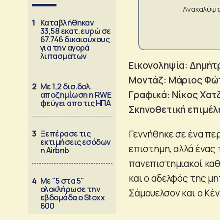
Ανακαλύψτ
1
Καταβλήθηκαν
33,58 εκατ. ευρώ σε
67.746 δικαιούχους
για την αγορά
λιπασμάτων
Εικονοληψία: Δημήτ
Μοντάζ: Μάριος Φώ
2
Με 1,2 δισ.δολ.
Γραφικά: Νίκος Χατ
αποζημίωση η RWE
φεύγει απο τις ΗΠΑ
Σκηνοθετική επιμέλ
Γεννήθηκε σε ένα περ
3
Ξεπέρασε τις
εκτιμήσεις εσόδων
επιστήμη, αλλά ένας 
η Airbnb
πανεπιστημιακοί καθη
και ο αδελφός της μη
4
Με "5 στα 5"
ολοκλήρωσε την
Σάμουελσον και ο Κέ
εβδομάδα ο Stoxx
600