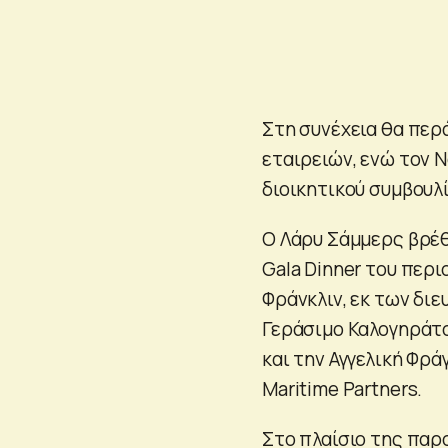
Στη συνέχεια θα περ
εταιρειών, ενώ τον Ν
διοικητικού συμβουλί
O Λάρυ Σάμμερς βρέθ
Gala Dinner του περι
Φράνκλιν, εκ των δι
Γεράσιμο Καλογηράτο
και την Αγγελική Φρά
Maritime Partners.
Στο πλαίσιο της παρ