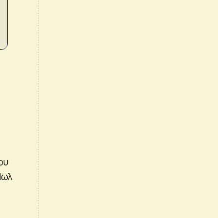
ου
Πωλ