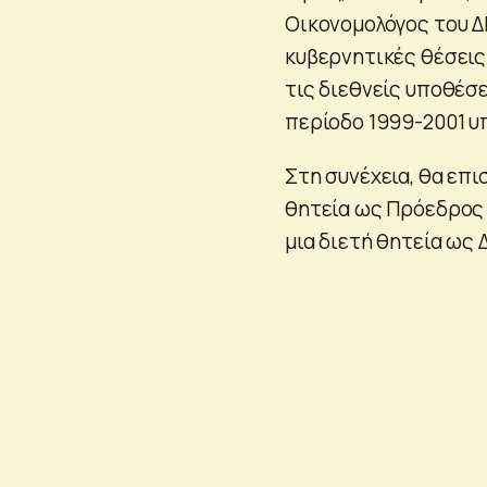
Οικονομολόγος του Δ
κυβερνητικές θέσεις
τις διεθνείς υποθέσ
περίοδο 1999-2001 υ
Στη συνέχεια, θα επι
θητεία ως Πρόεδρος 
μια διετή θητεία ως 