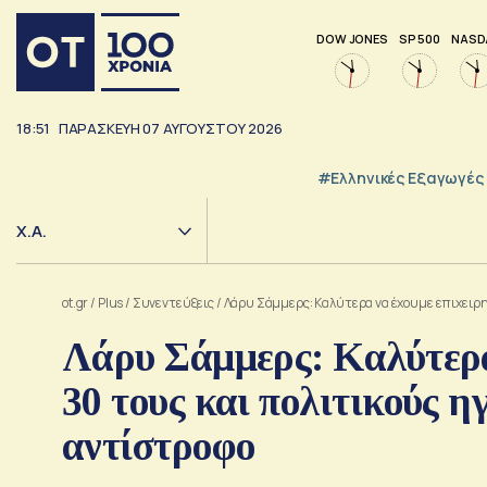
DOW JONES
SP 500
NASD
18:51
ΠΑΡΑΣΚΕΥΗ
07
ΑΥΓΟΥΣΤΟΥ
2026
#Ελληνικές Εξαγωγές
Χ.Α.
ot.gr
/
Plus
/
Συνεντεύξεις
/
Λάρυ Σάμμερς: Καλύτερα να έχουμε επιχειρημ
Λάρυ Σάμμερς: Καλύτερα
30 τους και πολιτικούς η
αντίστροφο