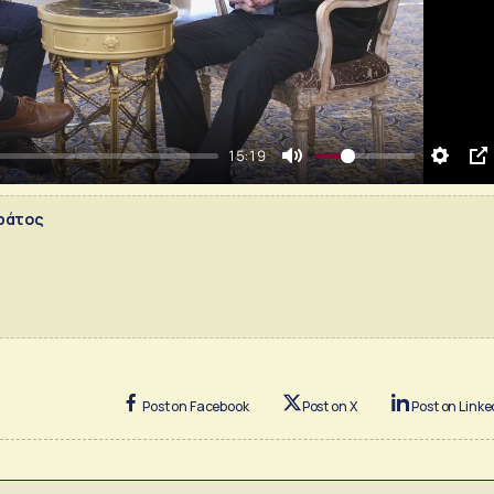
15:19
Mute
Setting
PI
ράτος
Post on Facebook
Post on X
Post on Linke