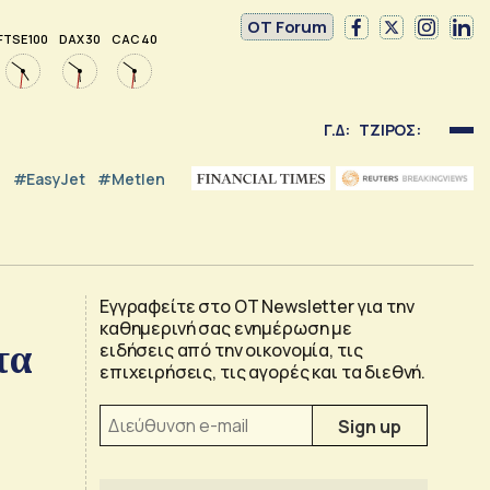
OT Forum
FTSE 100
DAX 30
CAC 40
Γ.Δ:
ΤΖΙΡΟΣ:
#EasyJet
#Metlen
Εγγραφείτε στο OT Newsletter για την
καθημερινή σας ενημέρωση με
τα
ειδήσεις από την οικονομία, τις
επιχειρήσεις, τις αγορές και τα διεθνή.