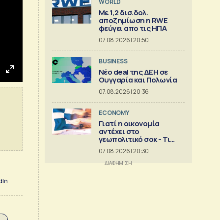
WORLD
Με 1,2 δισ.δολ.
αποζημίωση η RWE
φεύγει απο τις ΗΠΑ
07.08.2026 | 20:50
BUSINESS
Νέο deal της ΔΕΗ σε
s
P
Enter
Ουγγαρία και Πολωνία
fullscreen
07.08.2026 | 20:36
ECONOMY
Γιατί η οικονομία
αντέχει στο
γεωπολιτικό σοκ - Τι
δείχνει ανάλυση της
07.08.2026 | 20:30
Eurobank [γραφήματα]
dIn