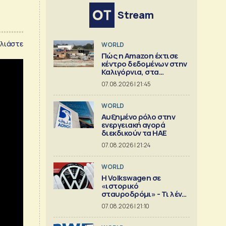
Stream
λιάστε
WORLD
Πώς η Amazon έχτισε
κέντρο δεδομένων στην
Καλιγόρνια, στα
«μουλωχτά»
07.08.2026 | 21:45
WORLD
Αυξημένο ρόλο στην
ενεργειακή αγορά
διεκδικούν τα ΗΑΕ
07.08.2026 | 21:24
WORLD
Η Volkswagen σε
«ιστορικό
σταυροδρόμι» - Τι λένε
οι οικογένειες που την
07.08.2026 | 21:10
ελέγχουν