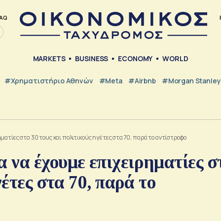
AQ
MARKETS
BUSINESS
ECONOMY
WORLD
#Χρηματιστήριο Αθηνών
#Meta
#Airbnb
#Morgan Stanley
ατίες στα 30 τους και πολιτικούς ηγέτες στα 70, παρά το αντίστροφο
 να έχουμε επιχειρηματίες σ
γέτες στα 70, παρά το