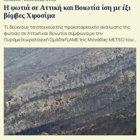
Η φωτιά σε Αττική και Βοιωτία ίση με έξι
βόμβες Χιροσίμα
Τι δείχνουν τα στοιχεία της προκαταρκτικής ανάλυσης της
φωτιάς σε Αττική και Βοιωτία σύμφωνα με την
Πυρομετεωρολογική Ομάδα FLAME της Μονάδας ΜΕΤΕΟ του
Εθνικού Αστεροσκοπείου Αθηνών.