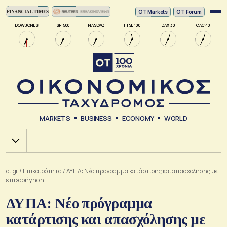
ΟΤ Markets
OT Forum
DOW JONES
SP 500
NASDAQ
FTSE 100
DAX 30
CAC 40
MARKETS
BUSINESS
ECONOMY
WORLD
Χ.Α.
ot.gr
/
Επικαιρότητα
/
ΔΥΠΑ: Νέο πρόγραμμα κατάρτισης και απασχόλησης με
επιχορήγηση
ΔΥΠΑ: Νέο πρόγραμμα
κατάρτισης και απασχόλησης με