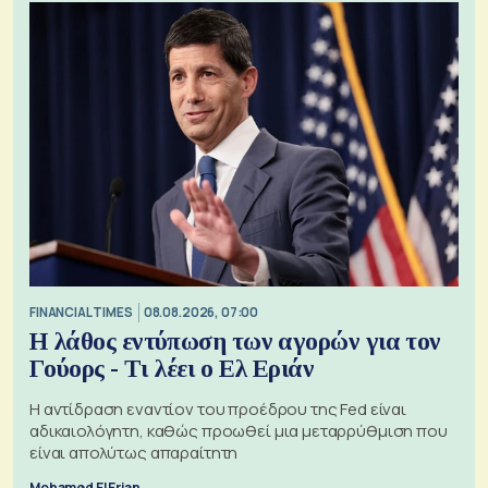
FINANCIAL TIMES
08.08.2026, 07:00
Η λάθος εντύπωση των αγορών για τον
Γούορς - Τι λέει ο Ελ Εριάν
Η αντίδραση εναντίον του προέδρου της Fed είναι
αδικαιολόγητη, καθώς προωθεί μια μεταρρύθμιση που
είναι απολύτως απαραίτητη
Mohamed El Erian