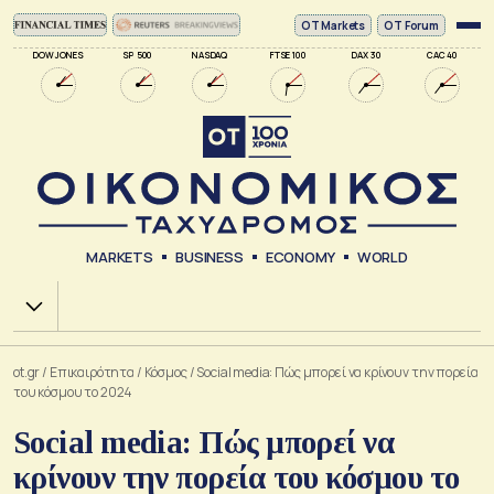
ΟΤ Markets
OT Forum
DOW JONES
SP 500
NASDAQ
FTSE 100
DAX 30
CAC 40
MARKETS
BUSINESS
ECONOMY
WORLD
Χ.Α.
ot.gr
/
Επικαιρότητα
/
Κόσμος
/
Social media: Πώς μπορεί να κρίνουν την πορεία
του κόσμου το 2024
Social media: Πώς μπορεί να
κρίνουν την πορεία του κόσμου το