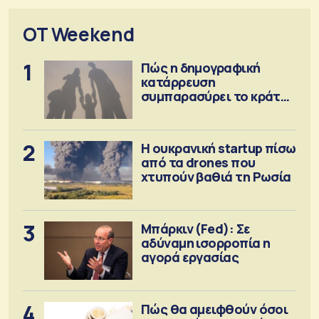
OT Weekend
1
Πώς η δημογραφική
κατάρρευση
συμπαρασύρει το κράτος
πρόνοιας
2
Η ουκρανική startup πίσω
από τα drones που
χτυπούν βαθιά τη Ρωσία
3
Μπάρκιν (Fed): Σε
αδύναμη ισορροπία η
αγορά εργασίας
4
Πώς θα αμειφθούν όσοι