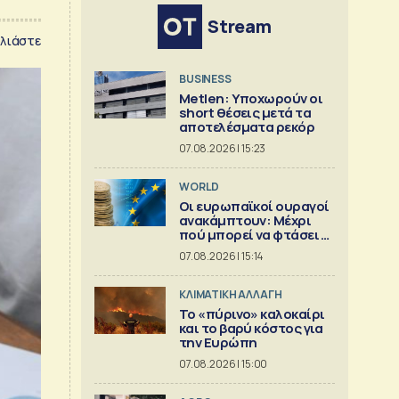
Stream
λιάστε
BUSINESS
Metlen: Υποχωρούν οι
short θέσεις μετά τα
αποτελέσματα ρεκόρ
07.08.2026 | 15:23
WORLD
Οι ευρωπαϊκοί ουραγοί
ανακάμπτουν: Μέχρι
πού μπορεί να φτάσει η
άνοδος;
07.08.2026 | 15:14
ΚΛΙΜΑΤΙΚΗ ΑΛΛΑΓΗ
Το «πύρινο» καλοκαίρι
και το βαρύ κόστος για
την Ευρώπη
07.08.2026 | 15:00