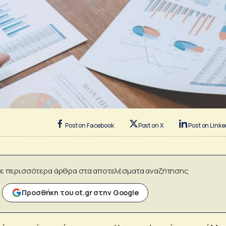
Post on Facebook
Post on X
Post on Linke
ε περισσότερα άρθρα στα αποτελέσματα αναζήτησης
Προσθήκη του ot.gr στην Google