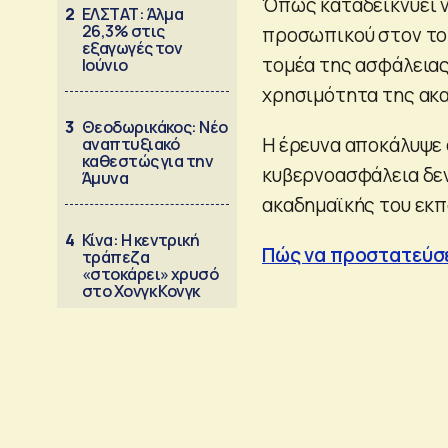
Όπως καταδεικνύει ν
2
ΕΛΣΤΑΤ: Άλμα
26,3% στις
προσωπικού στον το
εξαγωγές τον
τομέα της ασφάλειας
Ιούνιο
χρησιμότητα της ακα
3
Θεοδωρικάκος: Νέο
Η έρευνα αποκάλυψε 
αναπτυξιακό
καθεστώς για την
κυβερνοασφάλεια δεν
Άμυνα
ακαδημαϊκής του εκπ
4
Κίνα: Η κεντρική
Πώς να προστατεύσ
τράπεζα
«στοκάρει» χρυσό
στο Χονγκ Κονγκ