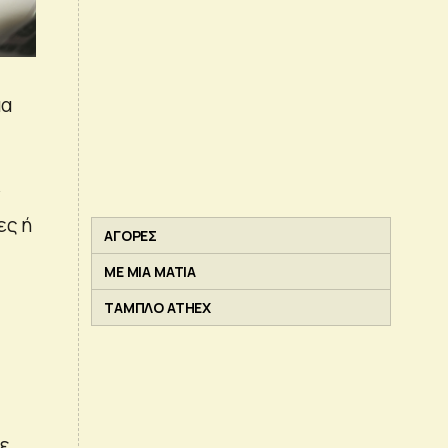
μα
ν
ες ή
ΑΓΟΡΕΣ
ΜΕ ΜΙΑ ΜΑΤΙΑ
ΤΑΜΠΛΟ ATHEX
χε