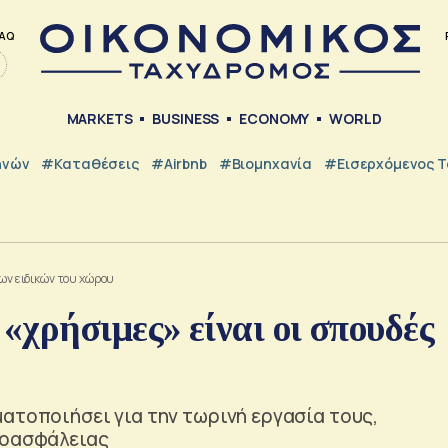
AQ
MARKETS
BUSINESS
ECONOMY
WORLD
ηνών
#Καταθέσεις
#Airbnb
#Βιομηχανία
#εισερχόμενος Τ
των ειδικών του χώρου
χρήσιμες» είναι οι σπουδές
ατοποιήσει για την τωρινή εργασία τους,
νοασφάλειας