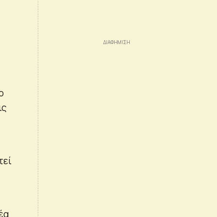
ο
ις
τεί
έα