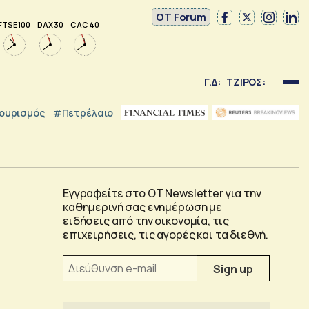
OT Forum
FTSE 100
DAX 30
CAC 40
Γ.Δ:
ΤΖΙΡΟΣ:
ουρισμός
#Πετρέλαιο
Εγγραφείτε στο OT Newsletter για την
καθημερινή σας ενημέρωση με
ειδήσεις από την οικονομία, τις
επιχειρήσεις, τις αγορές και τα διεθνή.