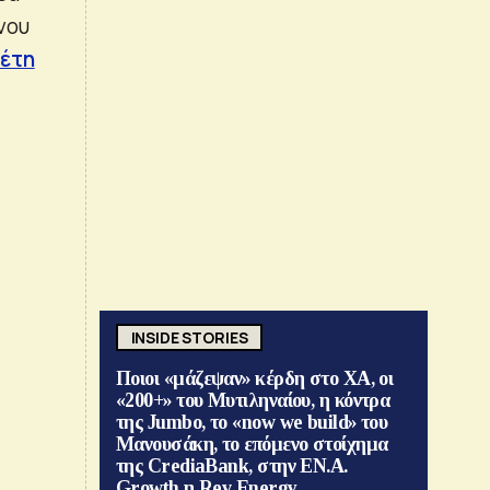
νου
λέτη
INSIDE STORIES
Ποιοι «μάζεψαν» κέρδη στο ΧΑ, οι
«200+» του Μυτιληναίου, η κόντρα
της Jumbo, το «now we build» του
Μανουσάκη, το επόμενο στοίχημα
της CrediaBank, στην ΕΝ.Α.
Growth η Rev Energy