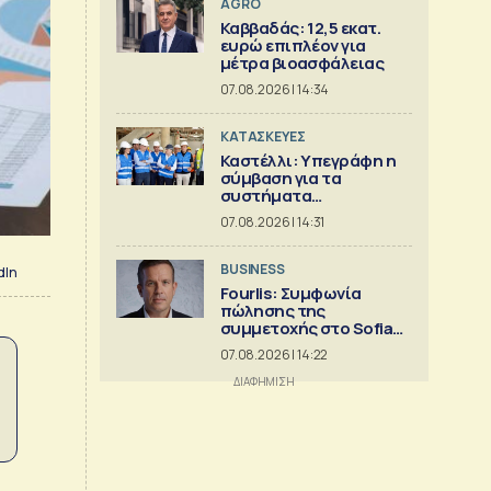
AGRO
Καββαδάς: 12,5 εκατ.
ευρώ επιπλέον για
μέτρα βιοασφάλειας
07.08.2026 | 14:34
ΚΑΤΑΣΚΕΥΕΣ
Καστέλλι: Υπεγράφη η
σύμβαση για τα
συστήματα
αεροναυτιλίας
07.08.2026 | 14:31
BUSINESS
dIn
Fourlis: Συμφωνία
πώλησης της
συμμετοχής στο Sofia
South Ring MalI
07.08.2026 | 14:22