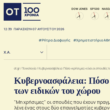
DOW JONES
SP 500
NASD
12:39
ΠΑΡΑΣΚΕΥΗ
07
ΑΥΓΟΥΣΤΟΥ
2026
#ρήτρα Διαφυγής
#Χρηματιστήριο Αθ
Χ.Α.
ot.gr
/
Τεχνολογία
/
Κυβερνοασφάλεια: Πόσο «χρήσιμες» είναι οι σπουδές 
Κυβερνοασφάλεια: Πόσο «
των ειδικών του χώρου
"Μη χρήσιμες" οι σπουδές που έχουν πραγμ
λένε ένας στους δύο επαγγελματίες κυβερ