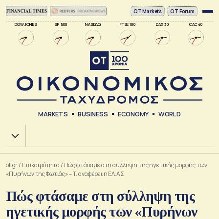
ΟΤ Markets
OT Forum
DOW JONES
SP 500
NASDAQ
FTSE 100
DAX 30
CAC 40
MARKETS
BUSINESS
ECONOMY
WORLD
Χ.Α.
ot.gr
/
Επικαιρότητα
/
Πώς φτάσαμε στη σύλληψη της ηγετικής μορφής των
«Πυρήνων της Φωτιάς» – Τι αναφέρει η ΕΛ.ΑΣ.
Πώς φτάσαμε στη σύλληψη της
ηγετικής μορφής των «Πυρήνων