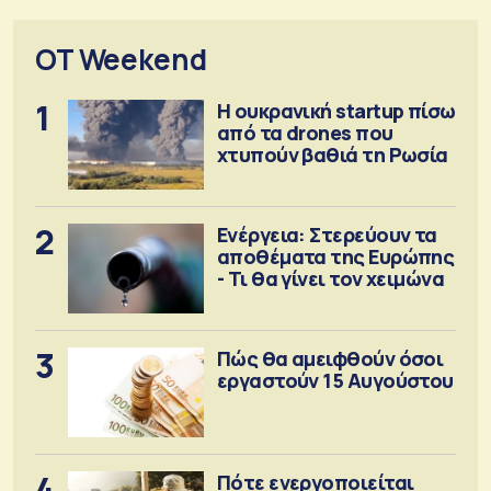
OT Weekend
1
Η ουκρανική startup πίσω
από τα drones που
χτυπούν βαθιά τη Ρωσία
2
Ενέργεια: Στερεύουν τα
αποθέματα της Ευρώπης
- Τι θα γίνει τον χειμώνα
3
Πώς θα αμειφθούν όσοι
εργαστούν 15 Αυγούστου
4
Πότε ενεργοποιείται