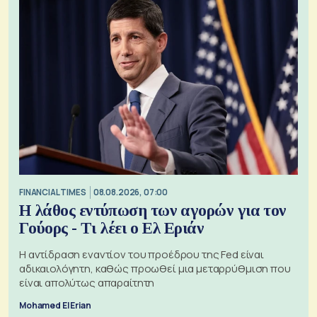
FINANCIAL TIMES
08.08.2026, 07:00
Η λάθος εντύπωση των αγορών για τον
Γούορς - Τι λέει ο Ελ Εριάν
Η αντίδραση εναντίον του προέδρου της Fed είναι
αδικαιολόγητη, καθώς προωθεί μια μεταρρύθμιση που
είναι απολύτως απαραίτητη
Mohamed El Erian