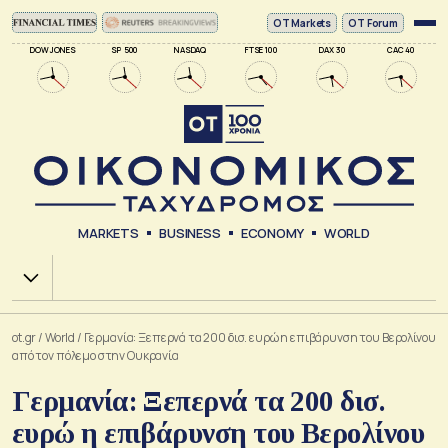
ΟΤ Markets
OT Forum
DOW JONES
SP 500
NASDAQ
FTSE 100
DAX 30
CAC 40
MARKETS
BUSINESS
ECONOMY
WORLD
Χ.Α.
ot.gr
/
World
/
Γερμανία: Ξεπερνά τα 200 δισ. ευρώ η επιβάρυνση του Βερολίνου
από τον πόλεμο στην Ουκρανία
Γερμανία: Ξεπερνά τα 200 δισ.
ευρώ η επιβάρυνση του Βερολίνου