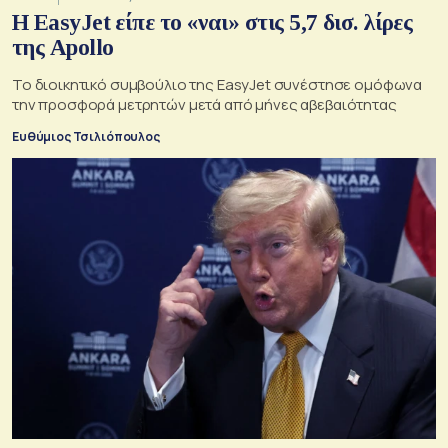
Η EasyJet είπε το «ναι» στις 5,7 δισ. λίρες
της Apollo
Το διοικητικό συμβούλιο της EasyJet συνέστησε ομόφωνα
την προσφορά μετρητών μετά από μήνες αβεβαιότητας
Ευθύμιος Τσιλιόπουλος