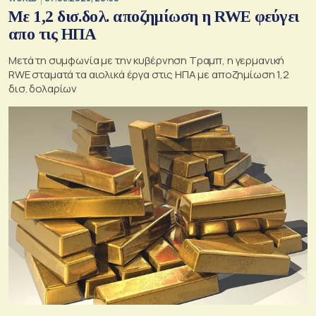
Με 1,2 δισ.δολ. αποζημίωση η RWE φεύγει
απο τις ΗΠΑ
Μετά τη συμφωνία με την κυβέρνηση Τραμπ, η γερμανική
RWE σταματά τα αιολικά έργα στις ΗΠΑ με αποζημίωση 1,2
δισ. δολαρίων