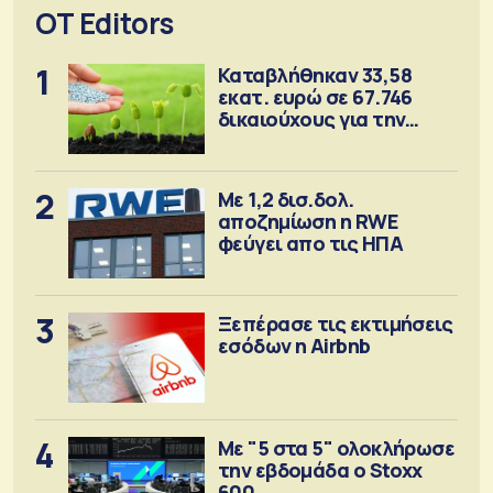
OT Editors
1
Καταβλήθηκαν 33,58
εκατ. ευρώ σε 67.746
δικαιούχους για την
αγορά λιπασμάτων
2
Με 1,2 δισ.δολ.
αποζημίωση η RWE
φεύγει απο τις ΗΠΑ
3
Ξεπέρασε τις εκτιμήσεις
εσόδων η Airbnb
4
Με "5 στα 5" ολοκλήρωσε
την εβδομάδα ο Stoxx
600