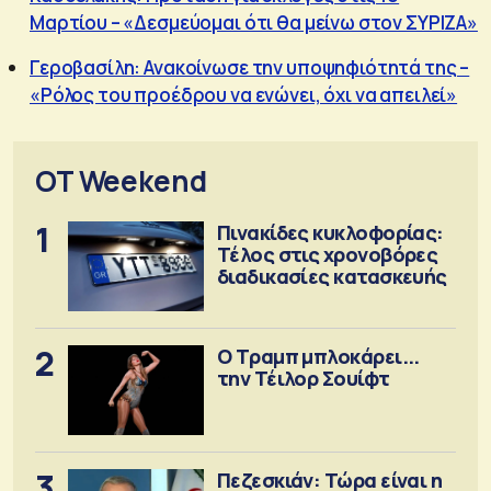
Μαρτίου – «Δεσμεύομαι ότι θα μείνω στον ΣΥΡΙΖΑ»
Γεροβασίλη: Ανακοίνωσε την υποψηφιότητά της –
«Ρόλος του προέδρου να ενώνει, όχι να απειλεί»
OT Weekend
1
Πινακίδες κυκλοφορίας:
Τέλος στις χρονοβόρες
διαδικασίες κατασκευής
2
Ο Τραμπ μπλοκάρει...
την Τέιλορ Σουίφτ
3
Πεζεσκιάν: Τώρα είναι η