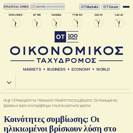
ΟΤ Markets
OT Forum
DOW JONES
SP 500
NASDAQ
FTSE 100
DAX 30
CAC 40
MARKETS
BUSINESS
ECONOMY
WORLD
Χ.Α.
ot.gr
/
Επικαιρότητα
/
Κοινωνία
/
Κοινότητες συμβίωσης: Οι ηλικιωμένοι
βρίσκουν λύση στο πρόβλημα της στεγαστικής κρίσης
Κοινότητες συμβίωσης: Οι
ηλικιωμένοι βρίσκουν λύση στο