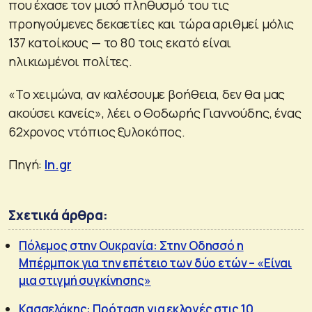
που έχασε τον μισό πληθυσμό του τις
προηγούμενες δεκαετίες και τώρα αριθμεί μόλις
137 κατοίκους — το 80 τοις εκατό είναι
ηλικιωμένοι πολίτες.
«Το χειμώνα, αν καλέσουμε βοήθεια, δεν θα μας
ακούσει κανείς», λέει ο Θοδωρής Γιαννούδης, ένας
62χρονος ντόπιος ξυλοκόπος.
Πηγή:
In.gr
Σχετικά άρθρα:
Πόλεμος στην Ουκρανία: Στην Οδησσό η
Μπέρμποκ για την επέτειο των δύο ετών – «Είναι
μια στιγμή συγκίνησης»
Κασσελάκης: Πρόταση για εκλογές στις 10