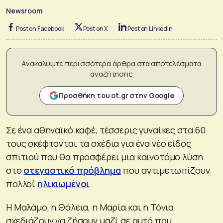
Newsroom
Post on Facebook
Post on X
Post on LinkedIn
Ανακαλύψτε περισσότερα άρθρα στα αποτελέσματα
αναζήτησης
Προσθήκη του ot.gr στην Google
Σε ένα αθηναϊκό καφέ, τέσσερις γυναίκες στα 60
τους σκέφτονται τα σχέδια για ένα νέο είδος
σπιτιού που θα προσφέρει μια καινοτόμο λύση
στο
στεγαστικό πρόβλημα
που αντιμετωπίζουν
πολλοί
ηλικιωμένοι
.
Η Μαλάμο, η Θάλεια, η Μαρία και η Τόνια
σχεδιάζουν να ζήσουν μαζί σε αυτό που