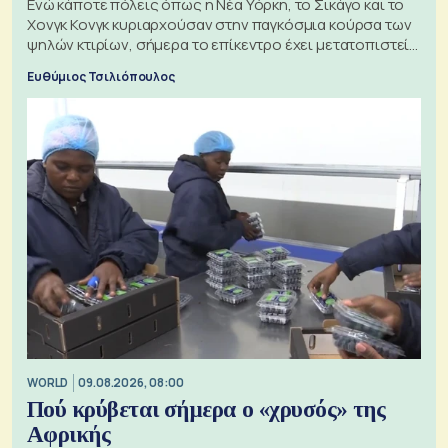
Ενώ κάποτε πόλεις όπως η Νέα Υόρκη, το Σικάγο και το
Χονγκ Κονγκ κυριαρχούσαν στην παγκόσμια κούρσα των
ψηλών κτιρίων, σήμερα το επίκεντρο έχει μετατοπιστεί
προς την Ασία
Ευθύμιος Τσιλιόπουλος
WORLD
09.08.2026, 08:00
Πού κρύβεται σήμερα ο «χρυσός» της
Αφρικής