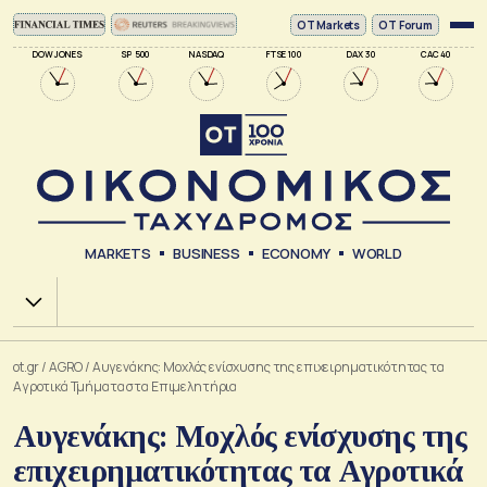
ΟΤ Markets
OT Forum
DOW JONES
SP 500
NASDAQ
FTSE 100
DAX 30
CAC 40
MARKETS
BUSINESS
ECONOMY
WORLD
Χ.Α.
ot.gr
/
AGRO
/
Αυγενάκης: Μοχλός ενίσχυσης της επιχειρηματικότητας τα
Αγροτικά Τμήματα στα Επιμελητήρια
Αυγενάκης: Μοχλός ενίσχυσης της
επιχειρηματικότητας τα Αγροτικά