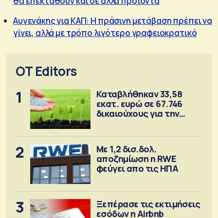
θα επεκταθούν και σε άλλα προϊόντα
Αυγενάκης για ΚΑΠ: Η πράσινη μετάβαση πρέπει να
γίνει, αλλά με τρόπο λιγότερο γραφειοκρατικό
OT Editors
1
Καταβλήθηκαν 33,58
εκατ. ευρώ σε 67.746
δικαιούχους για την
αγορά λιπασμάτων
2
Με 1,2 δισ.δολ.
αποζημίωση η RWE
φεύγει απο τις ΗΠΑ
3
Ξεπέρασε τις εκτιμήσεις
εσόδων η Airbnb