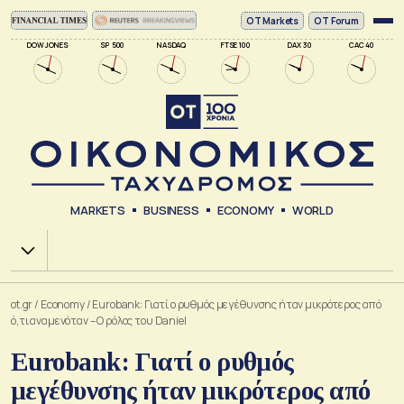
ΟΤ Markets
OT Forum
DOW JONES
SP 500
NASDAQ
FTSE 100
DAX 30
CAC 40
MARKETS
BUSINESS
ECONOMY
WORLD
Χ.Α.
ot.gr
/
Economy
/
Eurobank: Γιατί ο ρυθμός μεγέθυνσης ήταν μικρότερος από
ό,τι αναμενόταν – Ο ρόλος του Daniel
Eurobank: Γιατί ο ρυθμός
μεγέθυνσης ήταν μικρότερος από