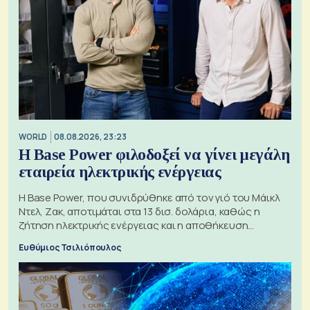
WORLD
08.08.2026, 23:23
Η Base Power φιλοδοξεί να γίνει μεγάλη
εταιρεία ηλεκτρικής ενέργειας
Η Base Power, που συνιδρύθηκε από τον γιό του Μάικλ
Ντελ, Ζακ, αποτιμάται στα 13 δισ. δολάρια, καθώς η
ζήτηση ηλεκτρικής ενέργειας και η αποθήκευση
μπαταριών αυξάνονται
Ευθύμιος Τσιλιόπουλος