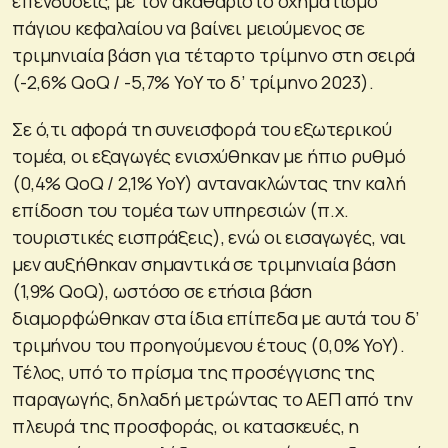
επενδύσεις, με τον ακαθάριστο σχηματισμό
πάγιου κεφαλαίου να βαίνει μειούμενος σε
τριμηνιαία βάση για τέταρτο τρίμηνο στη σειρά
(-2,6% QoQ / -5,7% YoY το δ’ τρίμηνο 2023).
Σε ό,τι αφορά τη συνεισφορά του εξωτερικού
τομέα, οι εξαγωγές ενισχύθηκαν με ήπιο ρυθμό
(0,4% QoQ / 2,1% YoY) αντανακλώντας την καλή
επίδοση του τομέα των υπηρεσιών (π.χ.
τουριστικές εισπράξεις), ενώ οι εισαγωγές, ναι
μεν αυξήθηκαν σημαντικά σε τριμηνιαία βάση
(1,9% QoQ), ωστόσο σε ετήσια βάση
διαμορφώθηκαν στα ίδια επίπεδα με αυτά του δ’
τριμήνου του προηγούμενου έτους (0,0% YoY).
Τέλος, υπό το πρίσμα της προσέγγισης της
παραγωγής, δηλαδή μετρώντας το ΑΕΠ από την
πλευρά της προσφοράς, οι κατασκευές, η