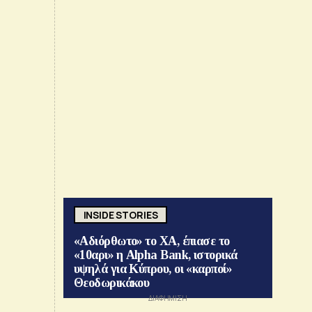
INSIDE STORIES
«Αδιόρθωτο» το ΧΑ, έπιασε το
«10αρι» η Alpha Bank, ιστορικά
υψηλά για Κύπρου, οι «καρποί»
Θεοδωρικάκου