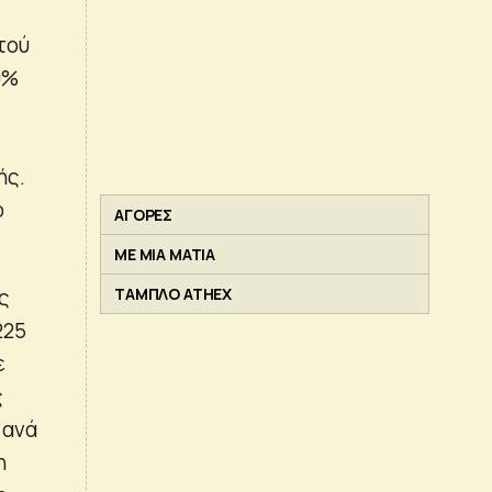
τού
0%
ής.
ο
ΑΓΟΡΕΣ
ΜΕ ΜΙΑ ΜΑΤΙΑ
ς
ΤΑΜΠΛΟ ATHEX
225
ε
ς
 ανά
η