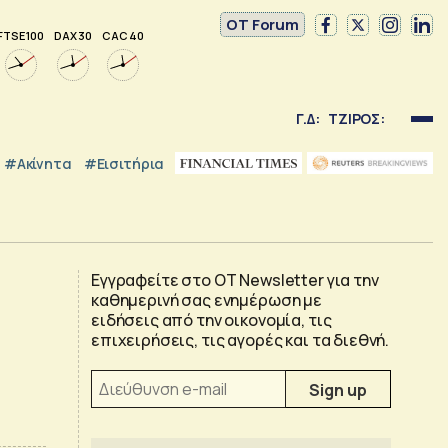
OT Forum
FTSE 100
DAX 30
CAC 40
Γ.Δ:
ΤΖΙΡΟΣ:
#Ακίνητα
#εισιτήρια
Εγγραφείτε στο OT Newsletter για την
καθημερινή σας ενημέρωση με
ειδήσεις από την οικονομία, τις
επιχειρήσεις, τις αγορές και τα διεθνή.