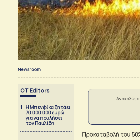
Newsroom
OT Editors
Ανακαλύψτ
1
Η Μπενφίκα ζητάει
70.000.000 ευρώ
για να πουλήσει
τον Παυλίδη
Προκαταβολή του 50%