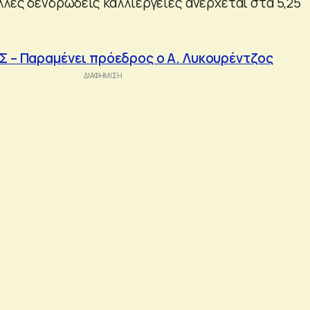
λλες δενδρώδεις καλλιέργειες ανέρχεται στα 5,25
ΔΣ – Παραμένει πρόεδρος ο Α. Λυκουρέντζος