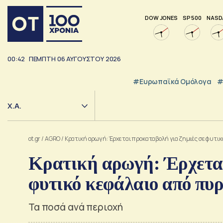
DOW JONES
SP 500
NASD
00:42
ΠΕΜΠΤΗ
06
ΑΥΓΟΥΣΤΟΥ
2026
#Ευρωπαϊκά Ομόλογα
#
Χ.Α.
ot.gr
/
AGRO
/
Κρατική αρωγή: Έρχεται προκαταβολή για ζημιές σε φυτικ
Κρατική αρωγή: Έρχεται
φυτικό κεφάλαιο από πυρ
Τα ποσά ανά περιοχή