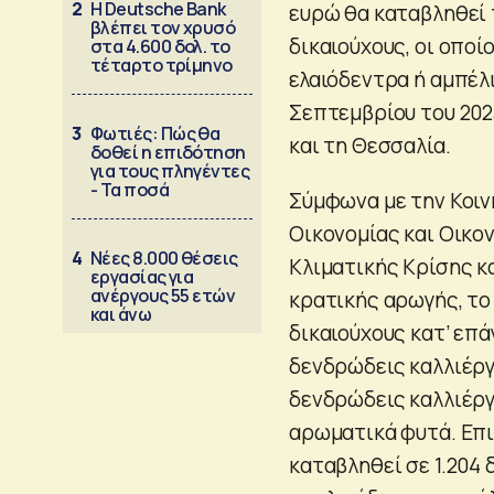
2
Η Deutsche Bank
ευρώ θα καταβληθεί 
βλέπει τον χρυσό
δικαιούχους, οι οπο
στα 4.600 δολ. το
τέταρτο τρίμηνο
ελαιόδεντρα ή αμπέλι
Σεπτεμβρίου του 202
3
Φωτιές: Πώς θα
και τη Θεσσαλία.
δοθεί η επιδότηση
για τους πληγέντες
- Τα ποσά
Σύμφωνα με την Κοι
Οικονομίας και Οικο
4
Νέες 8.000 θέσεις
Κλιματικής Κρίσης κ
εργασίας για
ανέργους 55 ετών
κρατικής αρωγής, το
και άνω
δικαιούχους κατ’ επά
δενδρώδεις καλλιέργε
δενδρώδεις καλλιέργε
αρωματικά φυτά. Επι
καταβληθεί σε 1.204 