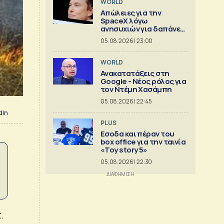
WORLD
Απώλειες για την
SpaceX λόγω
ανησυχιών για δαπάνες
ΑΙ
05.08.2026 | 23:00
WORLD
Ανακατατάξεις στη
Google - Νέος ρόλος για
τον Ντέμη Χασάμπη
05.08.2026 | 22:45
dIn
PLUS
Εσοδα και πέραν του
box office για την ταινία
«Toy story 5»
05.08.2026 | 22:30
.