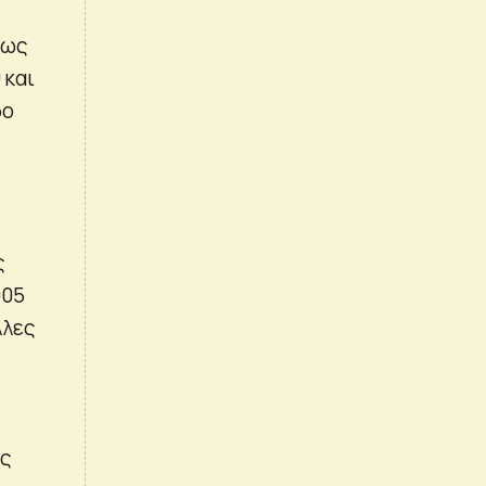
πως
 και
δο
ς
905
λλες
ές