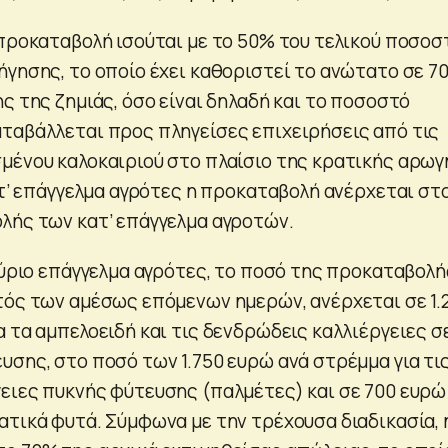
 προκαταβολή ισούται με το 50% του τελικού ποσοσ
ήγησης, το οποίο έχει καθοριστεί το ανώτατο σε 7
ς της ζημιάς, όσο είναι δηλαδή και το ποσοστό
ταβάλλεται προς πληγείσες επιχειρήσεις από τις
μένου καλοκαιριού στο πλαίσιο της κρατικής αρωγ
ατ’ επάγγελμα αγρότες η προκαταβολή ανέρχεται στ
λής των κατ’ επάγγελμα αγροτών.
 κύριο επάγγελμα αγρότες, το ποσό της προκαταβολή
τός των αμέσως επόμενων ημερών, ανέρχεται σε 1.
 τα αμπελοειδή και τις δενδρώδεις καλλιέργειες σ
υσης, στο ποσό των 1.750 ευρώ ανά στρέμμα για τι
ειες πυκνής φύτευσης (παλμέτες) και σε 700 ευρώ
ατικά φυτά. Σύμφωνα με την τρέχουσα διαδικασία, 