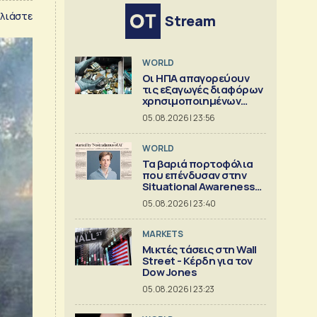
λιάστε
Stream
WORLD
Οι ΗΠΑ απαγορεύουν
τις εξαγωγές διαφόρων
χρησιμοποιημένων
κρίσιμων ορυκτών
05.08.2026 | 23:56
WORLD
Τα βαριά πορτοφόλια
που επένδυσαν στην
Situational Awareness
πριν καταρρεύσει
05.08.2026 | 23:40
MARKETS
Μικτές τάσεις στη Wall
Street - Κέρδη για τον
Dow Jones
05.08.2026 | 23:23