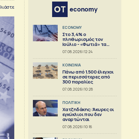
λιάστε
economy
ECONOMY
Στο 3,4% ο
πληθωρισμός τον
Ιούλιο - «Φωτιά» τα
καύσιμα
07.08.2026 | 12:24
ΚΟΙΝΩΝΙΑ
Πάνω από 1.500 έλεγχοι
σε περισσότερες από
300 παραλίες
07.08.2026 | 10:28
ΠΟΛΙΤΙΚΗ
Χατζηδάκης: Άκυρες οι
εγκύκλιοι που δεν
αναρτώνται
07.08.2026 | 10:16