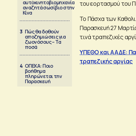
αυτοκινητοβιομηχανία
του εορτασμού του Π
αναζητά σωσίβιο στην
Κίνα
Το Πάσχα των Καθολι
Παρασκευή 27 Μαρτίο
3
Πώς θα δοθούν
τινά τραπεζικές αργί
αποζημιώσεις για
ζωονόσους – Τα
ποσά
ΥΠΕΘΟ και ΑΑΔΕ: Πα
τραπεζικής αργίας
4
ΟΠΕΚΑ: Ποιο
βοήθημα
πληρώνεται την
Παρασκευή