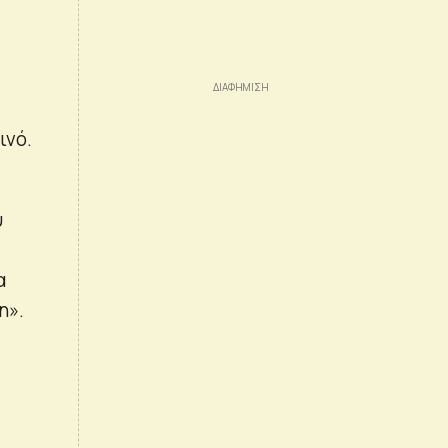
ινό.
υ
α
η».