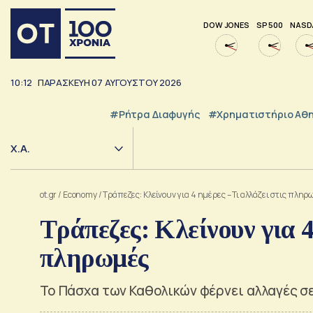
DOW JONES
SP 500
NASD
10:12
ΠΑΡΑΣΚΕΥΗ
07
ΑΥΓΟΥΣΤΟΥ
2026
#ρήτρα Διαφυγής
#Χρηματιστήριο Αθ
Χ.Α.
ot.gr
/
Economy
/
Τράπεζες: Κλείνουν για 4 ημέρες – Τι αλλάζει στις πληρ
Τράπεζες: Κλείνουν για 4
πληρωμές
Το Πάσχα των Καθολικών φέρνει αλλαγές σ