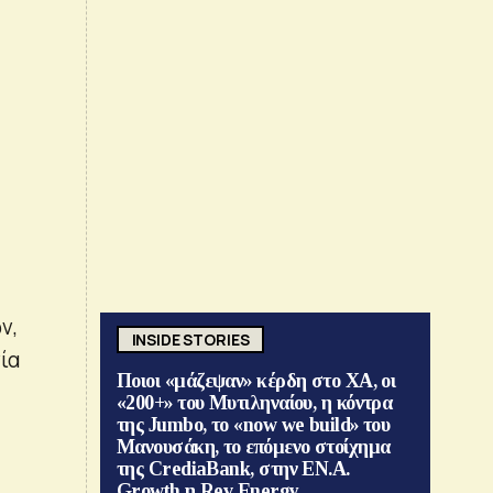
ν,
INSIDE STORIES
ία
Ποιοι «μάζεψαν» κέρδη στο ΧΑ, οι
«200+» του Μυτιληναίου, η κόντρα
της Jumbo, το «now we build» του
Μανουσάκη, το επόμενο στοίχημα
της CrediaBank, στην ΕΝ.Α.
Growth η Rev Energy