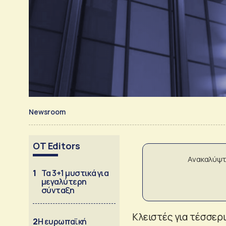
Newsroom
OT Editors
Ανακαλύψτ
1
Τα 3+1 μυστικά για
μεγαλύτερη
σύνταξη
Κλειστές για τέσσερ
2
Η ευρωπαϊκή