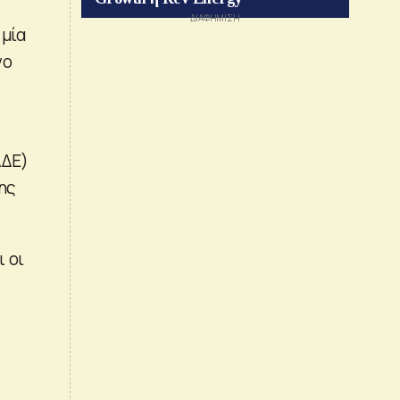
 μία
νο
ΑΔΕ)
ης
 οι