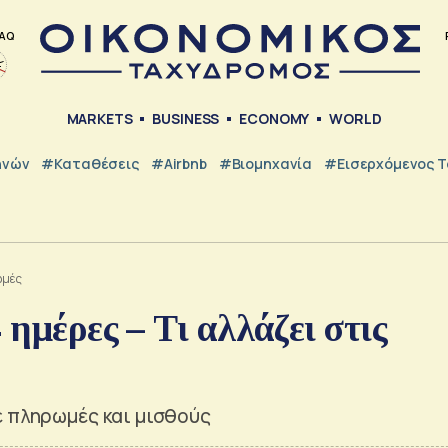
AQ
MARKETS
BUSINESS
ECONOMY
WORLD
ηνών
#Καταθέσεις
#Airbnb
#Βιομηχανία
#εισερχόμενος Τ
ωμές
 ημέρες – Τι αλλάζει στις
ε πληρωμές και μισθούς