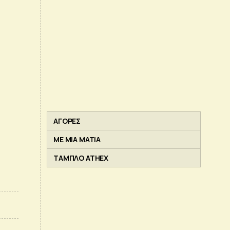
ΑΓΟΡΕΣ
ΜΕ ΜΙΑ ΜΑΤΙΑ
ΤΑΜΠΛΟ ATHEX