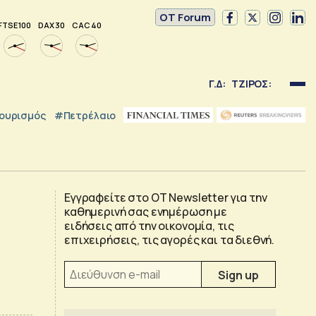
OT Forum
FTSE 100
DAX 30
CAC 40
Γ.Δ:
ΤΖΙΡΟΣ:
ουρισμός
#Πετρέλαιο
Εγγραφείτε στο OT Newsletter για την
καθημερινή σας ενημέρωση με
ειδήσεις από την οικονομία, τις
επιχειρήσεις, τις αγορές και τα διεθνή.