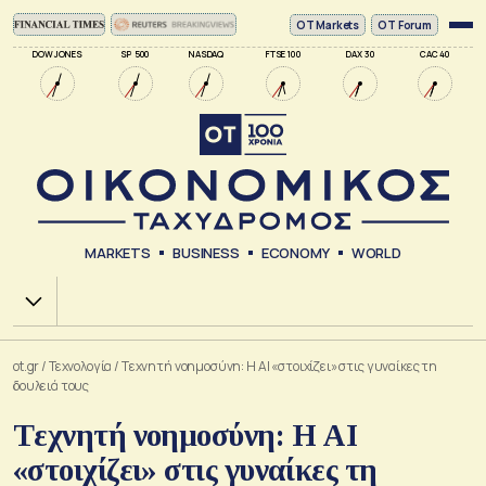
ΟΤ Markets
OT Forum
DOW JONES
SP 500
NASDAQ
FTSE 100
DAX 30
CAC 40
MARKETS
BUSINESS
ECONOMY
WORLD
Χ.Α.
ot.gr
/
Τεχνολογία
/
Tεχνητή νοημοσύνη: Η AI «στοιχίζει» στις γυναίκες τη
δουλειά τους
Tεχνητή νοημοσύνη: Η AI
«στοιχίζει» στις γυναίκες τη