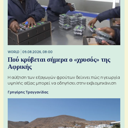
WORLD
09.08.2026, 08:00
Πού κρύβεται σήμερα ο «χρυσός» της
Αφρικής
Η αύξηση των εξαγωγών φρούτων δείχνει πώς η γεωργία
υψηλής αξίας μπορεί να οδηγήσει στην εκβιομηχάνιση
Γρηγόρης Τραγγανίδας