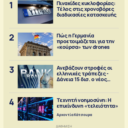
1
Πινακίδες κυκλοφορίας:
Τέλος στις χρονοβόρες
διαδικασίες κατασκευής
2
Πώς η Γερμανία
προετοιμάζεται για την
«κούρσα» των drones
3
Ανεβάζουν στροφές οι
ελληνικές τράπεζες -
Δάνεια 15 δισ. ο νέος
στόχος
4
Τεχνητή νοημοσύνη: Η
επικίνδυνη «τελειότητα»
Αρχοντία Κάτσουρα