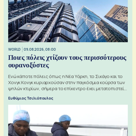
WORLD
09.08.2026, 08:00
Ποιες πόλεις χτίζουν τους περισσότερους
ουρανοξύστες
Ενώ κάποτε πόλεις όπως η Νέα Υόρκη, το Σικάγο και το
Χονγκ Κονγκ κυριαρχούσαν στην παγκόσμια κούρσα των
ψηλών κτιρίων, σήμερα το επίκεντρο έχει μετατοπιστεί
προς την Ασία
Ευθύμιος Τσιλιόπουλος