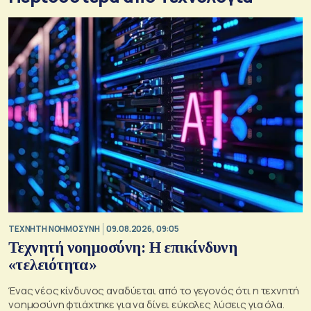
TΕΧΝΗΤΗ ΝΟΗΜΟΣΥΝΗ
09.08.2026, 09:05
Τεχνητή νοημοσύνη: Η επικίνδυνη
«τελειότητα»
Ένας νέος κίνδυνος αναδύεται από το γεγονός ότι η τεχνητή
νοημοσύνη φτιάχτηκε για να δίνει εύκολες λύσεις για όλα.