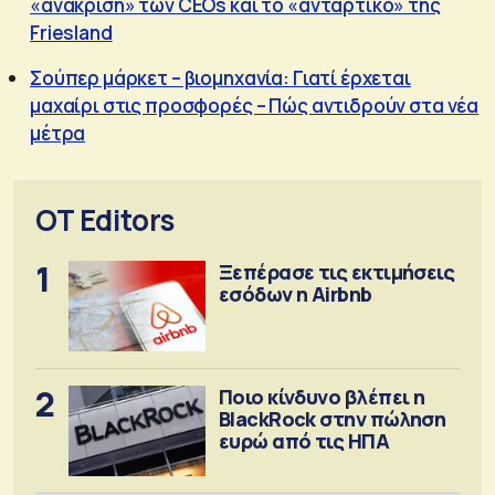
«ανάκριση» των CEOs και το «αντάρτικο» της
Friesland
Σούπερ μάρκετ – βιομηχανία: Γιατί έρχεται
μαχαίρι στις προσφορές – Πώς αντιδρούν στα νέα
μέτρα
OT Editors
1
Ξεπέρασε τις εκτιμήσεις
εσόδων η Airbnb
2
Ποιο κίνδυνο βλέπει η
BlackRock στην πώληση
ευρώ από τις ΗΠΑ