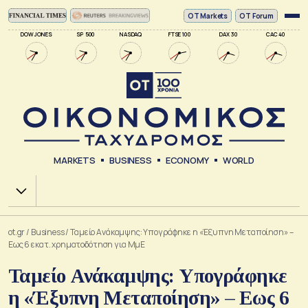
ΟΤ Markets
OT Forum
DOW JONES
SP 500
NASDAQ
FTSE 100
DAX 30
CAC 40
MARKETS
BUSINESS
ECONOMY
WORLD
Χ.Α.
ot.gr
/
Business
/
Ταμείο Ανάκαμψης: Υπογράφηκε η «Έξυπνη Μεταποίηση» –
Εως 6 εκατ. χρηματοδότηση για ΜμΕ
Ταμείο Ανάκαμψης: Υπογράφηκε
η «Έξυπνη Μεταποίηση» – Εως 6