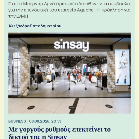
Γιατί ο Μπερνάρ Αρνό όρισε νέο διευθύνοντα σύμβουλο
για την επενδυτική του εταιρεία Agache - Η πρόκληση για
την LVMH
Αλεξάνδρα Παπαδημητρίου
BUSINESS
09.08.2026, 20:59
Με γοργούς ρυθμούς επεκτείνει το
δίκτυό της η Sinsay