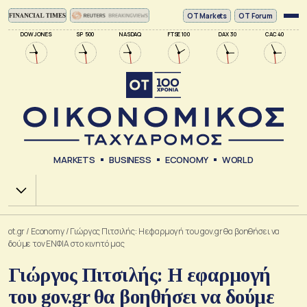
ΟΤ Markets
OT Forum
DOW JONES
SP 500
NASDAQ
FTSE 100
DAX 30
CAC 40
MARKETS
BUSINESS
ECONOMY
WORLD
Χ.Α.
ot.gr
/
Economy
/
Γιώργος Πιτσιλής: Η εφαρμογή του gov.gr θα βοηθήσει να
δούμε τον ΕΝΦΙΑ στο κινητό μας
Γιώργος Πιτσιλής: Η εφαρμογή
του gov.gr θα βοηθήσει να δούμε