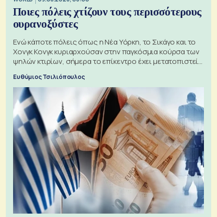
Ποιες πόλεις χτίζουν τους περισσότερους
ουρανοξύστες
Ενώ κάποτε πόλεις όπως η Νέα Υόρκη, το Σικάγο και το
Χονγκ Κονγκ κυριαρχούσαν στην παγκόσμια κούρσα των
ψηλών κτιρίων, σήμερα το επίκεντρο έχει μετατοπιστεί
προς την Ασία
Ευθύμιος Τσιλιόπουλος