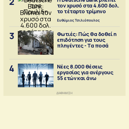
2
τον χρυσό στα 4.600 δολ.
το τέταρτο τρίμηνο
Ευθύμιος Τσιλιόπουλος
3
Φωτιές: Πώς θα δοθεί η
επιδότηση για τους
πληγέντες - Τα ποσά
4
Νέες 8.000 θέσεις
εργασίας για ανέργους
55 ετών και άνω