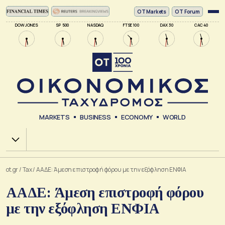
ΟΤ Markets
OT Forum
DOW JONES
SP 500
NASDAQ
FTSE 100
DAX 30
CAC 40
MARKETS
BUSINESS
ECONOMY
WORLD
Χ.Α.
ot.gr
/
Tax
/
ΑΑΔΕ: Άμεση επιστροφή φόρου με την εξόφληση ΕΝΦΙΑ
ΑΑΔΕ: Άμεση επιστροφή φόρου
με την εξόφληση ΕΝΦΙΑ