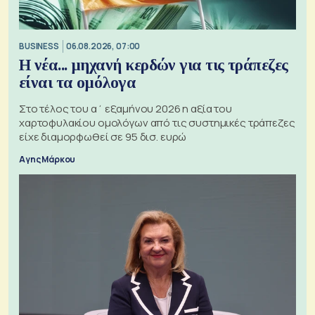
BUSINESS
06.08.2026, 07:00
Η νέα... μηχανή κερδών για τις τράπεζες
είναι τα ομόλογα
Στο τέλος του α΄ εξαμήνου 2026 η αξία του
χαρτοφυλακίου ομολόγων από τις συστημικές τράπεζες
είχε διαμορφωθεί σε 95 δισ. ευρώ
Αγης Μάρκου