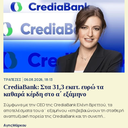
ΤΡΑΠΕΖΕΣ
06.08.2026, 18:13
CrediaBank: Στα 31,3 εκατ. ευρώ τα
καθαρά κέρδη στο α΄ εξάμηνο
Σύμφωνα με την CEO της CrediaBank Ελένη Βρεττού, τα
αποτελέσματα του α΄ εξαμήνου «επιβεβαιώνουν τη σταθερή
αναπτυξιακή πορεία της CrediaBank και τη συνεπή
υλοποίηση της στρατηγικής μας»
Αγης Μάρκου