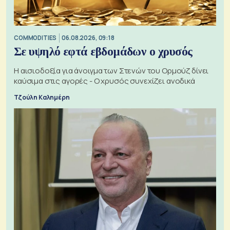
COMMODITIES
06.08.2026, 09:18
Σε υψηλό εφτά εβδομάδων ο χρυσός
Η αισιοδοξία για άνοιγμα των Στενών του Ορμούζ δίνει
καύσιμα στις αγορές - Ο χρυσός συνεχίζει ανοδικά
Τζούλη Καλημέρη