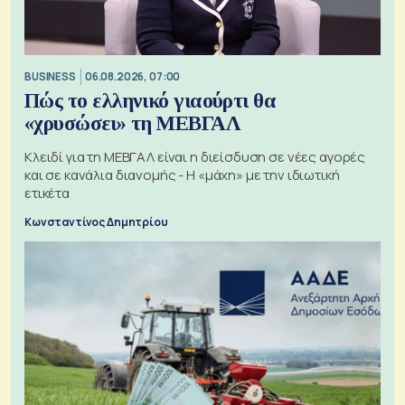
BUSINESS
06.08.2026, 07:00
Πώς το ελληνικό γιαούρτι θα
«χρυσώσει» τη ΜΕΒΓΑΛ
Κλειδί για τη ΜΕΒΓΑΛ είναι η διείσδυση σε νέες αγορές
και σε κανάλια διανομής - Η «μάχη» με την ιδιωτική
ετικέτα
Κωνσταντίνος Δημητρίου