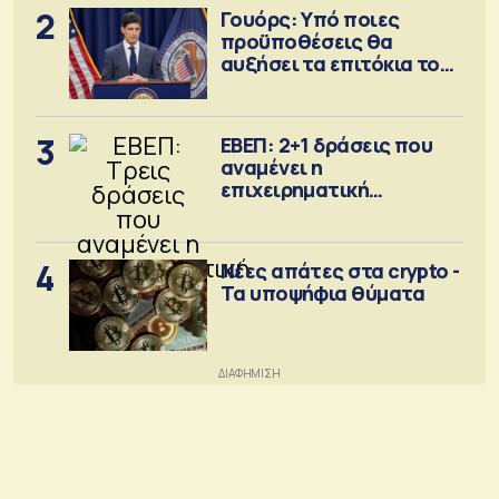
2
Γουόρς: Υπό ποιες
προϋποθέσεις θα
αυξήσει τα επιτόκια τον
Σεπτέμβριο
3
ΕΒΕΠ: 2+1 δράσεις που
αναμένει η
επιχειρηματική
κοινότητα
4
Νέες απάτες στα crypto -
Τα υποψήφια θύματα