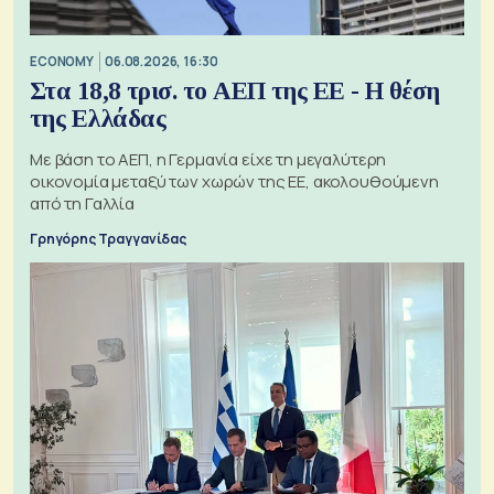
ECONOMY
06.08.2026, 16:30
Στα 18,8 τρισ. το ΑΕΠ της ΕΕ - Η θέση
της Ελλάδας
Με βάση το ΑΕΠ, η Γερμανία είχε τη μεγαλύτερη
οικονομία μεταξύ των χωρών της ΕΕ, ακολουθούμενη
από τη Γαλλία
Γρηγόρης Τραγγανίδας