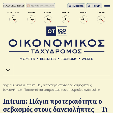
ΟΤ Markets
OT Forum
DOW JONES
SP 500
NASDAQ
FTSE 100
DAX 30
CAC 40
MARKETS
BUSINESS
ECONOMY
WORLD
Χ.Α.
ot.gr
/
Business
/
Intrum: Πάγια προτεραιότητα ο σεβασμός στους
δανειολήπτες – Τι απαντά για το πρόστιμο του υπουργείου Ανάπτυξης
Intrum: Πάγια προτεραιότητα ο
σεβασμός στους δανειολήπτες – Τι