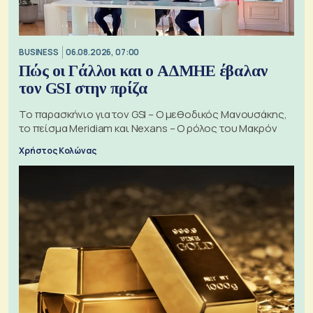
BUSINESS
06.08.2026, 07:00
Πώς οι Γάλλοι και ο ΑΔΜΗΕ έβαλαν
τον GSI στην πρίζα
Το παρασκήνιο για τον GSI – Ο μεθοδικός Μανουσάκης,
το πείσμα Meridiam και Nexans – Ο ρόλος του Μακρόν
Χρήστος Κολώνας