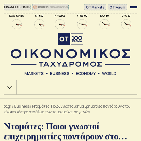
ΟΤ Markets
OT Forum
DOW JONES
SP 500
NASDAQ
FTSE 100
DAX 30
CAC 40
MARKETS
BUSINESS
ECONOMY
WORLD
Χ.Α.
ot.gr
/
Business
/
Ντομάτες: Ποιοι γνωστοί επιχειρηματίες ποντάρουν στο…
κόκκινο κόντρα στο άλμα των τουρκικών εισαγωγών
Ντομάτες: Ποιοι γνωστοί
επιχειρηματίες ποντάρουν στο…