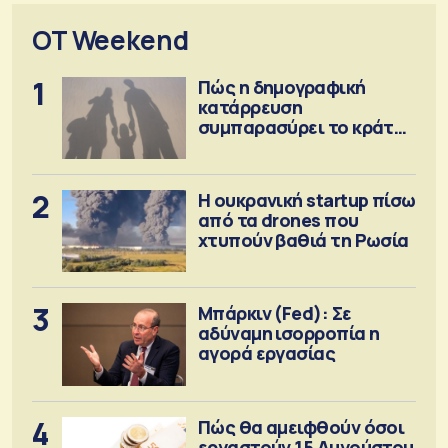
OT Weekend
1
Πώς η δημογραφική
κατάρρευση
συμπαρασύρει το κράτος
πρόνοιας
2
Η ουκρανική startup πίσω
από τα drones που
χτυπούν βαθιά τη Ρωσία
3
Μπάρκιν (Fed): Σε
αδύναμη ισορροπία η
αγορά εργασίας
4
Πώς θα αμειφθούν όσοι
εργαστούν 15 Αυγούστου