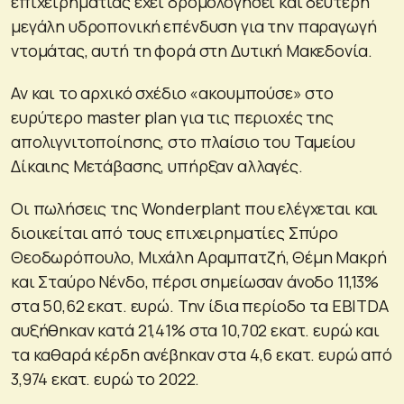
επιχειρηματίας έχει δρομολογήσει και δεύτερη
μεγάλη υδροπονική επένδυση για την παραγωγή
ντομάτας, αυτή τη φορά στη Δυτική Μακεδονία.
Αν και το αρχικό σχέδιο «ακουμπούσε» στο
ευρύτερο master plan για τις περιοχές της
απολιγνιτοποίησης, στο πλαίσιο του Ταμείου
Δίκαιης Μετάβασης, υπήρξαν αλλαγές.
Οι πωλήσεις της Wonderplant που ελέγχεται και
διοικείται από τους επιχειρηματίες Σπύρο
Θεοδωρόπουλο, Μιχάλη Αραμπατζή, Θέμη Μακρή
και Σταύρο Νένδο, πέρσι σημείωσαν άνοδο 11,13%
στα 50,62 εκατ. ευρώ. Την ίδια περίοδο τα EBITDA
αυξήθηκαν κατά 21,41% στα 10,702 εκατ. ευρώ και
τα καθαρά κέρδη ανέβηκαν στα 4,6 εκατ. ευρώ από
3,974 εκατ. ευρώ το 2022.