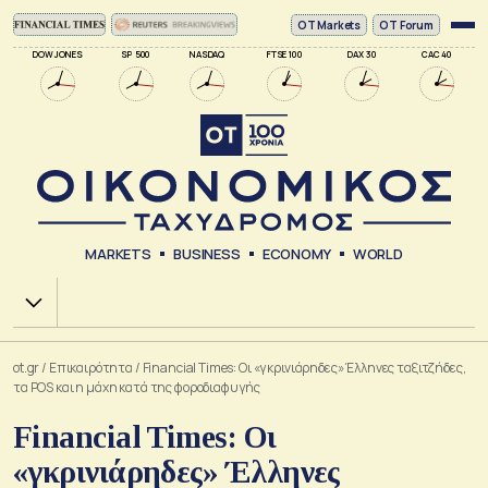
ΟΤ Markets
OT Forum
DOW JONES
SP 500
NASDAQ
FTSE 100
DAX 30
CAC 40
MARKETS
BUSINESS
ECONOMY
WORLD
Χ.Α.
ot.gr
/
Επικαιρότητα
/
Financial Times: Οι «γκρινιάρηδες» Έλληνες ταξιτζήδες,
τα POS και η μάχη κατά της φοροδιαφυγής
Financial Times: Οι
«γκρινιάρηδες» Έλληνες