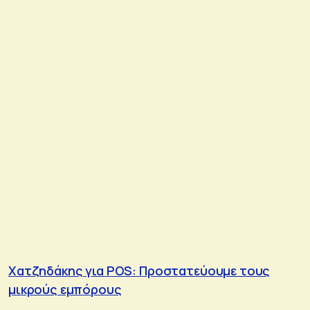
Χατζηδάκης για POS: Προστατεύουμε τους
μικρούς εμπόρους