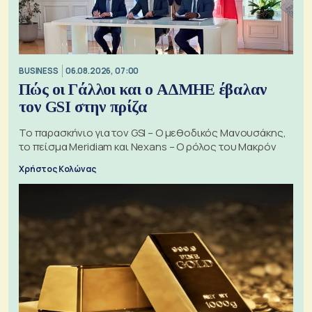
BUSINESS
06.08.2026, 07:00
Πώς οι Γάλλοι και ο ΑΔΜΗΕ έβαλαν
τον GSI στην πρίζα
Το παρασκήνιο για τον GSI – Ο μεθοδικός Μανουσάκης,
το πείσμα Meridiam και Nexans – Ο ρόλος του Μακρόν
Χρήστος Κολώνας