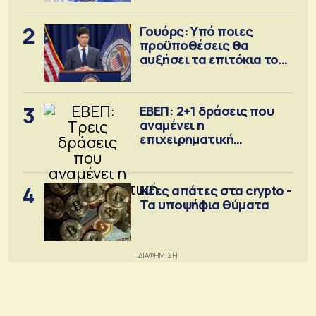
2
Γουόρς: Υπό ποιες
προϋποθέσεις θα
αυξήσει τα επιτόκια τον
Σεπτέμβριο
3
ΕΒΕΠ: 2+1 δράσεις που
αναμένει η
επιχειρηματική
κοινότητα
4
Νέες απάτες στα crypto -
Τα υποψήφια θύματα