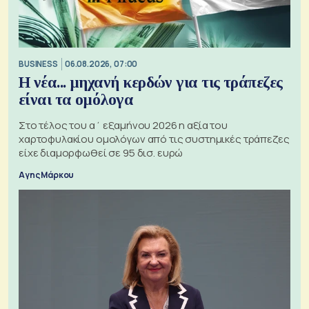
BUSINESS
06.08.2026, 07:00
Η νέα... μηχανή κερδών για τις τράπεζες
είναι τα ομόλογα
Στο τέλος του α΄ εξαμήνου 2026 η αξία του
χαρτοφυλακίου ομολόγων από τις συστημικές τράπεζες
είχε διαμορφωθεί σε 95 δισ. ευρώ
Αγης Μάρκου