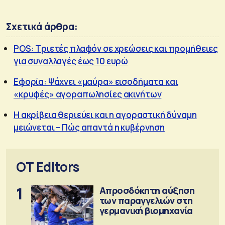
Σχετικά άρθρα:
POS: Τριετές πλαφόν σε χρεώσεις και προμήθειες
για συναλλαγές έως 10 ευρώ
Εφορία: Ψάχνει «μαύρα» εισοδήματα και
«κρυφές» αγοραπωλησίες ακινήτων
Η ακρίβεια θεριεύει και η αγοραστική δύναμη
μειώνεται – Πώς απαντά η κυβέρνηση
OT Editors
1
Απροσδόκητη αύξηση
των παραγγελιών στη
γερμανική βιομηχανία