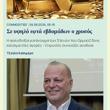
COMMODITIES
06.08.2026, 09:18
Σε υψηλό εφτά εβδομάδων ο χρυσός
Η αισιοδοξία για άνοιγμα των Στενών του Ορμούζ δίνει
καύσιμα στις αγορές - Ο χρυσός συνεχίζει ανοδικά
Τζούλη Καλημέρη