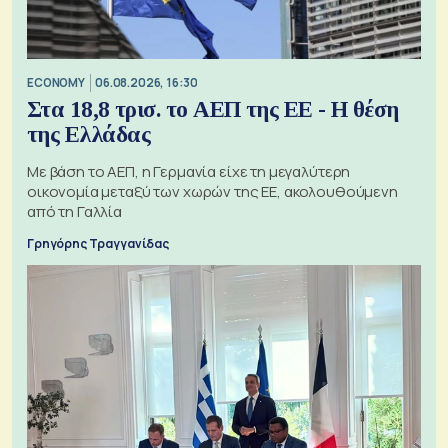
ECONOMY
06.08.2026, 16:30
Στα 18,8 τρισ. το ΑΕΠ της ΕΕ - Η θέση
της Ελλάδας
Με βάση το ΑΕΠ, η Γερμανία είχε τη μεγαλύτερη
οικονομία μεταξύ των χωρών της ΕΕ, ακολουθούμενη
από τη Γαλλία
Γρηγόρης Τραγγανίδας