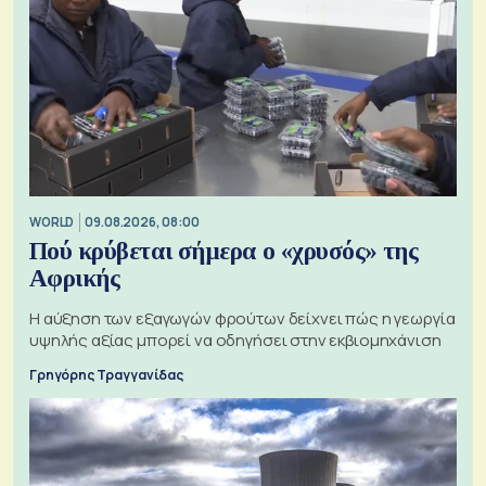
WORLD
09.08.2026, 08:00
Πού κρύβεται σήμερα ο «χρυσός» της
Αφρικής
Η αύξηση των εξαγωγών φρούτων δείχνει πώς η γεωργία
υψηλής αξίας μπορεί να οδηγήσει στην εκβιομηχάνιση
Γρηγόρης Τραγγανίδας