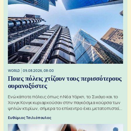
WORLD
09.08.2026, 08:00
Ποιες πόλεις χτίζουν τους περισσότερους
ουρανοξύστες
Ενώ κάποτε πόλεις όπως η Νέα Υόρκη, το Σικάγο και το
Χονγκ Κονγκ κυριαρχούσαν στην παγκόσμια κούρσα των
ψηλών κτιρίων, σήμερα το επίκεντρο έχει μετατοπιστεί
προς την Ασία
Ευθύμιος Τσιλιόπουλος