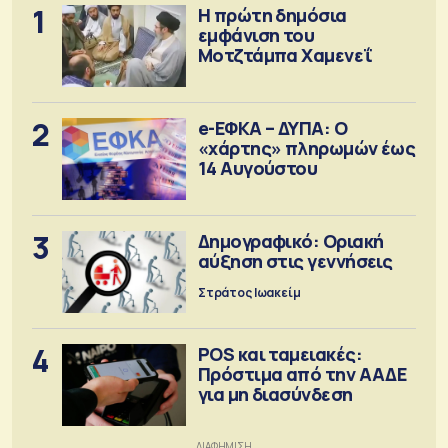
1
Η πρώτη δημόσια
εμφάνιση του
Μοτζτάμπα Χαμενεΐ
2
e-ΕΦΚΑ – ΔΥΠΑ: Ο
«χάρτης» πληρωμών έως
14 Αυγούστου
3
Δημογραφικό: Οριακή
αύξηση στις γεννήσεις
Στράτος Ιωακείμ
4
POS και ταμειακές:
Πρόστιμα από την ΑΑΔΕ
για μη διασύνδεση