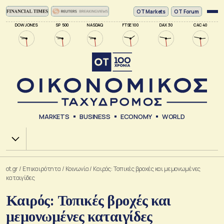
ΟΤ Markets
OT Forum
DOW JONES
SP 500
NASDAQ
FTSE 100
DAX 30
CAC 40
MARKETS
BUSINESS
ECONOMY
WORLD
Χ.Α.
ot.gr
/
Επικαιρότητα
/
Κοινωνία
/
Καιρός: Τοπικές βροχές και μεμονωμένες
καταιγίδες
Καιρός: Τοπικές βροχές και
μεμονωμένες καταιγίδες