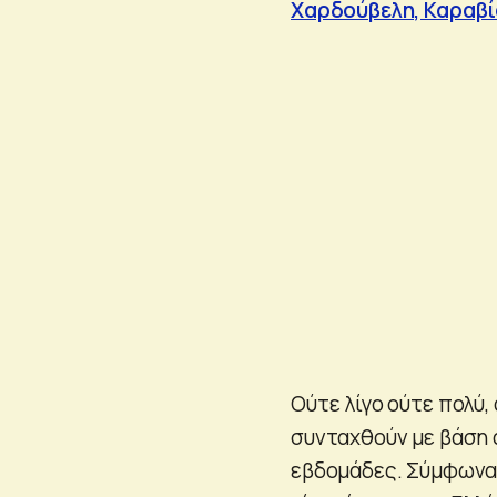
Χαρδούβελη, Καραβί
Ούτε λίγο ούτε πολύ,
συνταχθούν με βάση 
εβδομάδες. Σύμφωνα