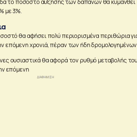
λλάδα το ποσοστό αύξησης των δαπανών θα κυμανθεί
% με 3%.
ια
οσοστό θα αφήσει πολύ περιορισμένα περιθώρια γι
ν επόμενη χρονιά, πέραν των ήδη δρομολογημένων
νες ουσιαστικά θα αφορά τον ρυθμό μεταβολής το
την επόμενη