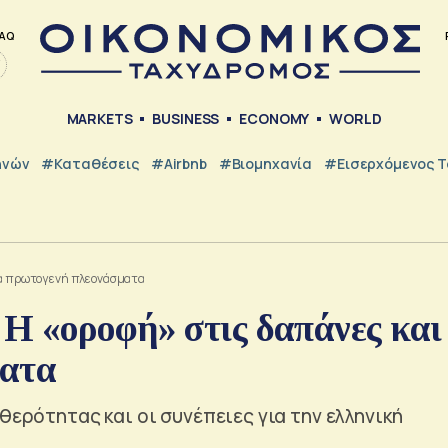
AQ
MARKETS
BUSINESS
ECONOMY
WORLD
ηνών
#Καταθέσεις
#Airbnb
#Βιομηχανία
#εισερχόμενος Τ
στα πρωτογενή πλεονάσματα
 Η «οροφή» στις δαπάνες και
ματα
θερότητας και οι συνέπειες για την ελληνική