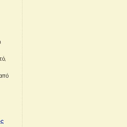
η
τό,
 από
ός