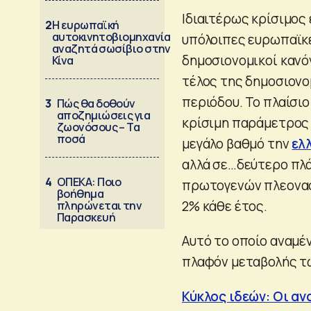
Ιδιαιτέρως κρίσιμος 
2
Η ευρωπαϊκή
αυτοκινητοβιομηχανία
υπόλοιπες ευρωπαϊκέ
αναζητά σωσίβιο στην
δημοσιονομικοί κανό
Κίνα
τέλος της δημοσιονο
περιόδου. Το πλαίσιο
3
Πώς θα δοθούν
αποζημιώσεις για
κρίσιμη παράμετρος
ζωονόσους – Τα
ποσά
μεγάλο βαθμό την
ελ
αλλά σε…δεύτερο πλά
4
ΟΠΕΚΑ: Ποιο
πρωτογενών πλεονασμ
βοήθημα
2% κάθε έτος.
πληρώνεται την
Παρασκευή
Αυτό το οποίο αναμέν
πλαφόν μεταβολής τω
Κύκλος ιδεών: Οι αν