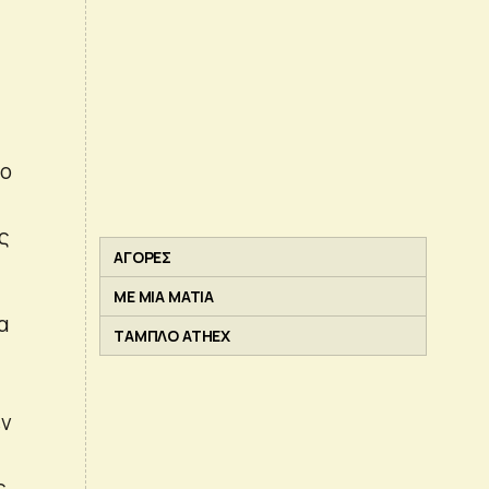
5
το
ς
ΑΓΟΡΕΣ
ΜΕ ΜΙΑ ΜΑΤΙΑ
α
ΤΑΜΠΛΟ ATHEX
εν
ς