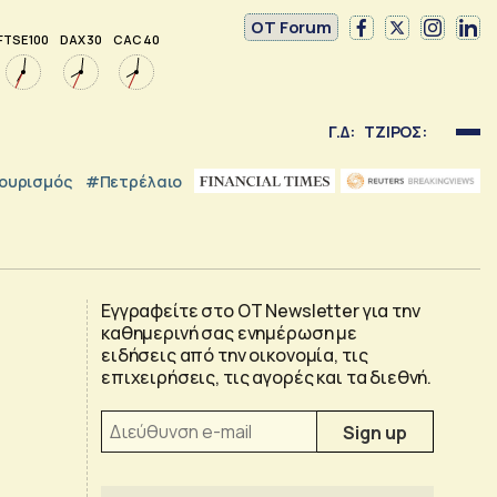
OT Forum
FTSE 100
DAX 30
CAC 40
Γ.Δ:
ΤΖΙΡΟΣ:
ουρισμός
#Πετρέλαιο
Εγγραφείτε στο OT Newsletter για την
καθημερινή σας ενημέρωση με
ειδήσεις από την οικονομία, τις
επιχειρήσεις, τις αγορές και τα διεθνή.