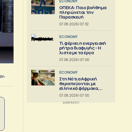
ECONOMY
ΟΠΕΚΑ: Ποιο βοήθημα
πληρώνεται την
Παρασκευή
07.08.2026 | 07:32
ECONOMY
Τι φέρνει η ενεργειακή
ρήτρα διαφυγής - Η
λιστα με τα έργα
07.08.2026 | 07:00
ECONOMY
dIn
Στη Νότια Αφρική
θεραπεύονται με
ελληνικά φάρμακα,
στέλνουν αργίλιο
07.08.2026 | 07:00