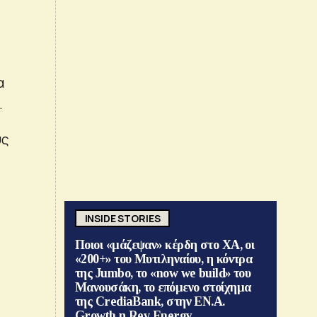
α
.
υς
INSIDE STORIES
Ποιοι «μάζεψαν» κέρδη στο ΧΑ, οι
«200+» του Μυτιληναίου, η κόντρα
της Jumbo, το «now we build» του
Μανουσάκη, το επόμενο στοίχημα
της CrediaBank, στην ΕΝ.Α.
Growth η Rev Energy