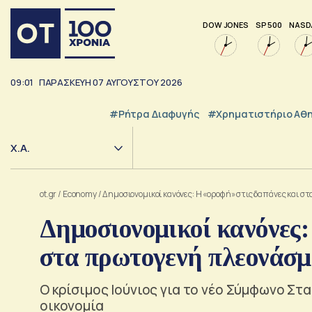
DOW JONES
SP 500
NASD
09:01
ΠΑΡΑΣΚΕΥΗ
07
ΑΥΓΟΥΣΤΟΥ
2026
#ρήτρα Διαφυγής
#Χρηματιστήριο Αθ
Χ.Α.
ot.gr
/
Economy
/
Δημοσιονομικοί κανόνες: Η «οροφή» στις δαπάνες και 
Δημοσιονομικοί κανόνες:
στα πρωτογενή πλεονάσ
Ο κρίσιμος Ιούνιος για το νέο Σύμφωνο Στα
οικονομία