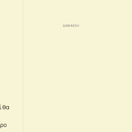
ί θα
ερο