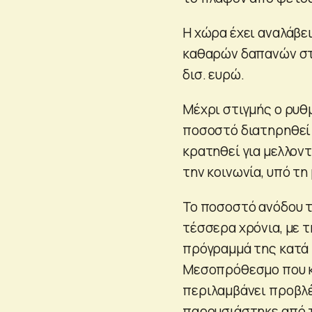
Η χώρα έχει αναλάβε
καθαρών δαπανών στο
δισ. ευρώ.
Μέχρι στιγμής ο ρυθμ
ποσοστό διατηρηθεί 
κρατηθεί για μελλον
την κοινωνία, υπό τ
Το ποσοστό ανόδου τ
τέσσερα χρόνια, με τ
πρόγραμμά της κατά 
Μεσοπρόθεσμο που κα
περιλαμβάνει προβλέψ
παρουσιάστηκε από τ