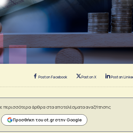
Post on Facebook
Post on X
Post on Linke
ε περισσότερα άρθρα στα αποτελέσματα αναζήτησης
Προσθήκη του ot.gr στην Google