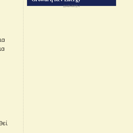
ια
ια
ς
θεί