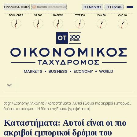
ΟΤ Markets
OT Forum
DOW JONES
SP 500
NASDAQ
FTSE 100
DAX 30
CAC 40
MARKETS
BUSINESS
ECONOMY
WORLD
Χ.Α.
ot.gr
/
Economy
/
Ακίνητα
/
Καταστήματα: Αυτοί είναι οι πιο ακριβοί εμπορικοί
δρόμοι του κόσμου – Η θέση της Ερμού [γραφήματα]
Καταστήματα: Αυτοί είναι οι πιο
ακριβοί εμπορικοί δρόμοι του