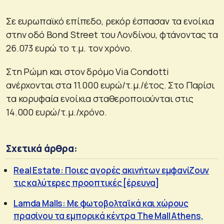
Σε ευρωπαϊκό επίπεδο, ρεκόρ έσπασαν τα ενοίκια
στην οδό Bond Street του Λονδίνου, φτάνοντας τα
26.073 ευρώ το τ.μ. τον χρόνο.
Στη Ρώμη και στον δρόμο Via Condotti
ανέρχονται στα 11.000 ευρώ/τ.μ./έτος. Στο Παρίσι
τα κορυφαία ενοίκια σταθεροποιούνται στις
14.000 ευρώ/τ.μ./χρόνο.
Σχετικά άρθρα:
Real Estate: Ποιες αγορές ακινήτων εμφανίζουν
τις καλύτερες προοπτικές [έρευνα]
Lamda Malls: Με φωτοβολταϊκά και χώρους
πρασίνου τα εμπορικά κέντρα The Mall Athens,