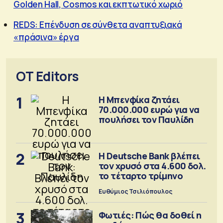
Golden Hall, Cosmos και εκπτωτικό χωριό
REDS: Επένδυση σε σύνθετα αναπτυξιακά
«πράσινα» έργα
OT Editors
1
Η Μπενφίκα ζητάει
70.000.000 ευρώ για να
πουλήσει τον Παυλίδη
2
Η Deutsche Bank βλέπει
τον χρυσό στα 4.600 δολ.
το τέταρτο τρίμηνο
Ευθύμιος Τσιλιόπουλος
3
Φωτιές: Πώς θα δοθεί η