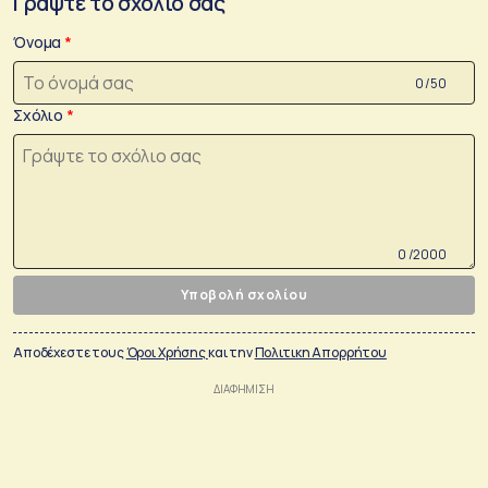
Γράψτε το σχόλιο σας
Όνομα
0 /50
Σχόλιο
0 /2000
Υποβολή σχολίου
Αποδέχεστε τους
Όροι Χρήσης
και την
Πολιτικη Απορρήτου