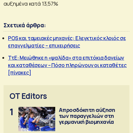
αυξημένα κατά 13,57%
Σχετικά άρθρα:
POS και ταμειακές μηχανές: Ελεγκτικός κλοιός σε
επαγγελματίες – επιχειρήσεις
ΤτΕ: Μειώθηκε η «ψαλίδα» στα επιτόκια δανείων
και καταθέσεων – Πόσο πληρώνουν οι καταθέτες
[πίνακες]
OT Editors
1
Απροσδόκητη αύξηση
των παραγγελιών στη
γερμανική βιομηχανία