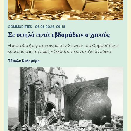
COMMODITIES
06.08.2026, 09:18
Σε υψηλό εφτά εβδομάδων ο χρυσός
Η αισιοδοξία για άνοιγμα των Στενών του Ορμούζ δίνει
καύσιμα στις αγορές - Ο χρυσός συνεχίζει ανοδικά
Τζούλη Καλημέρη