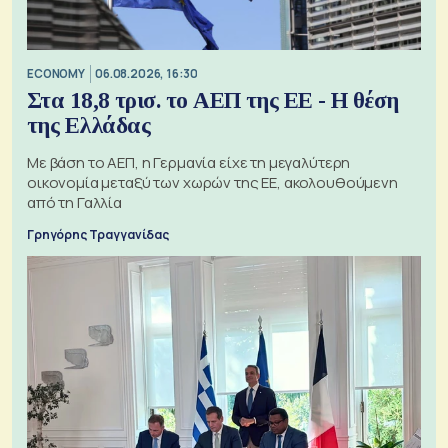
ECONOMY
06.08.2026, 16:30
Στα 18,8 τρισ. το ΑΕΠ της ΕΕ - Η θέση
της Ελλάδας
Με βάση το ΑΕΠ, η Γερμανία είχε τη μεγαλύτερη
οικονομία μεταξύ των χωρών της ΕΕ, ακολουθούμενη
από τη Γαλλία
Γρηγόρης Τραγγανίδας