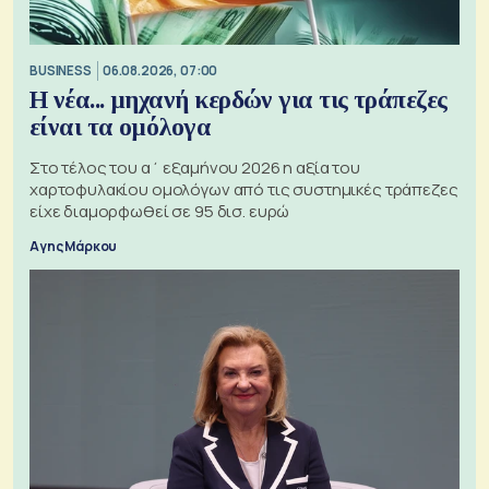
BUSINESS
06.08.2026, 07:00
Η νέα... μηχανή κερδών για τις τράπεζες
είναι τα ομόλογα
Στο τέλος του α΄ εξαμήνου 2026 η αξία του
χαρτοφυλακίου ομολόγων από τις συστημικές τράπεζες
είχε διαμορφωθεί σε 95 δισ. ευρώ
Αγης Μάρκου