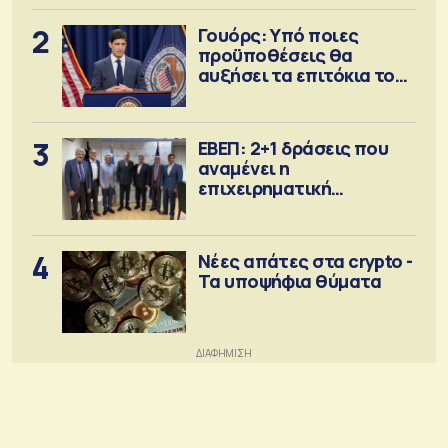
2
Γουόρς: Υπό ποιες
προϋποθέσεις θα
αυξήσει τα επιτόκια τον
Σεπτέμβριο
3
ΕΒΕΠ: 2+1 δράσεις που
αναμένει η
επιχειρηματική
κοινότητα
4
Νέες απάτες στα crypto -
Τα υποψήφια θύματα