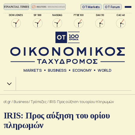
ΟΤ Markets
OT Forum
DOW JONES
SP 500
NASDAQ
FTSE 100
DAX 30
CAC 40
MARKETS
BUSINESS
ECONOMY
WORLD
Χ.Α.
ot.gr
/
Business
/
Τράπεζες
/
IRIS: Προς αύξηση του ορίου πληρωμών
IRIS: Προς αύξηση του ορίου
πληρωμών