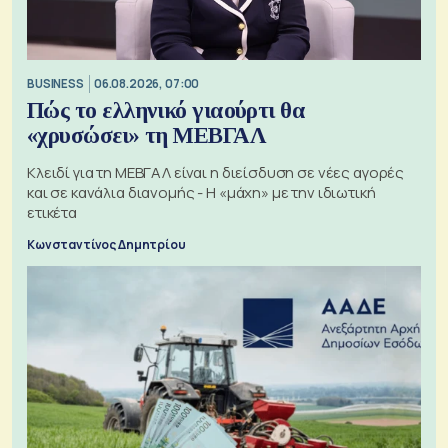
BUSINESS
06.08.2026, 07:00
Πώς το ελληνικό γιαούρτι θα
«χρυσώσει» τη ΜΕΒΓΑΛ
Κλειδί για τη ΜΕΒΓΑΛ είναι η διείσδυση σε νέες αγορές
και σε κανάλια διανομής - Η «μάχη» με την ιδιωτική
ετικέτα
Κωνσταντίνος Δημητρίου