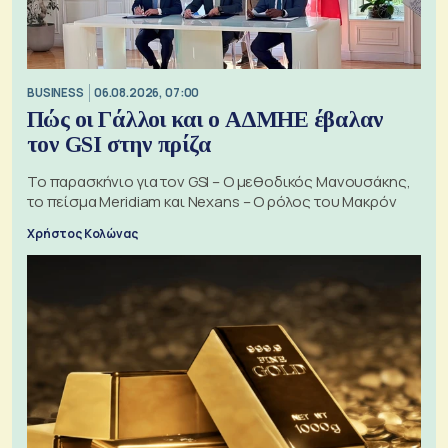
BUSINESS
06.08.2026, 07:00
Πώς οι Γάλλοι και ο ΑΔΜΗΕ έβαλαν
τον GSI στην πρίζα
Το παρασκήνιο για τον GSI – Ο μεθοδικός Μανουσάκης,
το πείσμα Meridiam και Nexans – Ο ρόλος του Μακρόν
Χρήστος Κολώνας