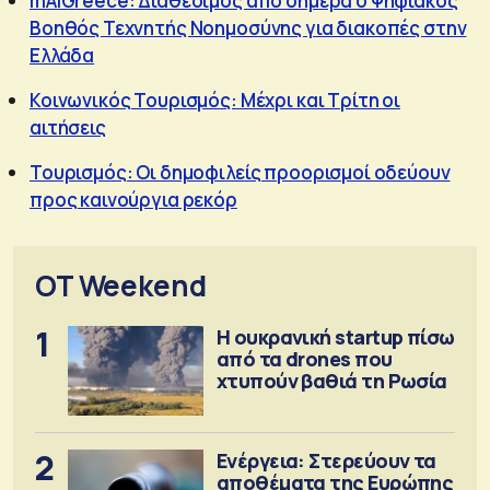
mAiGreece: Διαθέσιμος από σήμερα ο Ψηφιακός
Βοηθός Τεχνητής Νοημοσύνης για διακοπές στην
Ελλάδα
Κοινωνικός Τουρισμός: Μέχρι και Τρίτη οι
αιτήσεις
Τουρισμός: Οι δημοφιλείς προορισμοί οδεύουν
προς καινούργια ρεκόρ
OT Weekend
1
Η ουκρανική startup πίσω
από τα drones που
χτυπούν βαθιά τη Ρωσία
2
Ενέργεια: Στερεύουν τα
αποθέματα της Ευρώπης