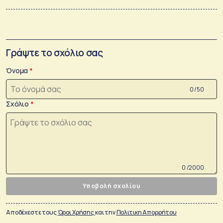
Γράψτε το σχόλιο σας
Όνομα
0 /50
Σχόλιο
0 /2000
Υποβολή σχολίου
Αποδέχεστε τους
Όροι Χρήσης
και την
Πολιτικη Απορρήτου