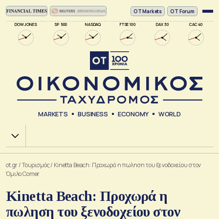
ΟΤ Markets
OT Forum
DOW JONES
SP 500
NASDAQ
FTSE 100
DAX 30
CAC 40
MARKETS
BUSINESS
ECONOMY
WORLD
Χ.Α.
ot.gr
/
Τουρισμός
/
Kinetta Beach: Προχωρά η πωληση του ξενοδοχείου στον
Όμιλο Comer
Kinetta Beach: Προχωρά η
πωληση του ξενοδοχείου στον