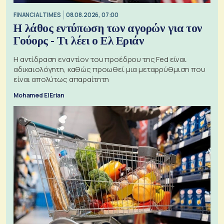
FINANCIAL TIMES
08.08.2026, 07:00
Η λάθος εντύπωση των αγορών για τον
Γούορς - Τι λέει ο Ελ Εριάν
Η αντίδραση εναντίον του προέδρου της Fed είναι
αδικαιολόγητη, καθώς προωθεί μια μεταρρύθμιση που
είναι απολύτως απαραίτητη
Mohamed El Erian