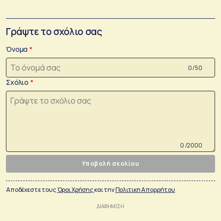
Γράψτε το σχόλιο σας
Όνομα
0 /50
Σχόλιο
0 /2000
Υποβολή σχολίου
Αποδέχεστε τους
Όροι Χρήσης
και την
Πολιτικη Απορρήτου