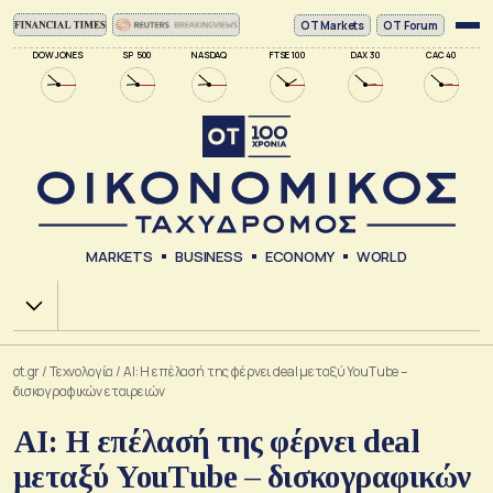
ΟΤ Markets
OT Forum
DOW JONES
SP 500
NASDAQ
FTSE 100
DAX 30
CAC 40
MARKETS
BUSINESS
ECONOMY
WORLD
Χ.Α.
ot.gr
/
Τεχνολογία
/
AI: Η επέλασή της φέρνει deal μεταξύ YouΤube –
δισκογραφικών εταιρειών
AI: Η επέλασή της φέρνει deal
μεταξύ YouΤube – δισκογραφικών