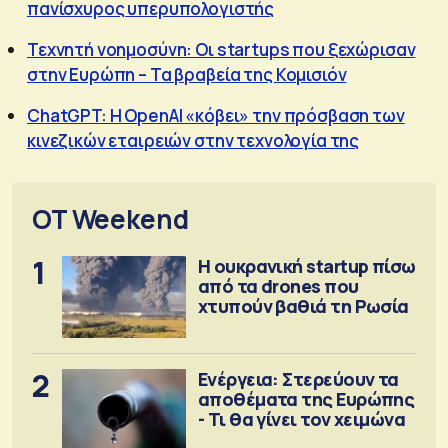
πανίσχυρος υπερυπολογιστής
Τεχνητή νοημοσύνη: Οι startups που ξεχώρισαν
στην Ευρώπη – Τα βραβεία της Κομισιόν
ChatGPT: Η OpenAI «κόβει» την πρόσβαση των
κινεζικών εταιρειών στην τεχνολογία της
OT Weekend
1
Η ουκρανική startup πίσω
από τα drones που
χτυπούν βαθιά τη Ρωσία
2
Ενέργεια: Στερεύουν τα
αποθέματα της Ευρώπης
- Τι θα γίνει τον χειμώνα