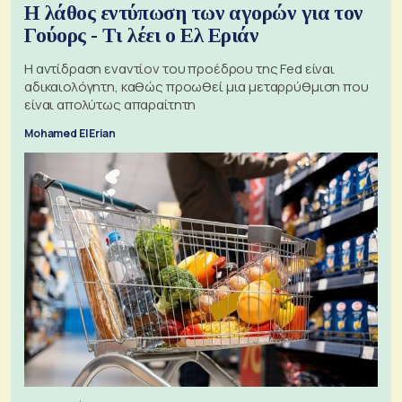
Η λάθος εντύπωση των αγορών για τον
Γούορς - Τι λέει ο Ελ Εριάν
Η αντίδραση εναντίον του προέδρου της Fed είναι
αδικαιολόγητη, καθώς προωθεί μια μεταρρύθμιση που
είναι απολύτως απαραίτητη
Mohamed El Erian