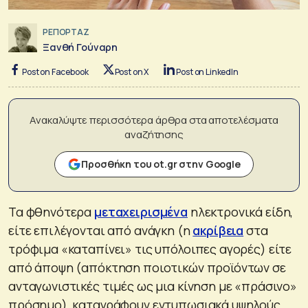
ΡΕΠΟΡΤΑΖ
Ξανθή Γούναρη
Post on Facebook
Post on X
Post on LinkedIn
Ανακαλύψτε περισσότερα άρθρα στα αποτελέσματα
αναζήτησης
Προσθήκη του ot.gr στην Google
Τα φθηνότερα
μεταχειρισμένα
ηλεκτρονικά είδη,
είτε επιλέγονται από ανάγκη (η
ακρίβεια
στα
τρόφιμα «καταπίνει» τις υπόλοιπες αγορές) είτε
από άποψη (απόκτηση ποιοτικών προϊόντων σε
ανταγωνιστικές τιμές ως μια κίνηση με «πράσινο»
πρόσημο), καταγράφουν εντυπωσιακά υψηλούς