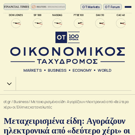
ΟΤ Markets
OT Forum
DOW JONES
SP 500
NASDAQ
FTSE 100
DAX 30
CAC 40
MARKETS
BUSINESS
ECONOMY
WORLD
Χ.Α.
ot.gr
/
Business
/
Μεταχειρισμένα είδη: Αγοράζουν ηλεκτρονικά από «δεύτερο
χέρι» οι Έλληνες καταναλωτές
Μεταχειρισμένα είδη: Αγοράζουν
ηλεκτρονικά από «δεύτερο χέρι» οι