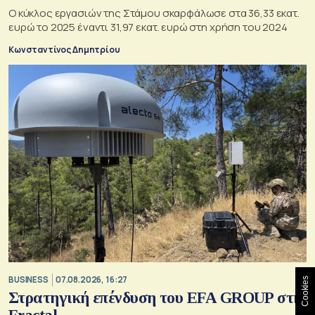
Ο κύκλος εργασιών της Στάμου σκαρφάλωσε στα 36,33 εκατ.
ευρώ το 2025 έναντι 31,97 εκατ. ευρώ στη χρήση του 2024
Κωνσταντίνος Δημητρίου
BUSINESS
07.08.2026, 16:27
Cookies
Στρατηγική επένδυση του EFA GROUP στη