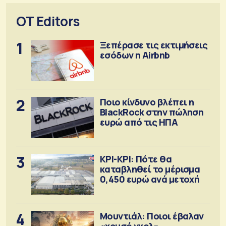
OT Editors
1
Ξεπέρασε τις εκτιμήσεις
εσόδων η Airbnb
2
Ποιο κίνδυνο βλέπει η
BlackRock στην πώληση
ευρώ από τις ΗΠΑ
3
ΚΡΙ-ΚΡΙ: Πότε θα
καταβληθεί το μέρισμα
0,450 ευρώ ανά μετοχή
4
Μουντιάλ: Ποιοι έβαλαν
«χρυσό γκολ»