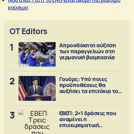
Ναυτιλία: Γιατί το LNG είναι ακόμη πιο βιώσιμο
καύσιμο
OT Editors
1
Απροσδόκητη αύξηση
των παραγγελιών στη
γερμανική βιομηχανία
2
Γουόρς: Υπό ποιες
προϋποθέσεις θα
αυξήσει τα επιτόκια τον
Σεπτέμβριο
3
ΕΒΕΠ: 2+1 δράσεις που
αναμένει η
επιχειρηματική
κοινότητα