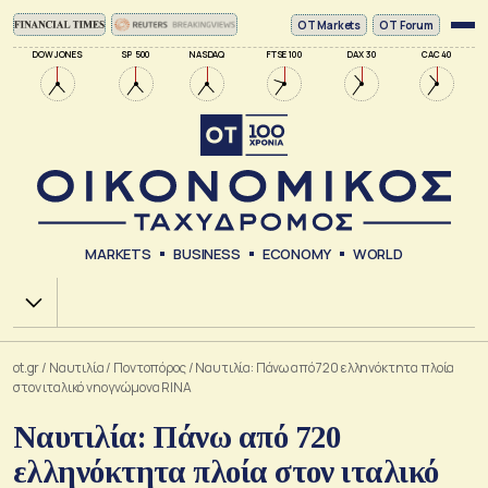
ΟΤ Markets
OT Forum
DOW JONES
SP 500
NASDAQ
FTSE 100
DAX 30
CAC 40
MARKETS
BUSINESS
ECONOMY
WORLD
Χ.Α.
ot.gr
/
Ναυτιλία
/
Ποντοπόρος
/
Ναυτιλία: Πάνω από 720 ελληνόκτητα πλοία
στον ιταλικό νηογνώμονα RINA
Ναυτιλία: Πάνω από 720
ελληνόκτητα πλοία στον ιταλικό