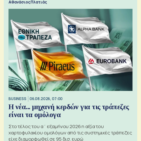
Αθανάσιος Πλατιάς
BUSINESS
06.08.2026, 07:00
Η νέα... μηχανή κερδών για τις τράπεζες
είναι τα ομόλογα
Στο τέλος του α΄ εξαμήνου 2026 η αξία του
χαρτοφυλακίου ομολόγων από τις συστημικές τράπεζες
είχε διαμορφωθεί σε 95 δισ. ευρώ