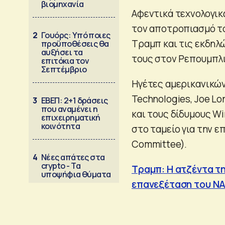
βιομηχανία
Αφεντικά τεχνολογικ
τον αποτροπιασμό το
2
Γουόρς: Υπό ποιες
Τραμπ και τις εκδηλ
προϋποθέσεις θα
αυξήσει τα
τους στον Ρεπουμπλι
επιτόκια τον
Σεπτέμβριο
Ηγέτες αμερικανικών
Technologies, Joe Lo
3
ΕΒΕΠ: 2+1 δράσεις
που αναμένει η
και τους δίδυμους Wi
επιχειρηματική
κοινότητα
στο ταμείο για την ε
Committee).
4
Νέες απάτες στα
crypto - Τα
Τραμπ: Η ατζέντα τη
υποψήφια θύματα
επανεξέταση του Ν