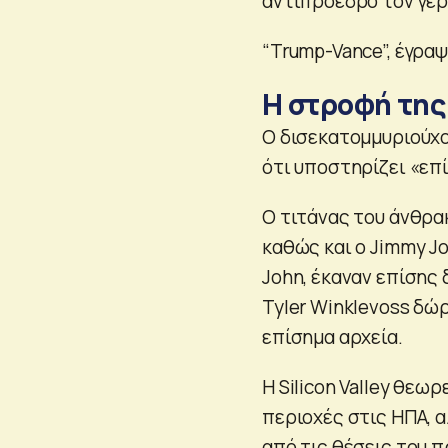
αντιπρόεδρο τον γερ
“Trump-Vance”, έγραψε
Η στροφή της 
Ο δισεκατομμυριούχο
ότι υποστηρίζει «επ
Ο τιτάνας του άνθρακ
καθώς και ο Jimmy Jo
John, έκαναν επίσης 
Tyler Winklevoss δώ
επίσημα αρχεία.
Η Silicon Valley θεωρ
περιοχές στις ΗΠΑ, α
από τις θέσεις του 