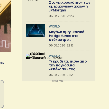
Στο «μικροσκόπιο» των
αμερικανικών αρχών η
JPMorgan
06.08.2026 | 22:33
WORLD
Μεγάλα αμερικανικά
hedge funds στο
στόχαστρο
κυβερνοεπιθέσεων
06.08.2026 | 22:15
WORLD
Τι κρύβεται πίσω από
dIn
την παγκόσμια
«επέλαση» της
κινεζικής
06.08.2026 | 21:45
αυτοκινητοβιομηχανίας