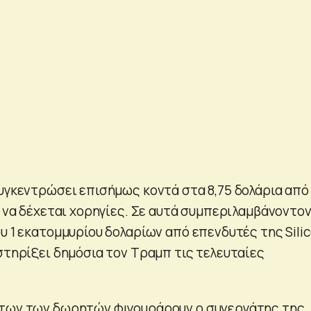
συγκεντρώσει επισήμως κοντά στα 8,75 δολάρια από
ε να δέχεται χορηγίες. Σε αυτά συμπεριλαμβάνοντο
υ 1 εκατομμυρίου δολαρίων από επενδυτές της Sili
στηρίξει δημόσια τον Τραμπ τις τελευταίες
άτων των δωρητών φιγουράρουν ο συνεργάτης της