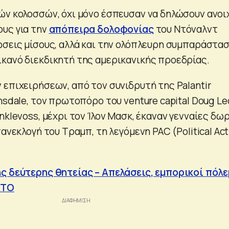
ών κολοσσών, όχι μόνο έσπευσαν να δηλώσουν ανοι
υς για την
απόπειρα δολοφονίας
του Ντόναλντ
ώσεις μίσους, αλλά και την ολόπλευρη συμπαράστα
κανό διεκδικητή της αμερικανικής προεδρίας.
 επιχειρήσεων, από τον συνιδρυτή της Palantir
nsdale, τον πρωτοπόρο του venture capital Doug L
nklevoss, μέχρι τον Ίλον Μασκ, έκαναν γενναίες δω
πανεκλογή του Τραμπ, τη λεγόμενη PAC (Political Act
ς δεύτερης θητείας – Απελάσεις, εμπορικοί πόλε
ΑΤΟ