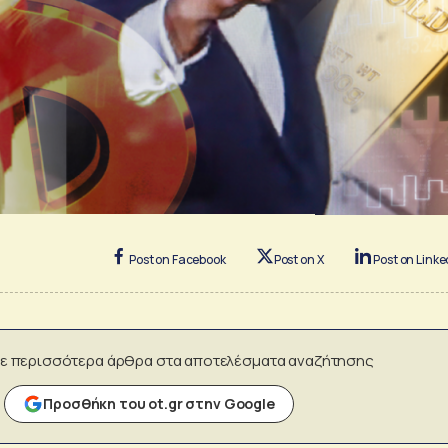
Post on Facebook
Post on X
Post on Linke
ε περισσότερα άρθρα στα αποτελέσματα αναζήτησης
Προσθήκη του ot.gr στην Google