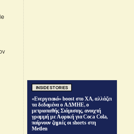
le
ον
INSIDE STORIES
«Ενεργειακό» boost στο ΧΑ, αλλάζει
τα δεδομένα ο ΑΔΜΗΕ, ο
μετριοπαθής Σιάμισιης, ανοιχτή
γραμμή με Αφρική για Coca Cola,
παίρνουν ζημιές οι shorts στη
Metlen