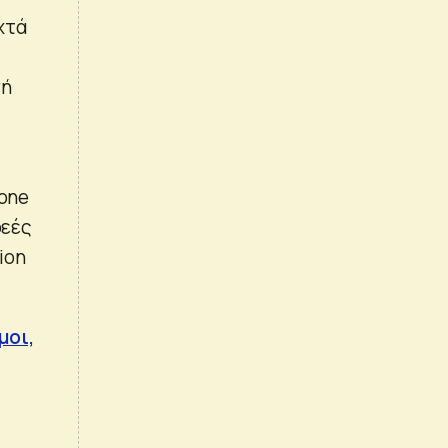
χτά
σή
eone
ρεές
ion
μοι,