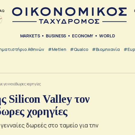
AQ
MARKETS
BUSINESS
ECONOMY
WORLD
ηματιστήριο Αθηνών
#metlen
#Qualco
#Βιομηχανία
#Ευ
 με γενναιόδωρες χορηγίες
ς Silicon Valley τον
δωρες χορηγίες
γενναίες δωρεές στο ταμείο για την