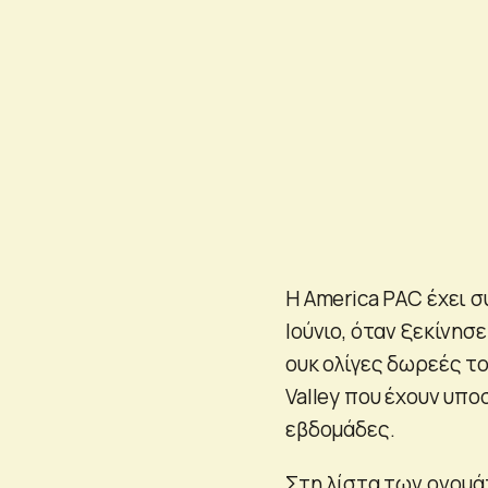
Η America PΑC έχει 
Ιούνιο, όταν ξεκίνησ
ουκ ολίγες δωρεές το
Valley που έχουν υπο
εβδομάδες.
Στη λίστα των ονομ