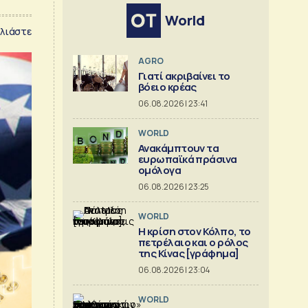
World
λιάστε
AGRO
Γιατί ακριβαίνει το
βόειο κρέας
06.08.2026 | 23:41
WORLD
Ανακάμπτουν τα
ευρωπαϊκά πράσινα
ομόλογα
06.08.2026 | 23:25
WORLD
Η κρίση στoν Κόλπο, το
πετρέλαιο και ο ρόλος
της Κίνας [γράφημα]
06.08.2026 | 23:04
WORLD