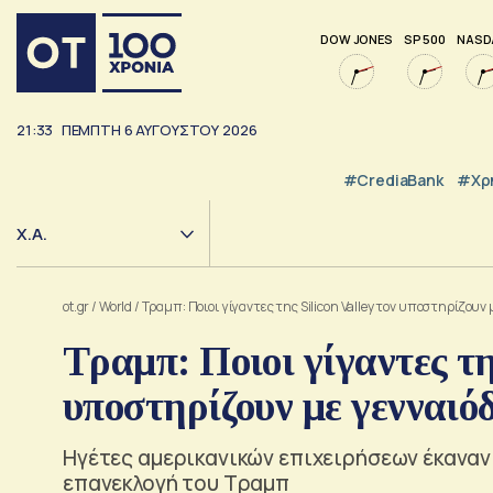
DOW JONES
SP 500
NASD
21:33
ΠΈΜΠΤΗ
6
ΑΥΓΟΎΣΤΟΥ
2026
#CrediaBank
#Χρ
Χ.Α.
ot.gr
/
World
/
Τραμπ: Ποιοι γίγαντες της Silicon Valley τον υποστηρίζουν
Τραμπ: Ποιοι γίγαντες τη
υποστηρίζουν με γενναιό
Ηγέτες αμερικανικών επιχειρήσεων έκαναν 
επανεκλογή του Τραμπ