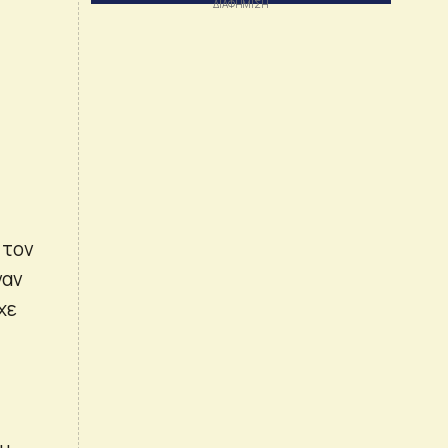
 τον
ναν
χε