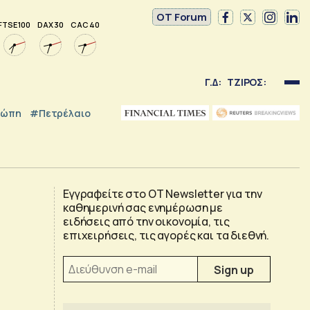
OT Forum
FTSE 100
DAX 30
CAC 40
Γ.Δ:
ΤΖΙΡΟΣ:
ρώπη
#Πετρέλαιο
Εγγραφείτε στο OT Newsletter για την
καθημερινή σας ενημέρωση με
ειδήσεις από την οικονομία, τις
επιχειρήσεις, τις αγορές και τα διεθνή.