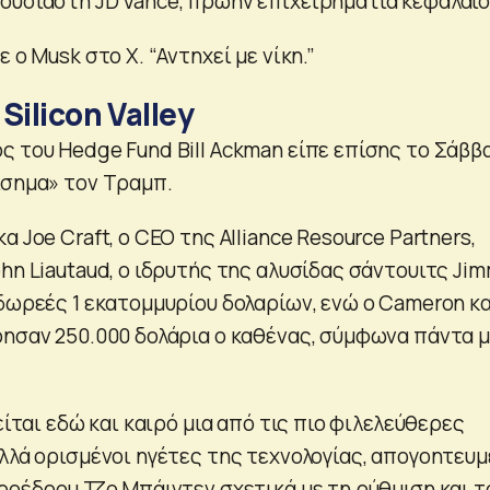
ουσιαστή JD Vance, πρώην επιχειρηματία κεφαλαίο
 ο Musk στο X. “Αντηχεί με νίκη.”
Silicon Valley
ς του Hedge Fund Bill Ackman είπε επίσης το Σάββ
ίσημα» τον Τραμπ.
α Joe Craft, ο CEO της Alliance Resource Partners,
hn Liautaud, ο ιδρυτής της αλυσίδας σάντουιτς Ji
δωρεές 1 εκατομμυρίου δολαρίων, ενώ ο Cameron κα
ρησαν 250.000 δολάρια ο καθένας, σύμφωνα πάντα μ
είται εδώ και καιρό μια από τις πιο φιλελεύθερες
λλά ορισμένοι ηγέτες της τεχνολογίας, απογοητευμ
προέδρου Τζο Μπάιντεν σχετικά με τη ρύθμιση και τ