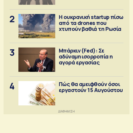
πρόνοιας
2
Η ουκρανική startup πίσω
από τα drones που
χτυπούν βαθιά τη Ρωσία
3
Μπάρκιν (Fed): Σε
αδύναμη ισορροπία η
αγορά εργασίας
4
Πώς θα αμειφθούν όσοι
εργαστούν 15 Αυγούστου