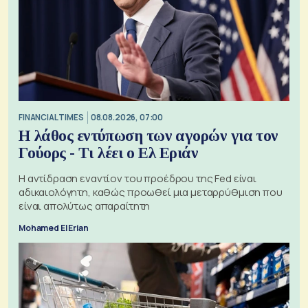
FINANCIAL TIMES
08.08.2026, 07:00
Η λάθος εντύπωση των αγορών για τον
Γούορς - Τι λέει ο Ελ Εριάν
Η αντίδραση εναντίον του προέδρου της Fed είναι
αδικαιολόγητη, καθώς προωθεί μια μεταρρύθμιση που
είναι απολύτως απαραίτητη
Mohamed El Erian