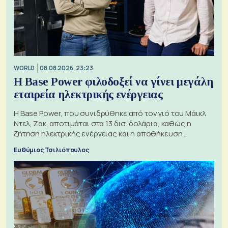
WORLD
08.08.2026, 23:23
Η Base Power φιλοδοξεί να γίνει μεγάλη
εταιρεία ηλεκτρικής ενέργειας
Η Base Power, που συνιδρύθηκε από τον γιό του Μάικλ
Ντελ, Ζακ, αποτιμάται στα 13 δισ. δολάρια, καθώς η
ζήτηση ηλεκτρικής ενέργειας και η αποθήκευση
μπαταριών αυξάνονται
Ευθύμιος Τσιλιόπουλος