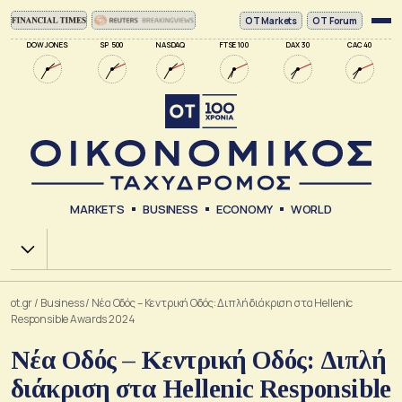
ΟΤ Markets
OT Forum
DOW JONES
SP 500
NASDAQ
FTSE 100
DAX 30
CAC 40
MARKETS
BUSINESS
ECONOMY
WORLD
Χ.Α.
ot.gr
/
Business
/
Νέα Οδός – Κεντρική Οδός: Διπλή διάκριση στα Hellenic
Responsible Awards 2024
Νέα Οδός – Κεντρική Οδός: Διπλή
διάκριση στα Hellenic Responsible