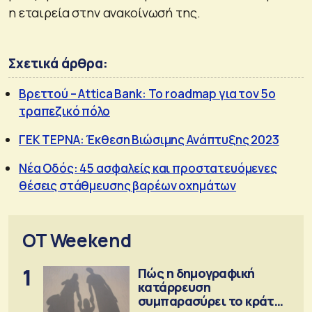
η εταιρεία στην ανακοίνωσή της.
Σχετικά άρθρα:
Βρεττού – Attica Bank: Το roadmap για τον 5ο
τραπεζικό πόλο
ΓΕΚ ΤΕΡΝΑ: Έκθεση Βιώσιμης Ανάπτυξης 2023
Νέα Οδός: 45 ασφαλείς και προστατευόμενες
θέσεις στάθμευσης βαρέων οχημάτων
OT Weekend
1
Πώς η δημογραφική
κατάρρευση
συμπαρασύρει το κράτος