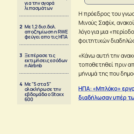
για την αγορά
λιπασμάτων
Η πρόεδρος του γνωσ
Μινούς Σαφίκ, ανακο
2
Με 1,2 δισ.δολ.
λόγο για μια «περίοδ
αποζημίωση η RWE
φεύγει απο τις ΗΠΑ
φοιτητικών διαδηλώσ
«Κάνω αυτή την ανακ
3
Ξεπέρασε τις
εκτιμήσεις εσόδων
τοποθετηθεί πριν απ
η Airbnb
μήνυμά της που δημο
4
Με "5 στα 5"
ΗΠΑ: «Μπλόκο» εργ
ολοκλήρωσε την
εβδομάδα ο Stoxx
διαδήλωσαν υπέρ τω
600