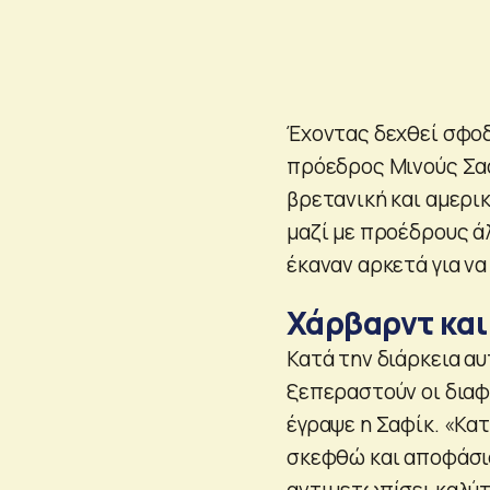
Έχοντας δεχθεί σφοδρ
πρόεδρος Μινούς Σαφ
βρετανική και αμερι
μαζί με προέδρους ά
έκαναν αρκετά για ν
Χάρβαρντ και
Κατά την διάρκεια αυ
ξεπεραστούν οι διαφ
έγραψε η Σαφίκ. «Κατ
σκεφθώ και αποφάσισ
αντιμετωπίσει καλύτ