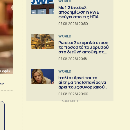
WORLD
Με 1,2 δισ.δολ.
αποζημίωση η RWE
φεύγει απο τις ΗΠΑ
07.08.2026 | 20:50
WORLD
Ρωσία: Σε χαμηλό έτους
το ποσοστό του χρυσού
στα διεθνή αποθέματα
της Μόσχας
07.08.2026 | 20:18
 Σαφίκ
WORLD
Ιταλία: Αρνείται το
αίτημα της Ισπανίας να
dIn
άρει τους συνοριακούς
περιορισμούς
07.08.2026 | 20:00