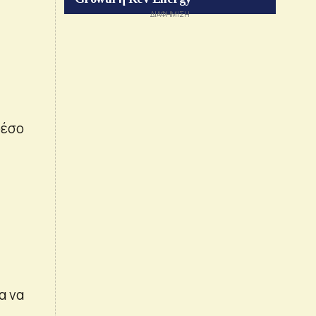
ρέσο
α να