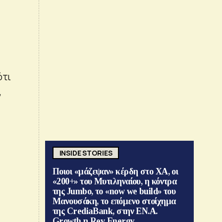
ι
ότι
,
INSIDE STORIES
Ποιοι «μάζεψαν» κέρδη στο ΧΑ, οι
«200+» του Μυτιληναίου, η κόντρα
της Jumbo, το «now we build» του
Μανουσάκη, το επόμενο στοίχημα
της CrediaBank, στην ΕΝ.Α.
Growth η Rev Energy