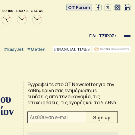
OT Forum
FTSE 100
DAX 30
CAC 40
Γ.Δ:
ΤΖΙΡΟΣ:
#EasyJet
#Metlen
Εγγραφείτε στο OT Newsletter για την
καθημερινή σας ενημέρωση με
του
ειδήσεις από την οικονομία, τις
επιχειρήσεις, τις αγορές και τα διεθνή.
ίον