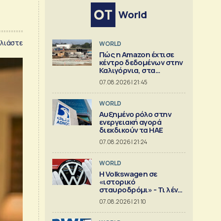
World
λιάστε
WORLD
Πώς η Amazon έχτισε
κέντρο δεδομένων στην
Καλιγόρνια, στα
«μουλωχτά»
07.08.2026 | 21:45
WORLD
Αυξημένο ρόλο στην
ενεργειακή αγορά
διεκδικούν τα ΗΑΕ
07.08.2026 | 21:24
WORLD
Η Volkswagen σε
«ιστορικό
σταυροδρόμι» - Τι λένε
οι οικογένειες που την
07.08.2026 | 21:10
ελέγχουν