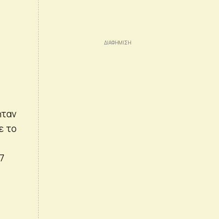
ήταν
ε το
7