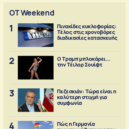
OT Weekend
1
Πινακίδες κυκλοφορίας:
Τέλος στις χρονοβόρες
διαδικασίες κατασκευής
2
Ο Τραμπ μπλοκάρει...
την Τέιλορ Σουίφτ
3
Πεζεσκιάν: Τώρα είναι η
καλύτερη στιγμή για
συμφωνία
4
Πώς η Γερμανία