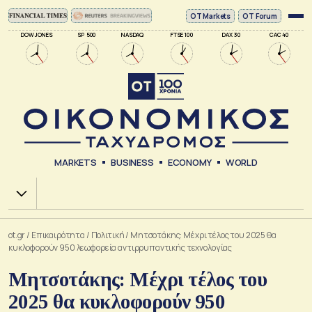
ΟΤ Markets
OT Forum
DOW JONES
SP 500
NASDAQ
FTSE 100
DAX 30
CAC 40
MARKETS
BUSINESS
ECONOMY
WORLD
Χ.Α.
ot.gr
/
Επικαιρότητα
/
Πολιτική
/
Μητσοτάκης: Μέχρι τέλος του 2025 θα
κυκλοφορούν 950 λεωφορεία αντιρρυπαντικής τεχνολογίας
Μητσοτάκης: Μέχρι τέλος του
2025 θα κυκλοφορούν 950