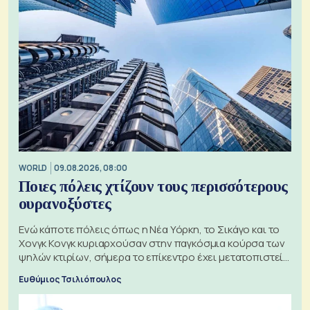
WORLD
09.08.2026, 08:00
Ποιες πόλεις χτίζουν τους περισσότερους
ουρανοξύστες
Ενώ κάποτε πόλεις όπως η Νέα Υόρκη, το Σικάγο και το
Χονγκ Κονγκ κυριαρχούσαν στην παγκόσμια κούρσα των
ψηλών κτιρίων, σήμερα το επίκεντρο έχει μετατοπιστεί
προς την Ασία
Ευθύμιος Τσιλιόπουλος