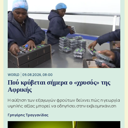
WORLD
09.08.2026, 08:00
Πού κρύβεται σήμερα ο «χρυσός» της
Αφρικής
Η αύξηση των εξαγωγών φρούτων δείχνει πώς η γεωργία
υψηλής αξίας μπορεί να οδηγήσει στην εκβιομηχάνιση
Γρηγόρης Τραγγανίδας