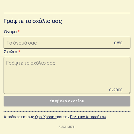
Γράψτε το σχόλιο σας
Όνομα
0 /50
Σχόλιο
0 /2000
Υποβολή σχολίου
Αποδέχεστε τους
Όροι Χρήσης
και την
Πολιτικη Απορρήτου