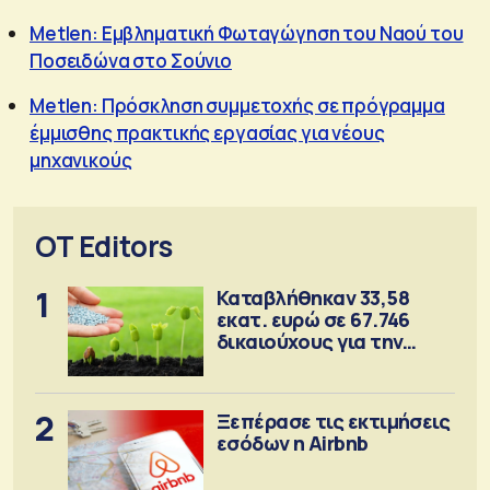
Metlen: Εμβληματική Φωταγώγηση του Ναού του
Ποσειδώνα στο Σούνιο
Metlen: Πρόσκληση συμμετοχής σε πρόγραμμα
έμμισθης πρακτικής εργασίας για νέους
μηχανικούς
OT Editors
1
Καταβλήθηκαν 33,58
εκατ. ευρώ σε 67.746
δικαιούχους για την
αγορά λιπασμάτων
2
Ξεπέρασε τις εκτιμήσεις
εσόδων η Airbnb