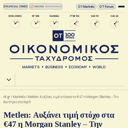
ΟΤ Markets
OT Forum
DOW JONES
SP 500
NASDAQ
FTSE 100
DAX 30
CAC 40
MARKETS
BUSINESS
ECONOMY
WORLD
Χ.Α.
ot.gr
/
Markets
/
Metlen: Αυξάνει τιμή στόχο στα €47 η Morgan Stanley – Την
διατηρεί στο top 5
Metlen: Αυξάνει τιμή στόχο στα
€47 η Morgan Stanley – Την