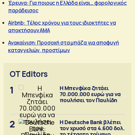
Έρευνα: Για ποιους η Ελλάδα είναι… φορολογικός
παράδεισος
Airbnb: Τέλος χρόνου για τους ιδιοκτήτες να
αποκτήσουν ΑΜΑ
Ανακαίνιση: Προσοχή στα μπάζα για αποφυγή
καταγγελιών, προστίμων
OT Editors
1
Η Μπενφίκα ζητάει
70.000.000 ευρώ για να
πουλήσει τον Παυλίδη
2
Η Deutsche Bank βλέπει
τον χρυσό στα 4.600 δολ.
το τέταρτο τρίμηνο