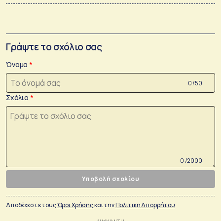
Γράψτε το σχόλιο σας
Όνομα
0 /50
Σχόλιο
0 /2000
Υποβολή σχολίου
Αποδέχεστε τους
Όροι Χρήσης
και την
Πολιτικη Απορρήτου