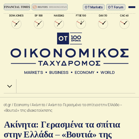
ΟΤ Markets
OT Forum
DOW JONES
SP 500
NASDAQ
FTSE 100
DAX 30
CAC 40
MARKETS
BUSINESS
ECONOMY
WORLD
Χ.Α.
ot.gr
/
Economy
/
Ακίνητα
/
Ακίνητα: Γερασμένα τα σπίτια στην Ελλάδα –
«Bουτιά» της ιδιοκατοίκησης
Ακίνητα: Γερασμένα τα σπίτια
στην Ελλάδα – «Bουτιά» της