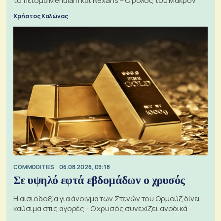
το πείσμα Meridiam και Nexans – Ο ρόλος του Μακρόν
Χρήστος Κολώνας
COMMODITIES
06.08.2026, 09:18
Σε υψηλό εφτά εβδομάδων ο χρυσός
Η αισιοδοξία για άνοιγμα των Στενών του Ορμούζ δίνει
καύσιμα στις αγορές - Ο χρυσός συνεχίζει ανοδικά