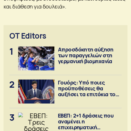
και διάθεση για δουλειά».
OT Editors
1
Απροσδόκητη αύξηση
των παραγγελιών στη
γερμανική βιομηχανία
2
Γουόρς: Υπό ποιες
προϋποθέσεις θα
αυξήσει τα επιτόκια τον
Σεπτέμβριο
3
ΕΒΕΠ: 2+1 δράσεις που
αναμένει η
επιχειρηματική