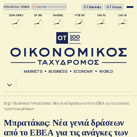
ΟΤ Markets
OT Forum
DOW JONES
SP 500
NASDAQ
FTSE 100
DAX 30
CAC 40
MARKETS
BUSINESS
ECONOMY
WORLD
Χ.Α.
ot.gr
/
Business
/
Μπρατάκος: Νέα γενιά δράσεων από το ΕΒΕΑ για τις ανάγκες
των επιχειρήσεων
Μπρατάκος: Νέα γενιά δράσεων
από το ΕΒΕΑ για τις ανάγκες των