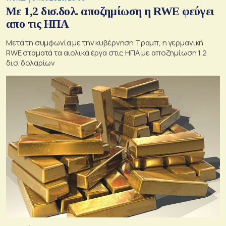
Με 1,2 δισ.δολ. αποζημίωση η RWE φεύγει
απο τις ΗΠΑ
Μετά τη συμφωνία με την κυβέρνηση Τραμπ, η γερμανική
RWE σταματά τα αιολικά έργα στις ΗΠΑ με αποζημίωση 1,2
δισ. δολαρίων