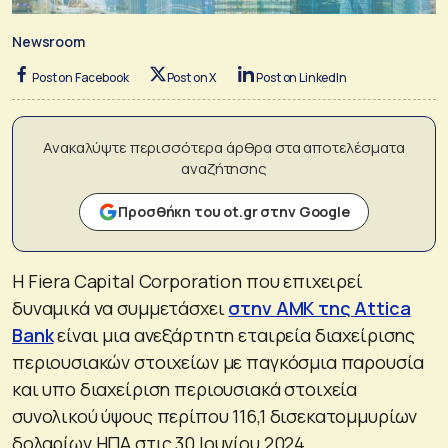
Newsroom
Post on Facebook
Post on X
Post on LinkedIn
Ανακαλύψτε περισσότερα άρθρα στα αποτελέσματα
αναζήτησης
Προσθήκη του ot.gr στην Google
Η Fiera Capital Corporation που επιχειρεί
δυναμικά να συμμετάσχει
στην ΑΜΚ της Attica
Bank
είναι μια ανεξάρτητη εταιρεία διαχείρισης
περιουσιακών στοιχείων με παγκόσμια παρουσία
και υπο διαχείριση περιουσιακά στοιχεία
συνολικού ύψους περίπου 116,1 δισεκατομμυρίων
δολαρίων ΗΠΑ στις 30 Ιουνίου 2024.