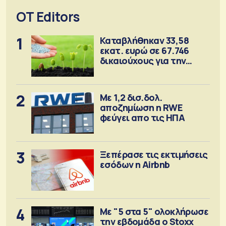
OT Editors
1
Καταβλήθηκαν 33,58
εκατ. ευρώ σε 67.746
δικαιούχους για την
αγορά λιπασμάτων
2
Με 1,2 δισ.δολ.
αποζημίωση η RWE
φεύγει απο τις ΗΠΑ
3
Ξεπέρασε τις εκτιμήσεις
εσόδων η Airbnb
4
Με "5 στα 5" ολοκλήρωσε
την εβδομάδα ο Stoxx