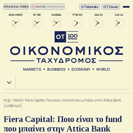
ΟΤ Markets
OT Forum
DOW JONES
SP 500
NASDAQ
FTSE 100
DAX 30
CAC 40
MARKETS
BUSINESS
ECONOMY
WORLD
Χ.Α.
ot.gr
/
World
/
Fiera Capital: Ποιο είναι το fund που μπαίνει στην Attica Bank
[γράφημα]
Fiera Capital: Ποιο είναι το fund
που μπαίνει στην Attica Bank