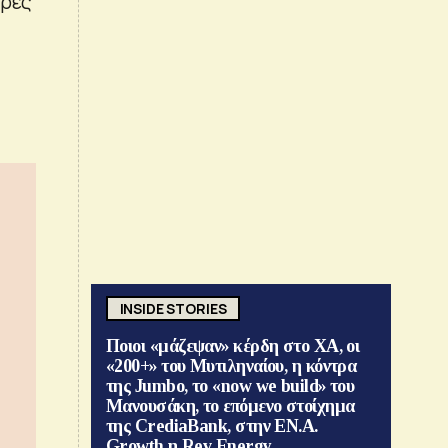
έρες
INSIDE STORIES
Ποιοι «μάζεψαν» κέρδη στο ΧΑ, οι
«200+» του Μυτιληναίου, η κόντρα
της Jumbo, το «now we build» του
Μανουσάκη, το επόμενο στοίχημα
της CrediaBank, στην ΕΝ.Α.
Growth η Rev Energy