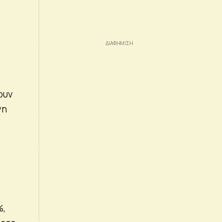
ουν
νη
%,