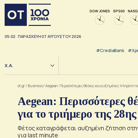
DOW JONES
SP 500
NASD
05:02
ΠΑΡΑΣΚΕΥΗ
07
ΑΥΓΟΥΣΤΟΥ
2026
#CrediaBank
#Χρ
Χ.Α.
ot.gr
/
Business
/
Aegean: Περισσότερες θέσεις και αυξημένες πληρότητε
Aegean: Περισσότερες θέ
για το τριήμερο της 28η
Φέτος καταγράφεται αυξημένη ζήτηση στην
για last minute