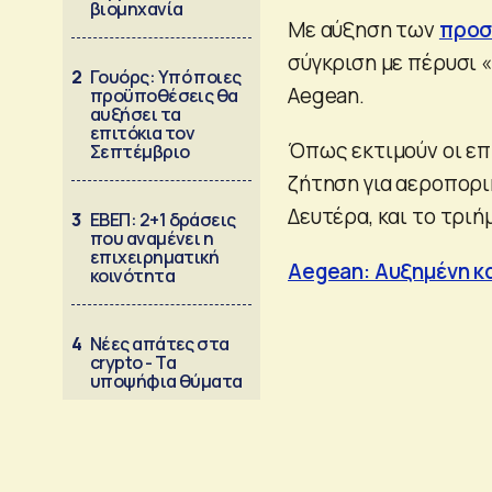
βιομηχανία
Με αύξηση των
προσ
σύγκριση με πέρυσι 
2
Γουόρς: Υπό ποιες
Aegean.
προϋποθέσεις θα
αυξήσει τα
επιτόκια τον
Όπως εκτιμούν οι επ
Σεπτέμβριο
ζήτηση για αεροπορι
Δευτέρα, και το τρι
3
ΕΒΕΠ: 2+1 δράσεις
που αναμένει η
επιχειρηματική
Aegean: Αυξημένη κα
κοινότητα
4
Νέες απάτες στα
crypto - Τα
υποψήφια θύματα