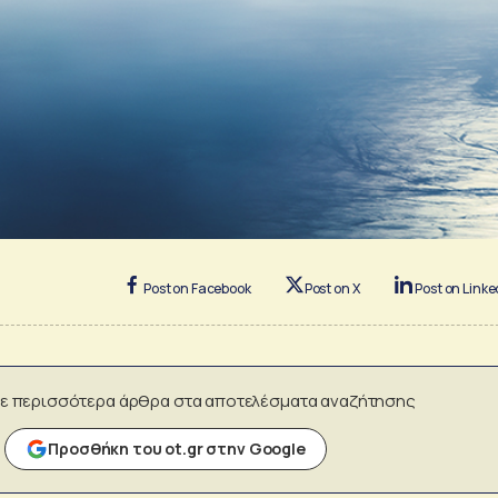
Post on Facebook
Post on X
Post on Linke
ε περισσότερα άρθρα στα αποτελέσματα αναζήτησης
Προσθήκη του ot.gr στην Google