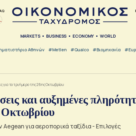
AQ
MARKETS
BUSINESS
ECONOMY
WORLD
ηματιστήριο Αθηνών
#metlen
#Qualco
#Βιομηχανία
#Ευ
ς για το τριήμερο της 28ης Οκτωβρίου
σεις και αυξημένες πληρότητ
ς Οκτωβρίου
 Aegean για αεροπορικά ταξίδια - Επιλογές