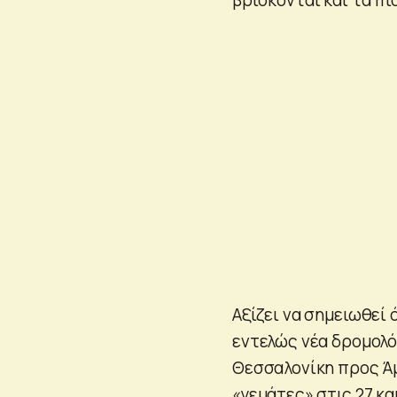
Αξίζει να σημειωθεί 
εντελώς νέα δρομολό
Θεσσαλονίκη προς Άμ
«γεμάτες» στις 27 κα