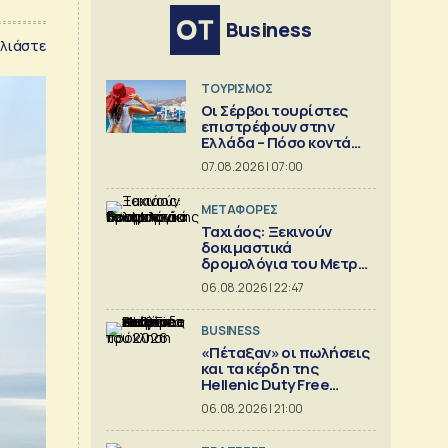
Business
λιάστε
ΤΟΥΡΙΣΜΟΣ
Οι Σέρβοι τουρίστες
επιστρέφουν στην
Ελλάδα – Πόσο κοντά
είναι στο 1 εκατ.
07.08.2026 | 07:00
ΜΕΤΑΦΟΡΕΣ
Ταχιάος: Ξεκινούν
δοκιμαστικά
δρομολόγια του Μετρό
Θεσσαλονίκης προς
06.08.2026 | 22:47
Καλαμαριά
BUSINESS
«Πέταξαν» οι πωλήσεις
και τα κέρδη της
Hellenic Duty Free
Shops
06.08.2026 | 21:00