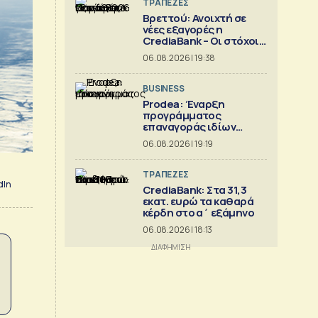
ΤΡΑΠΕΖΕΣ
Βρεττού: Ανοιχτή σε
νέες εξαγορές η
CrediaBank – Οι στόχοι
για το 2026
06.08.2026 | 19:38
BUSINESS
Prodea: Έναρξη
προγράμματος
επαναγοράς ιδίων
μετοχών
06.08.2026 | 19:19
ΤΡΑΠΕΖΕΣ
dIn
CrediaBank: Στα 31,3
εκατ. ευρώ τα καθαρά
κέρδη στο α΄ εξάμηνο
06.08.2026 | 18:13