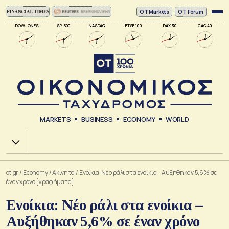
ΟΤ Markets
OT Forum
DOW JONES
SP 500
NASDAQ
FTSE 100
DAX 30
CAC 40
MARKETS
BUSINESS
ECONOMY
WORLD
Χ.Α.
ot.gr
/
Economy
/
Ακίνητα
/
Ενοίκια: Νέο ράλι στα ενοίκια – Αυξήθηκαν 5,6% σε
έναν χρόνο [γραφήματα]
Ενοίκια: Νέο ράλι στα ενοίκια –
Αυξήθηκαν 5,6% σε έναν χρόνο