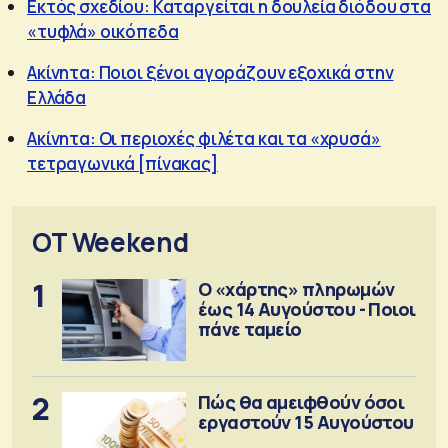
Εκτός σχεδίου: Καταργείται η δουλεία διόδου στα
«τυφλά» οικόπεδα
Ακίνητα: Ποιοι ξένοι αγοράζουν εξοχικά στην
Ελλάδα
Ακίνητα: Οι περιοχές φιλέτα και τα «χρυσά»
τετραγωνικά [πίνακας]
OT Weekend
1
Ο «χάρτης» πληρωμών
έως 14 Αυγούστου - Ποιοι
πάνε ταμείο
2
Πώς θα αμειφθούν όσοι
εργαστούν 15 Αυγούστου