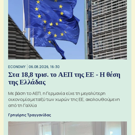
ECONOMY
06.08.2026, 16:30
Στα 18,8 τρισ. το ΑΕΠ της ΕΕ - Η θέση
της Ελλάδας
Με βάση το ΑΕΠ, η Γερμανία είχε τη μεγαλύτερη
οικονομία μεταξύ των χωρών της ΕΕ, ακολουθούμενη
από τη Γαλλία
Γρηγόρης Τραγγανίδας