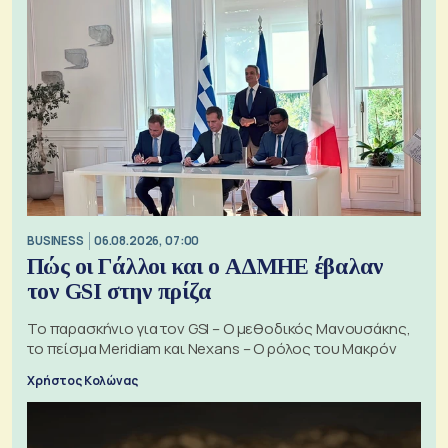
BUSINESS
06.08.2026, 07:00
Πώς οι Γάλλοι και ο ΑΔΜΗΕ έβαλαν
τον GSI στην πρίζα
Το παρασκήνιο για τον GSI – Ο μεθοδικός Μανουσάκης,
το πείσμα Meridiam και Nexans – Ο ρόλος του Μακρόν
Χρήστος Κολώνας