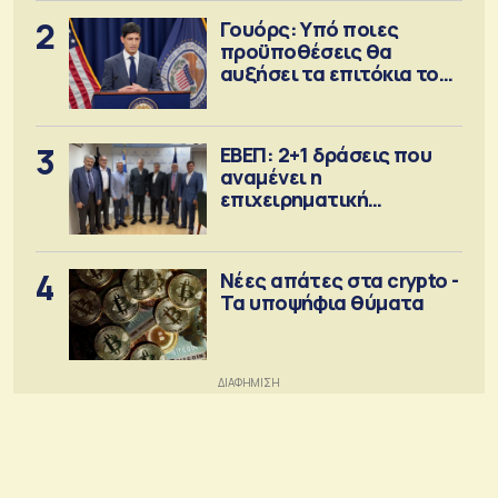
2
Γουόρς: Υπό ποιες
προϋποθέσεις θα
αυξήσει τα επιτόκια τον
Σεπτέμβριο
3
ΕΒΕΠ: 2+1 δράσεις που
αναμένει η
επιχειρηματική
κοινότητα
4
Νέες απάτες στα crypto -
Τα υποψήφια θύματα