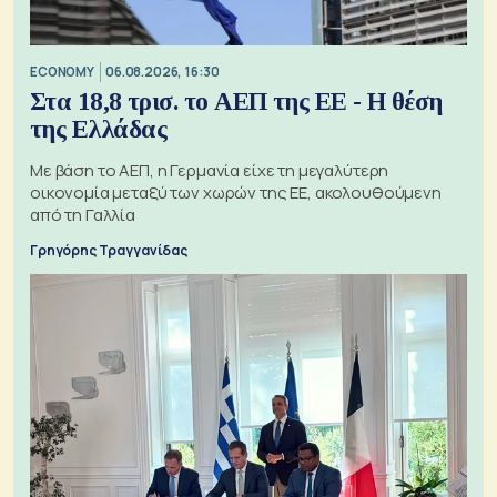
ECONOMY
06.08.2026, 16:30
Στα 18,8 τρισ. το ΑΕΠ της ΕΕ - Η θέση
της Ελλάδας
Με βάση το ΑΕΠ, η Γερμανία είχε τη μεγαλύτερη
οικονομία μεταξύ των χωρών της ΕΕ, ακολουθούμενη
από τη Γαλλία
Γρηγόρης Τραγγανίδας