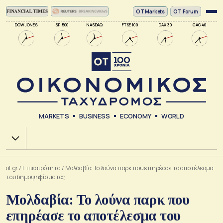
ΟΤ Markets
OT Forum
DOW JONES
SP 500
NASDAQ
FTSE 100
DAX 30
CAC 40
MARKETS
BUSINESS
ECONOMY
WORLD
Χ.Α.
ot.gr
/
Επικαιρότητα
/
Μολδαβία: Το λούνα παρκ που επηρέασε το αποτέλεσμα
του δημοψηφίσματος
Μολδαβία: Το λούνα παρκ που
επηρέασε το αποτέλεσμα του