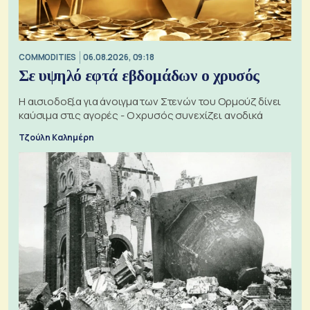
COMMODITIES
06.08.2026, 09:18
Σε υψηλό εφτά εβδομάδων ο χρυσός
Η αισιοδοξία για άνοιγμα των Στενών του Ορμούζ δίνει
καύσιμα στις αγορές - Ο χρυσός συνεχίζει ανοδικά
Τζούλη Καλημέρη