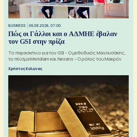
BUSINESS
06.08.2026, 07:00
Πώς οι Γάλλοι και ο ΑΔΜΗΕ έβαλαν
τον GSI στην πρίζα
Το παρασκήνιο για τον GSI – Ο μεθοδικός Μανουσάκης,
το πείσμα Meridiam και Nexans – Ο ρόλος του Μακρόν
Χρήστος Κολώνας