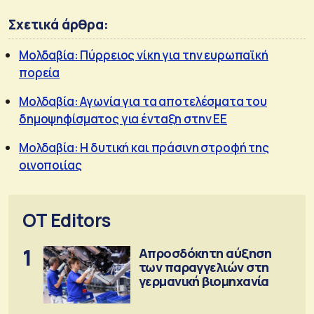
Σχετικά άρθρα:
Μολδαβία: Πύρρειος νίκη για την ευρωπαϊκή
πορεία
Μολδαβία: Αγωνία για τα αποτελέσματα του
δημοψηφίσματος για ένταξη στην ΕΕ
Μολδαβία: Η δυτική και πράσινη στροφή της
οινοποιίας
OT Editors
1
Απροσδόκητη αύξηση
των παραγγελιών στη
γερμανική βιομηχανία