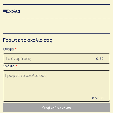
Σχόλια
Γράψτε το σχόλιο σας
Όνομα
0 /50
Σχόλιο
0 /2000
Υποβολή σχολίου