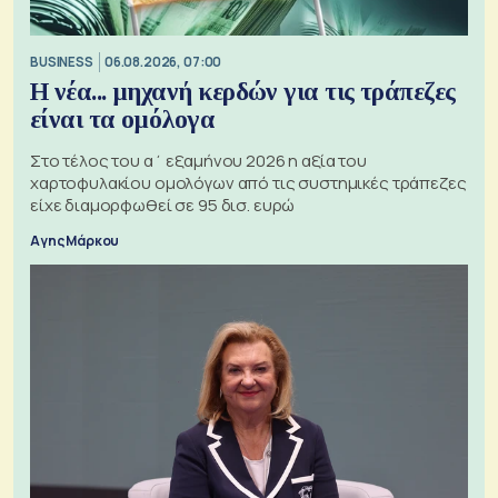
BUSINESS
06.08.2026, 07:00
Η νέα... μηχανή κερδών για τις τράπεζες
είναι τα ομόλογα
Στο τέλος του α΄ εξαμήνου 2026 η αξία του
χαρτοφυλακίου ομολόγων από τις συστημικές τράπεζες
είχε διαμορφωθεί σε 95 δισ. ευρώ
Αγης Μάρκου