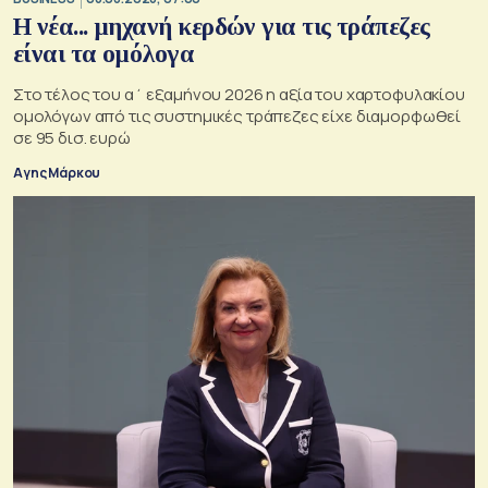
Η νέα... μηχανή κερδών για τις τράπεζες
είναι τα ομόλογα
Στο τέλος του α΄ εξαμήνου 2026 η αξία του χαρτοφυλακίου
ομολόγων από τις συστημικές τράπεζες είχε διαμορφωθεί
σε 95 δισ. ευρώ
Αγης Μάρκου