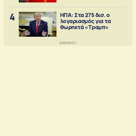
4
ΗΠΑ: Στα 275 δισ. ο
λογαριασμός για τα
θωρηκτά «Τραμπ»