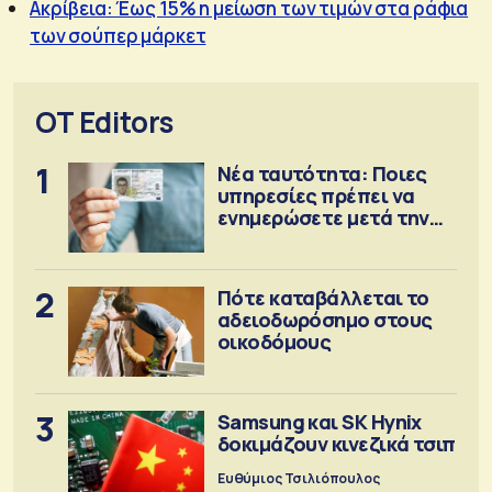
Ακρίβεια: Έως 15% η μείωση των τιμών στα ράφια
των σούπερ μάρκετ
OT Editors
1
Νέα ταυτότητα: Ποιες
υπηρεσίες πρέπει να
ενημερώσετε μετά την
έκδοση
2
Πότε καταβάλλεται το
αδειοδωρόσημο στους
οικοδόμους
3
Samsung και SK Hynix
δοκιμάζουν κινεζικά τσιπ
Ευθύμιος Τσιλιόπουλος