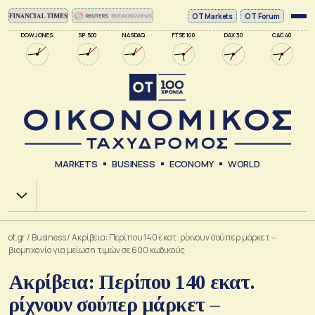
ΟΤ Markets
OT Forum
DOW JONES
SP 500
NASDAQ
FTSE 100
DAX 30
CAC 40
MARKETS
BUSINESS
ECONOMY
WORLD
Χ.Α.
ot.gr
/
Business
/
Ακρίβεια: Περίπου 140 εκατ. ρίχνουν σούπερ μάρκετ –
βιομηχανία για μείωση τιμών σε 600 κωδικούς
Ακρίβεια: Περίπου 140 εκατ.
ρίχνουν σούπερ μάρκετ –