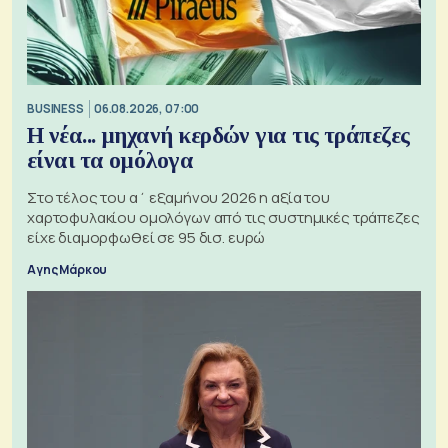
BUSINESS
06.08.2026, 07:00
Η νέα... μηχανή κερδών για τις τράπεζες
είναι τα ομόλογα
Στο τέλος του α΄ εξαμήνου 2026 η αξία του
χαρτοφυλακίου ομολόγων από τις συστημικές τράπεζες
είχε διαμορφωθεί σε 95 δισ. ευρώ
Αγης Μάρκου