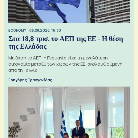
ECONOMY
06.08.2026, 16:30
Στα 18,8 τρισ. το ΑΕΠ της ΕΕ - Η θέση
της Ελλάδας
Με βάση το ΑΕΠ, η Γερμανία είχε τη μεγαλύτερη
οικονομία μεταξύ των χωρών της ΕΕ, ακολουθούμενη
από τη Γαλλία
Γρηγόρης Τραγγανίδας