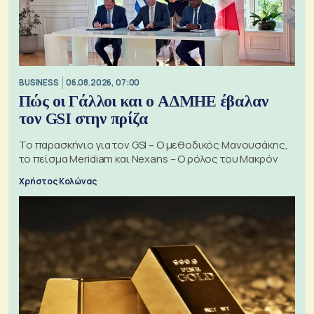
BUSINESS
06.08.2026, 07:00
Πώς οι Γάλλοι και ο ΑΔΜΗΕ έβαλαν
τον GSI στην πρίζα
Το παρασκήνιο για τον GSI – Ο μεθοδικός Μανουσάκης,
το πείσμα Meridiam και Nexans – Ο ρόλος του Μακρόν
Χρήστος Κολώνας