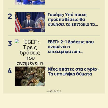
2
Γουόρς: Υπό ποιες
προϋποθέσεις θα
αυξήσει τα επιτόκια τον
Σεπτέμβριο
3
ΕΒΕΠ: 2+1 δράσεις που
αναμένει η
επιχειρηματική
κοινότητα
4
Νέες απάτες στα crypto -
Τα υποψήφια θύματα