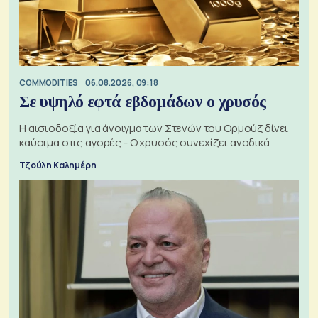
COMMODITIES
06.08.2026, 09:18
Σε υψηλό εφτά εβδομάδων ο χρυσός
Η αισιοδοξία για άνοιγμα των Στενών του Ορμούζ δίνει
καύσιμα στις αγορές - Ο χρυσός συνεχίζει ανοδικά
Τζούλη Καλημέρη