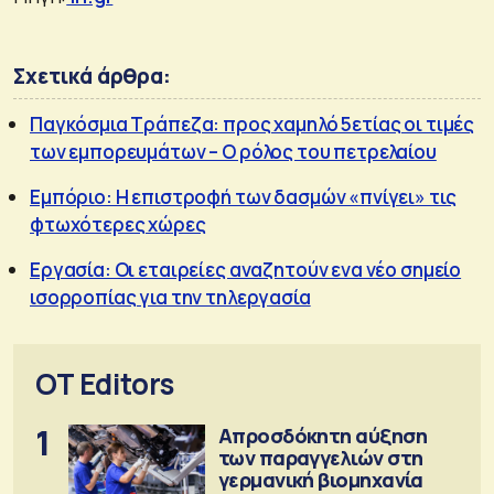
Σχετικά άρθρα:
Παγκόσμια Τράπεζα: προς χαμηλό 5ετίας οι τιμές
των εμπορευμάτων – Ο ρόλος του πετρελαίου
Εμπόριο: Η επιστροφή των δασμών «πνίγει» τις
φτωχότερες χώρες
Εργασία: Οι εταιρείες αναζητούν ενα νέο σημείο
ισορροπίας για την τηλεργασία
OT Editors
1
Απροσδόκητη αύξηση
των παραγγελιών στη
γερμανική βιομηχανία