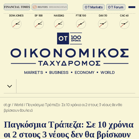
ΟΤ Markets
OT Forum
DOW JONES
SP 500
NASDAQ
FTSE 100
DAX 30
CAC 40
MARKETS
BUSINESS
ECONOMY
WORLD
Χ.Α.
ot.gr
/
World
/
Παγκόσμια Τράπεζα: Σε 10 χρόνια οι 2 στους 3 νέους δεν θα
βρίσκουν δουλειά
Παγκόσμια Τράπεζα: Σε 10 χρόνια
οι 2 στους 3 νέους δεν θα βρίσκουν