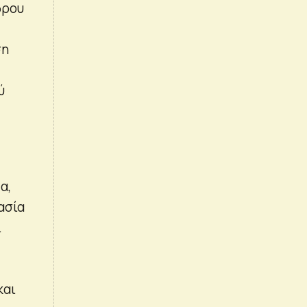
δρου
ση
ύ
α,
ασία
ί
και