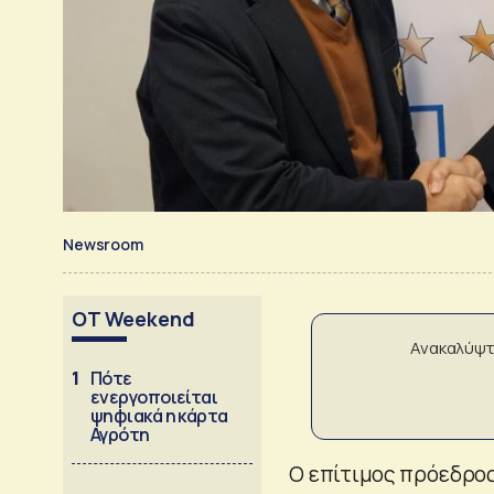
Newsroom
OT Weekend
Ανακαλύψτ
1
Πότε
ενεργοποιείται
ψηφιακά η κάρτα
Αγρότη
O επίτιμος πρόεδρος