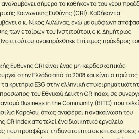
 αναλαμβάνει σήμερα τα καθήκοντα του νέου προέ
ιρικής Κοινωνικής Ευθύνης (CRI). Καθήκοντα
βάνει ο κ. Νίκος Αυλώνας, ενώ με ομόφωνη απόφα
ης των εταίρων τού Ινστιτούτου, ο κ. Δημήτριος
 Ινστιτούτου, ανακηρύχθηκε Επίτιμος πρόεδρος το
ικής Ευθύνης CRI είναι ένας μη-κερδοσκοπικός
υργεί στην Ελλάδα από το 2008 και είναι ο πρώτος
 τα κριτήρια ESG στην ελληνική επιχειρηματικότητ
πρόσωπος του Εθνικού Δείκτη CR Index, σε συνεργ
ανισμό Business in the Community (BITC) που τελε
Βασιλιά Κάρολου, όπως αναφέρει η ανακοίνωση του
ης CR Index αποτελεί ένα διοικητικό εργαλείο
ς που προσφέρει τη δυνατότητα σε επιχειρήσεις 