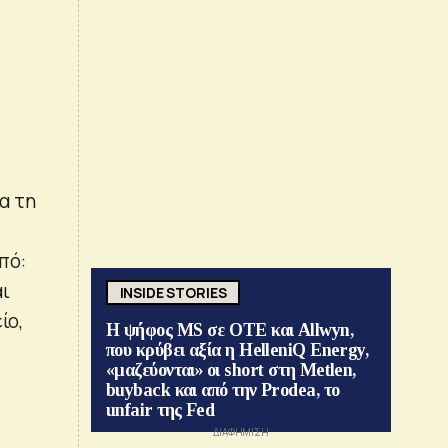
α τη
πό:
αι
INSIDE STORIES
ίο,
Η ψήφος MS σε ΟΤΕ και Allwyn,
που κρύβει αξία η HelleniQ Energy,
«μαζεύονται» οι short στη Metlen,
buyback και από την Prodea, το
unfair της Fed