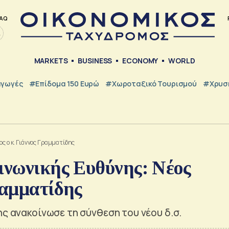
AQ
MARKETS
BUSINESS
ECONOMY
WORLD
γωγές
#Επίδομα 150 Ευρώ
#Χωροταξικό Τουρισμού
#Χρυσή
ς ο κ. Γιάννος Γραμματίδης
ινωνικής Ευθύνης: Νέος
ραμματίδης
ης ανακοίνωσε τη σύνθεση του νέου δ.σ.