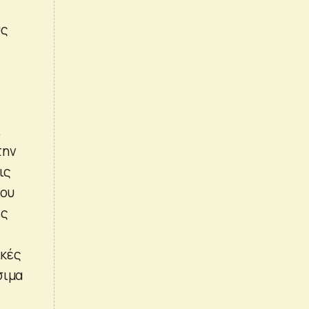
υς
ι
την
ις
του
ες
ικές
σιμα