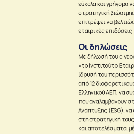
εύκολα και γρήγορα ν
στρατηγική βιώσιμης
επιτρέψει να βελτιώσ
εταιρικές επιδόσεις 
Οι δηλώσεις
Με δήλωσή του ο νέο
«το Ινστιτούτο Εται
ίδρυσή του περισσότ
από 12 διαφορετικού
Ελληνικού ΑΕΠ, να σ
που αναλαμβάνουν στ
Ανάπτυξης (ESG), ν
στη στρατηγική τους
και αποτελέσματα, μ