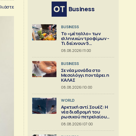
λιάστε
Business
BUSINESS
Το «μέταλλο» των
ελληνικών τροφίμων -
Τι δείχνουν 5
ισολογισμοί
08.08.2026 | 11:00
BUSINESS
Σε νέα μονάδα στο
Μεσολόγγι ποντάρει η
ΚΑΛΑΣ
08.08.2026 | 10:00
WORLD
Αρκτική αντί Σουέζ: Η
νέα διαδρομή του
ρωσικού πετρελαίου
[Γράφημα]
08.08.2026 | 07:00