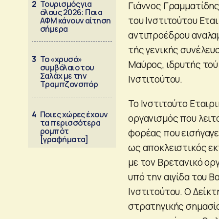
2
Τουρισμός για
Γιάννος Γραμματίδης
όλους 2026: Ποια
του Ινστιτούτου Ετα
ΑΦΜ κάνουν αίτηση
σήμερα
αντιπροέδρου αναλαμ
τής γενικής συνέλευσ
3
Το «χρυσό»
Μαύρος, ιδρυτής τού
συμβόλαιο του
Σαλάχ με την
Ινστιτούτου.
Τραμπζονσπόρ
Το Ινστιτούτο Εταιρ
4
Ποιες χώρες έχουν
οργανισμός που λειτο
τα περισσότερα
ρομπότ
φορέας που εισήγαγε
[γραφήματα]
ως αποκλειστικός εκ
με τον Βρετανικό οργ
υπό την αιγίδα του 
Ινστιτούτου. Ο Δείκτ
στρατηγικής σημασία