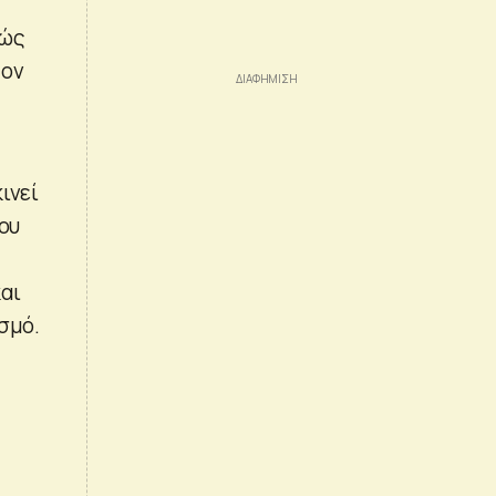
θώς
τον
ινεί
ου
αι
σμό.