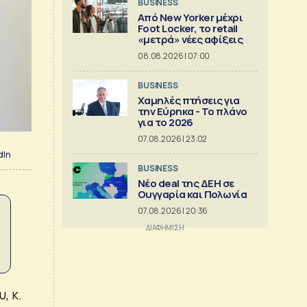
BUSINESS
Από New Yorker μέχρι
Foot Locker, το retail
«μετρά» νέες αφίξεις
08.08.2026 | 07:00
BUSINESS
Χαμηλές πτήσεις για
την Εύρηκα - Το πλάνο
για το 2026
07.08.2026 | 23:02
dIn
BUSINESS
Νέο deal της ΔΕΗ σε
Ουγγαρία και Πολωνία
07.08.2026 | 20:36
, κ.