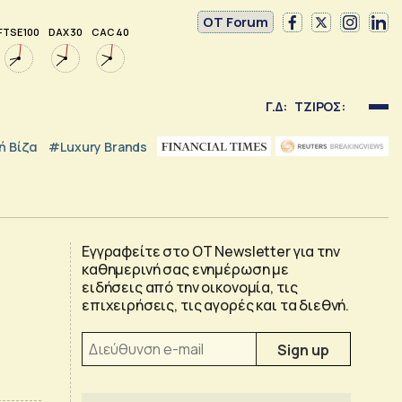
OT Forum
FTSE 100
DAX 30
CAC 40
Γ.Δ:
ΤΖΙΡΟΣ:
 Βίζα
#luxury Brands
Εγγραφείτε στο OT Newsletter για την
καθημερινή σας ενημέρωση με
ειδήσεις από την οικονομία, τις
επιχειρήσεις, τις αγορές και τα διεθνή.