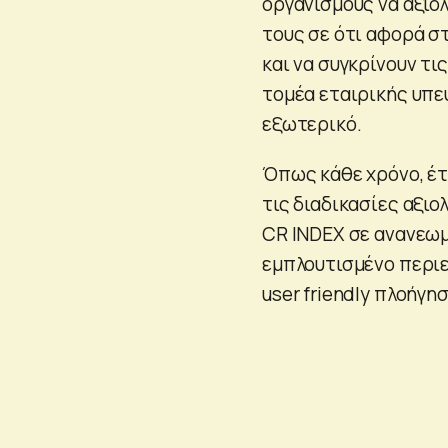
οργανισμούς να αξιο
τους σε ότι αφορά σ
και να συγκρίνουν τ
τομέα εταιρικής υπε
εξωτερικό.
Όπως κάθε χρόνο, έτσ
τις διαδικασίες αξιο
CR INDEX σε ανανεωμ
εμπλουτισμένο περιε
user friendly πλοήγη