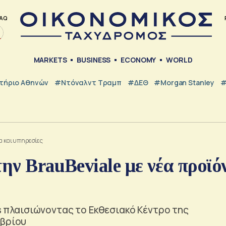
AQ
MARKETS
BUSINESS
ECONOMY
WORLD
τήριο Αθηνών
#Ντόναλντ Τραμπ
#ΔΕΘ
#Morgan Stanley
#
α και υπηρεσίες
την BrauBeviale με νέα προϊό
ss πλαισιώνοντας το Εκθεσιακό Κέντρο της
μβρίου