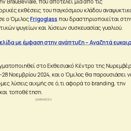
ν BrauBeviale, που αποτελεί μία από τις
ρικές εκθέσεις του παγκόσμιου κλάδου αναψυκτι
σε ο Όμιλος
Frigoglass
που δραστηριοποιείται στη
ικών ψυγείων και λύσεων συσκευασίας γυαλιού.
 σελίδα με έμφαση στην ανάπτυξη – Αναζητά ευκαι
αγματοποιηθεί στο Εκθεσιακό Κέντρο της Νυρεμβέ
-28 Νοεμβρίου 2024, και ο Όμιλος θα παρουσιάσει ν
μες λύσεις αιχμής σε ό,τι αφορά το branding, την
και τοποθέτηση.