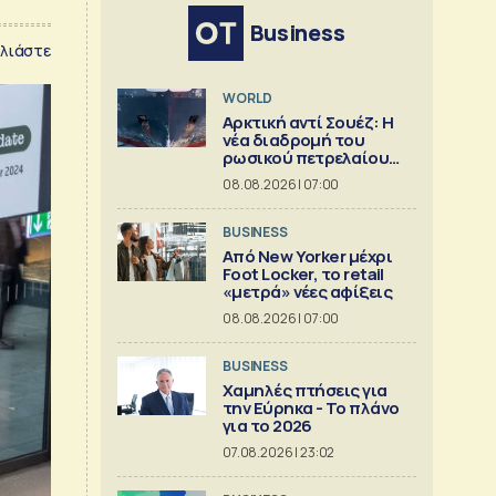
Business
λιάστε
WORLD
Αρκτική αντί Σουέζ: Η
νέα διαδρομή του
ρωσικού πετρελαίου
[Γράφημα]
08.08.2026 | 07:00
BUSINESS
Από New Yorker μέχρι
Foot Locker, το retail
«μετρά» νέες αφίξεις
08.08.2026 | 07:00
BUSINESS
Χαμηλές πτήσεις για
την Εύρηκα - Το πλάνο
για το 2026
07.08.2026 | 23:02