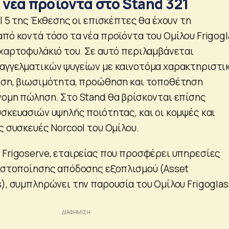
α νέα προϊόντα στο Stand 321
ll 5 της Έκθεσης οι επισκέπτες θα έχουν τη
πό κοντά τόσο τα νέα προϊόντα του Ομίλου Frigogl
 χαρτοφυλάκιό του. Σε αυτό περιλαμβάνεται
αγγελματικών ψυγείων με καινοτόμα χαρακτηριστι
οση, βιωσιμότητα, προώθηση και τοποθέτηση
νομη πώληση. Στο Stand θα βρίσκονται επίσης
υσκευασιών υψηλής ποιότητας, και οι κομψές και
ς συσκευές Norcool του Ομίλου.
 Frigoserve, εταιρείας που προσφέρει υπηρεσίες
τιστοποίησης απόδοσης εξοπλισμού (Asset
s), συμπληρώνει την παρουσία του Ομίλου Frigoglas