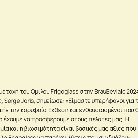
ετοχή του Ομίλου Frigoglass στην BrauBeviale 2024
 Serge Joris, σημείωσε: «Είμαστε υπερήφανοι για 
τήν την κορυφαία Έκθεση και ενθουσιασμένοι που 
ο έχουμε να προσφέρουμε στους πελάτες μας. Η
ομία και η βιωσιμότητα είναι βασικές μας αξίες που
λο Frigoglass να παρέχει λύσεις που συνδυάζουν