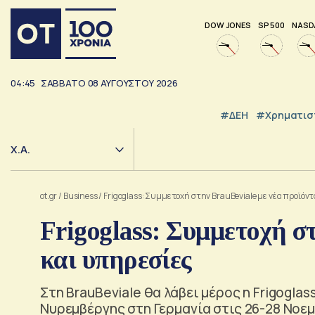
DOW JONES
SP 500
NASD
04:45
ΣΑΒΒΑΤΟ
08
ΑΥΓΟΥΣΤΟΥ
2026
#ΔΕΗ
#Χρηματισ
Χ.Α.
ot.gr
/
Business
/
Frigoglass: Συμμετοχή στην BrauBeviale με νέα προϊόντ
Frigoglass: Συμμετοχή σ
και υπηρεσίες
Στη BrauBeviale θα λάβει μέρος η Frigogla
Νυρεμβέργης στη Γερμανία στις 26-28 Νοε