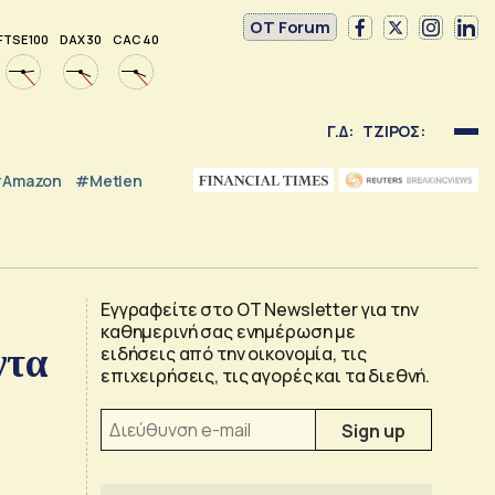
OT Forum
FTSE 100
DAX 30
CAC 40
Γ.Δ:
ΤΖΙΡΟΣ:
Amazon
#Metlen
Εγγραφείτε στο OT Newsletter για την
καθημερινή σας ενημέρωση με
ντα
ειδήσεις από την οικονομία, τις
επιχειρήσεις, τις αγορές και τα διεθνή.