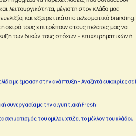
και λειτουργικότητα, μέγιστη στον κλάδο μας
ευελιξία, και εξαιρετικά αποτελεσματικό branding.
 τη σειρά τους επιτρέπουν στους πελάτες μας να
ευξη των δικών τους στόχων – επιχειρηματικών ή
σελίδα με έμφαση στην ανάπτυξη – Αναζητά ευκαιρίες σε
κή συνεργασία με την αιγυπτιακή Fresh
τασχηματισμός του ομίλου χτίζει το μέλλον του κλάδου