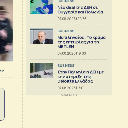
BUSINESS
Νέο deal της ΔΕΗ σε
Ουγγαρία και Πολωνία
07.08.2026 | 20:36
BUSINESS
Μυτιληναίος: Το κράμα
της επιτυχίας για τη
METLEN
07.08.2026 | 19:00
BUSINESS
dIn
Στην Πολωνία η ΔΕΗ με
την στήριξη της
Deloitte Ελλάδος
07.08.2026 | 17:01