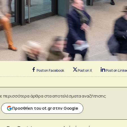
Post on Facebook
Post on X
Post on Linke
ε περισσότερα άρθρα στα αποτελέσματα αναζήτησης
Προσθήκη του ot.gr στην Google