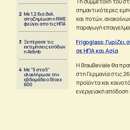
Τη συμμετοχή του στη
σημαντικότερες εμπο
2
Με 1,2 δισ.δολ.
και ποτών, ανακοίνω
αποζημίωση η RWE
φεύγει απο τις ΗΠΑ
παραγωγή επαγγελματ
Frigoglass: Γυρίζει
3
Ξεπέρασε τις
εκτιμήσεις εσόδων
σε ΗΠΑ και Ασία
η Airbnb
Η BrauBeviale θα πρ
4
Με "5 στα 5"
στη Γερμανία στις 26
ολοκλήρωσε την
εβδομάδα ο Stoxx
προϊόντα και καινοτό
600
ενεργειακή απόδοση 