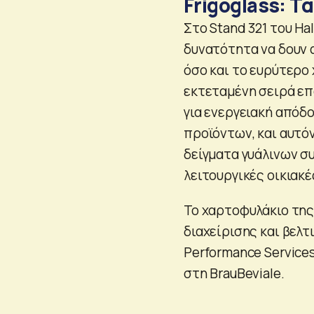
Frigoglass: Τ
Στο Stand 321 του Ha
δυνατότητα να δουν α
όσο και το ευρύτερο
εκτεταμένη σειρά επ
για ενεργειακή απόδ
προϊόντων, και αυτό
δείγματα γυάλινων σ
λειτουργικές οικιακέ
Το χαρτοφυλάκιο της
διαχείρισης και βελ
Performance Service
στη BrauBeviale.