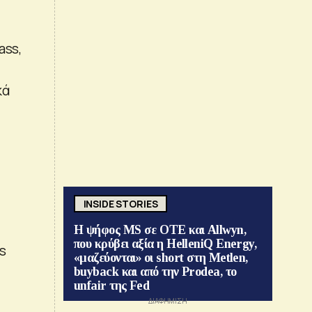
ass,
κά
INSIDE STORIES
Η ψήφος MS σε ΟΤΕ και Allwyn,
που κρύβει αξία η HelleniQ Energy,
s
«μαζεύονται» οι short στη Metlen,
buyback και από την Prodea, το
unfair της Fed