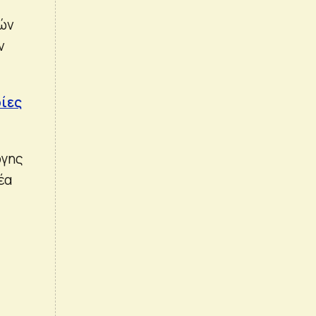
κών
ν
ρίες
ργης
έα