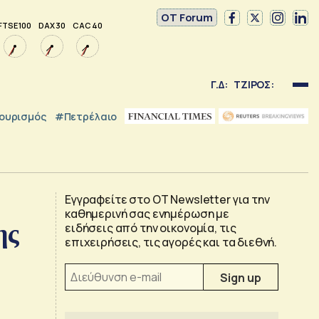
OT Forum
FTSE 100
DAX 30
CAC 40
Γ.Δ:
ΤΖΙΡΟΣ:
ουρισμός
#Πετρέλαιο
Εγγραφείτε στο OT Newsletter για την
καθημερινή σας ενημέρωση με
ης
ειδήσεις από την οικονομία, τις
επιχειρήσεις, τις αγορές και τα διεθνή.