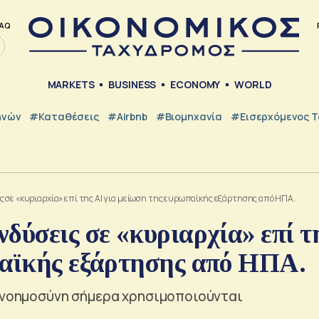
AQ
MARKETS
BUSINESS
ECONOMY
WORLD
ηνών
#Καταθέσεις
#Airbnb
#Βιομηχανία
#εισερχόμενος Τ
 σε «κυριαρχία» επί της ΑΙ για μείωση της ευρωπαϊκής εξάρτησης από ΗΠΑ.
δύσεις σε «κυριαρχία» επί τ
παϊκής εξάρτησης από ΗΠΑ.
ή νοημοσύνη σήμερα χρησιμοποιούνται