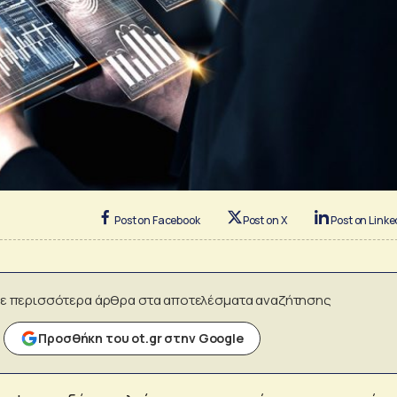
Post on Facebook
Post on X
Post on Linke
ε περισσότερα άρθρα στα αποτελέσματα αναζήτησης
Προσθήκη του ot.gr στην Google