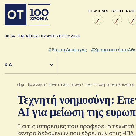
DOW JONES
SP 500
NASD
08:34
ΠΑΡΑΣΚΕΥΗ
07
ΑΥΓΟΥΣΤΟΥ
2026
#ρήτρα Διαφυγής
#Χρηματιστήριο Αθ
Χ.Α.
ot.gr
/
Τεχνολογία
/
Tεχνητή νοημοσύνη
/
Τεχνητή νοημοσύνη: Επενδύσεις
Τεχνητή νοημοσύνη: Επεν
ΑΙ για μείωση της ευρω
Για τις υπηρεσίες που προφέρει η τεχνητ
κέντρα δεδομένων που εδρεύουν στις ΗΠΑ