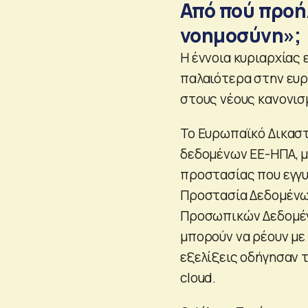
Από πού προή
νοημοσύνη»;
Η έννοια κυριαρχίας 
παλαιότερα στην ευ
στους νέους κανονισ
Το Ευρωπαϊκό Δικαστ
δεδομένων ΕΕ-ΗΠΑ, με
προστασίας που εγγυά
Προστασία Δεδομένω
Προσωπικών Δεδομένω
μπορούν να ρέουν με 
εξελίξεις οδήγησαν 
cloud.