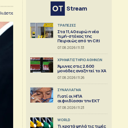
Stream
λιάστε
ΤΡΑΠΕΖΕΣ
Στα 11,40 ευρώ η νέα
τιμή-στόχος της
Πειραιώς από τη Citi
07.08.2026 | 11:33
XΡΗΜΑΤΙΣΤΗΡΙΟ ΑΘΗΝΩΝ
Άμυνες στις 2.600
μονάδες αναζητεί το ΧΑ
07.08.2026 | 11:26
ΣΥΝΑΛΛΑΓΜΑ
Γιατί οι ΗΠΑ
αιφνιδίασαν την ΕΚΤ
07.08.2026 | 11:23
WORLD
Τι κρατά ψηλά τις τιμές