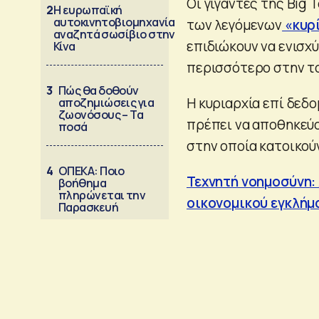
Οι γίγαντες της Big
2
Η ευρωπαϊκή
αυτοκινητοβιομηχανία
των λεγόμενων
«κυρ
αναζητά σωσίβιο στην
επιδιώκουν να ενισχ
Κίνα
περισσότερο στην τ
3
Πώς θα δοθούν
Η κυριαρχία επί δεδ
αποζημιώσεις για
ζωονόσους – Τα
πρέπει να αποθηκεύο
ποσά
στην οποία κατοικού
4
ΟΠΕΚΑ: Ποιο
Τεχνητή νοημοσύνη: 
βοήθημα
πληρώνεται την
οικονομικού εγκλήμ
Παρασκευή