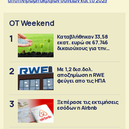
αποπληρωμή ακριβών δανείων και το 2025
OT Weekend
1
Καταβλήθηκαν 33,58
εκατ. ευρώ σε 67.746
δικαιούχους για την
αγορά λιπασμάτων
2
Με 1,2 δισ.δολ.
αποζημίωση η RWE
φεύγει απο τις ΗΠΑ
3
Ξεπέρασε τις εκτιμήσεις
εσόδων η Airbnb