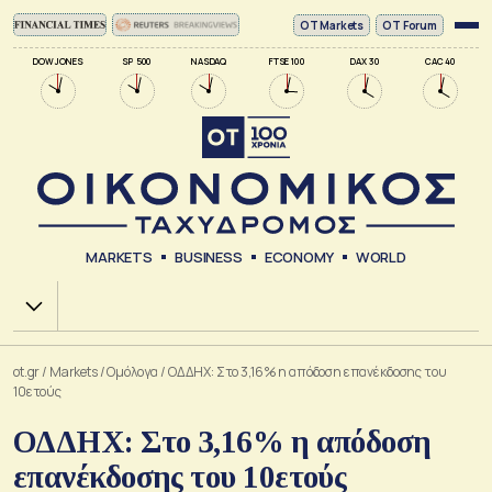
ΟΤ Markets
OT Forum
DOW JONES
SP 500
NASDAQ
FTSE 100
DAX 30
CAC 40
MARKETS
BUSINESS
ECONOMY
WORLD
Χ.Α.
ot.gr
/
Markets
/
Ομόλογα
/
ΟΔΔΗΧ: Στο 3,16% η απόδοση επανέκδοσης του
10ετούς
ΟΔΔΗΧ: Στο 3,16% η απόδοση
επανέκδοσης του 10ετούς