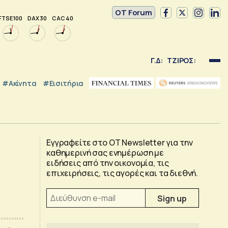
OT Forum
FTSE 100
DAX 30
CAC 40
Γ.Δ:
ΤΖΙΡΟΣ:
#Ακίνητα
#εισιτήρια
Εγγραφείτε στο OT Newsletter για την
καθημερινή σας ενημέρωση με
ειδήσεις από την οικονομία, τις
επιχειρήσεις, τις αγορές και τα διεθνή.