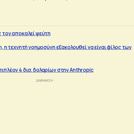
ς τον αποκαλεί ψεύτη
η, η τεχνητή νοημοσύνη εξακολουθεί να είναι φίλος των
ιπλέον 4 δισ. δολαρίων στην Anthropic