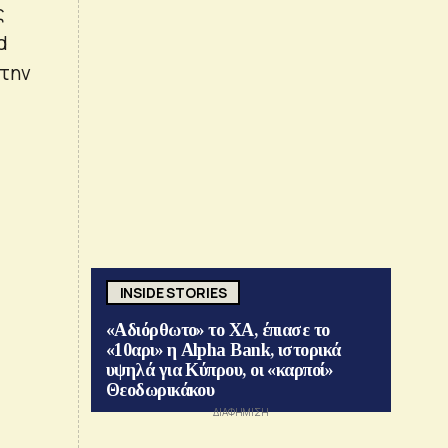
ς
d
 την
INSIDE STORIES
«Αδιόρθωτο» το ΧΑ, έπιασε το
«10αρι» η Alpha Bank, ιστορικά
υψηλά για Κύπρου, οι «καρποί»
Θεοδωρικάκου