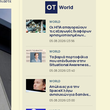
λιάστε
World
WORLD
Οι ΗΠΑ απαγορεύουν
τις εξαγωγές διαφόρων
χρησιμοποιημένων
κρίσιμων ορυκτών
05.08.2026 | 23:56
WORLD
Τα βαριά πορτοφόλια
που επένδυσαν στην
Situational Awareness
πριν καταρρεύσει
05.08.2026 | 23:40
WORLD
Απώλειες για την
SpaceX λόγω
ανησυχιών για δαπάνες
ΑΙ
05.08.2026 | 23:00