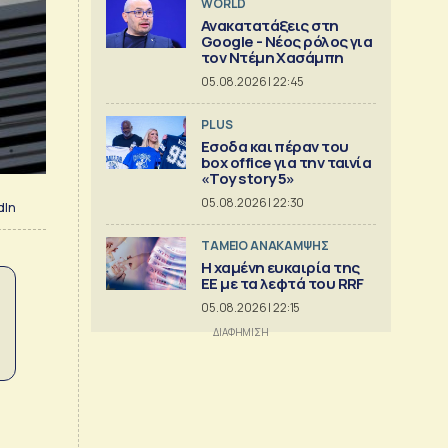
WORLD
Ανακατατάξεις στη
Google - Νέος ρόλος για
τον Ντέμη Χασάμπη
05.08.2026 | 22:45
PLUS
Εσοδα και πέραν του
box office για την ταινία
«Toy story 5»
05.08.2026 | 22:30
dIn
ΤΑΜΕΙΟ ΑΝΑΚΑΜΨΗΣ
Η χαμένη ευκαιρία της
ΕΕ με τα λεφτά του RRF
05.08.2026 | 22:15