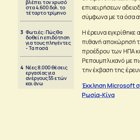
βλέπει τον χρυσό
επιχειρήσεων αδειοδ
στα 4.600 δολ. το
τέταρτο τρίμηνο
σύμφωνα με τα όσα α
Η έρευνα εγκρίθηκε α
3
Φωτιές: Πώς θα
δοθεί η επιδότηση
πιθανή αποχώρησή τη
για τους πληγέντες
- Τα ποσά
προέδρου των ΗΠΑ κα
Ρεπουμπλικανό με πι
4
Νέες 8.000 θέσεις
την έκβαση της έρευ
εργασίας για
ανέργους 55 ετών
και άνω
Έκκληση Microsoft σ
Ρωσία-Κίνα