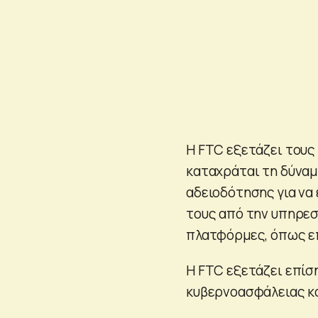
Η FTC εξετάζει τους
καταχράται τη δύναμ
αδειοδότησης για να
τους από την υπηρεσ
πλατφόρμες, όπως επ
Η FTC εξετάζει επίσ
κυβερνοασφάλειας κα