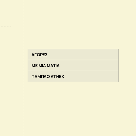
ΑΓΟΡΕΣ
ΜΕ ΜΙΑ ΜΑΤΙΑ
ΤΑΜΠΛΟ ATHEX