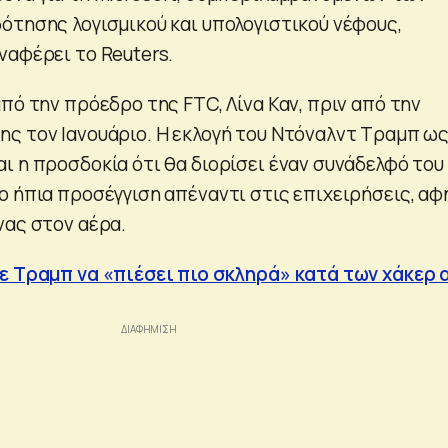
ότησης λογισμικού και υπολογιστικού νέφους,
ναφέρει το Reuters.
πό την πρόεδρο της FTC, Λίνα Καν, πριν από την
ς τον Ιανουάριο. Η εκλογή του Ντόναλντ Τραμπ ω
ι η προσδοκία ότι θα διορίσει έναν συνάδελφό του
ο ήπια προσέγγιση απέναντι στις επιχειρήσεις, αφ
νας στον αέρα.
ε Τραμπ να «πιέσει πιο σκληρά» κατά των χάκερ 