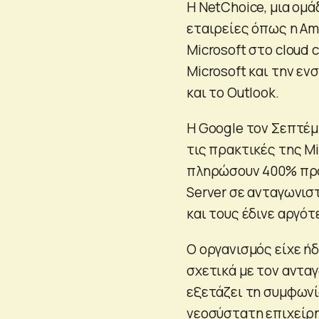
Η NetChoice, μια ομ
εταιρείες όπως η Ama
Microsoft στο cloud 
Microsoft και την ε
και το Outlook.
Η Google τον Σεπτέμ
τις πρακτικές της Mi
πληρώσουν 400% προ
Server σε ανταγωνισ
και τους έδινε αργό
Ο οργανισμός είχε ήδ
σχετικά με τον αντα
εξετάζει τη συμφωνί
νεοσύστατη επιχείρη