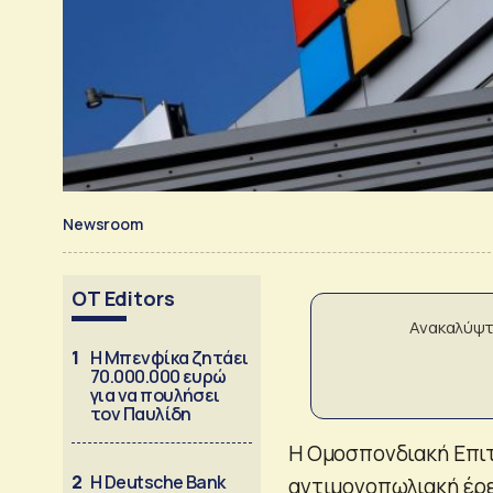
Newsroom
OT Editors
Ανακαλύψτ
1
Η Μπενφίκα ζητάει
70.000.000 ευρώ
για να πουλήσει
τον Παυλίδη
Η Ομοσπονδιακή Επι
2
Η Deutsche Bank
αντιμονοπωλιακή έρε