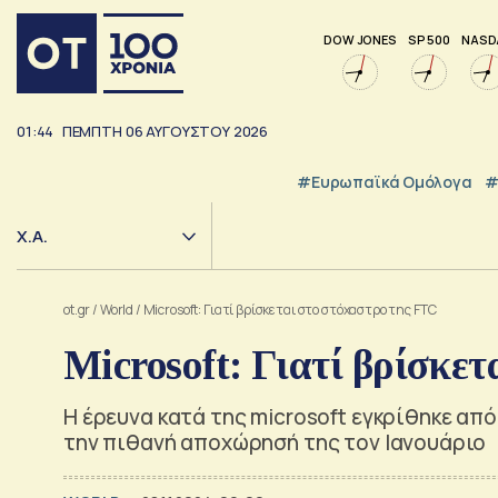
DOW JONES
SP 500
NASD
01:44
ΠΕΜΠΤΗ
06
ΑΥΓΟΥΣΤΟΥ
2026
#Ευρωπαϊκά Ομόλογα
#
Χ.Α.
ot.gr
/
World
/
Microsoft: Γιατί βρίσκεται στο στόχαστρο της FTC
Microsoft: Γιατί βρίσκε
Η έρευνα κατά της microsoft εγκρίθηκε από
την πιθανή αποχώρησή της τον Ιανουάριο