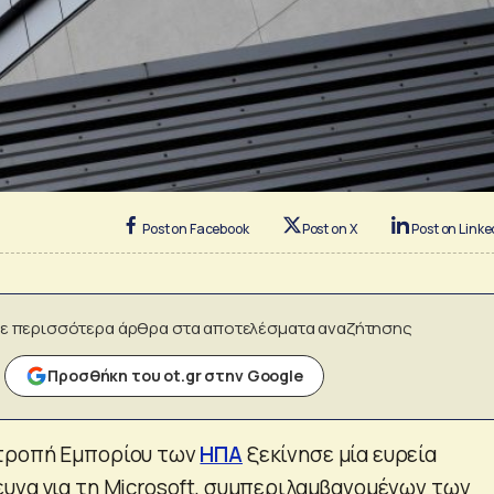
Post on Facebook
Post on X
Post on Linke
ε περισσότερα άρθρα στα αποτελέσματα αναζήτησης
Προσθήκη του ot.gr στην Google
τροπή Εμπορίου των
ΗΠΑ
ξεκίνησε μία ευρεία
υνα για τη Microsoft, συμπεριλαμβανομένων των