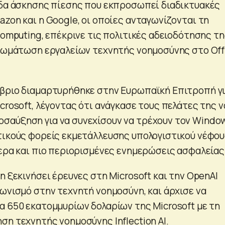
άδα άσκησης πίεσης που εκπροσωπεί διαδικτυακές
zon και η Google, οι οποίες ανταγωνίζονται τη
computing, επέκρινε τις πολιτικές αδειοδότησης τ
νσωμάτωση εργαλείων τεχνητής νοημοσύνης στο Off
βριο διαμαρτυρήθηκε στην Ευρωπαϊκή Επιτροπή γ
crosoft, λέγοντας ότι ανάγκασε τους πελάτες της ν
σαύξηση για να συνεχίσουν να τρέχουν τον Windo
τικούς φορείς εκμετάλλευσης υπολογιστικού νέφο
τερα και πιο περιορισμένες ενημερώσεις ασφαλείας
η ξεκινήσει έρευνες στη Microsoft και την OpenAI
γωνισμό στην τεχνητή νοημοσύνη, και άρχισε να
α 650 εκατομμυρίων δολαρίων της Microsoft με τη
ση τεχνητής νοημοσύνης Inflection AI.