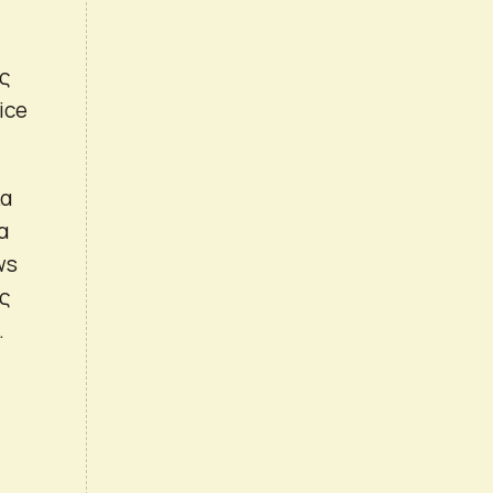
ης
ice
ια
α
ws
υς
.