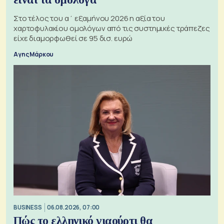
Στο τέλος του α΄ εξαμήνου 2026 η αξία του
χαρτοφυλακίου ομολόγων από τις συστημικές τράπεζες
είχε διαμορφωθεί σε 95 δισ. ευρώ
Αγης Μάρκου
BUSINESS
06.08.2026, 07:00
Πώς το ελληνικό γιαούρτι θα