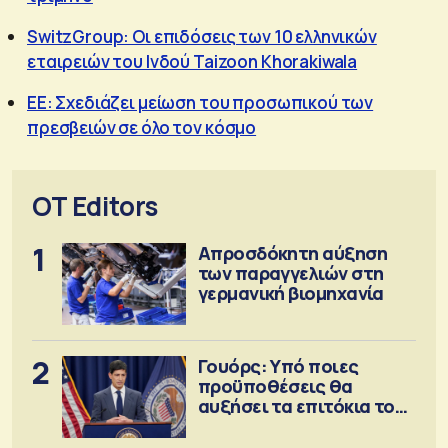
SwitzGroup: Οι επιδόσεις των 10 ελληνικών
εταιρειών του Ινδού Taizoon Khorakiwala
ΕΕ: Σχεδιάζει μείωση του προσωπικού των
πρεσβειών σε όλο τον κόσμο
OT Editors
1
Απροσδόκητη αύξηση
των παραγγελιών στη
γερμανική βιομηχανία
2
Γουόρς: Υπό ποιες
προϋποθέσεις θα
αυξήσει τα επιτόκια τον
Σεπτέμβριο