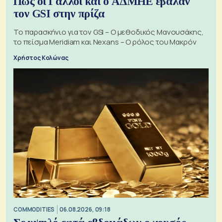
Πώς οι Γάλλοι και ο ΑΔΜΗΕ έβαλαν
τον GSI στην πρίζα
Το παρασκήνιο για τον GSI – Ο μεθοδικός Μανουσάκης,
το πείσμα Meridiam και Nexans – Ο ρόλος του Μακρόν
Χρήστος Κολώνας
COMMODITIES
06.08.2026, 09:18