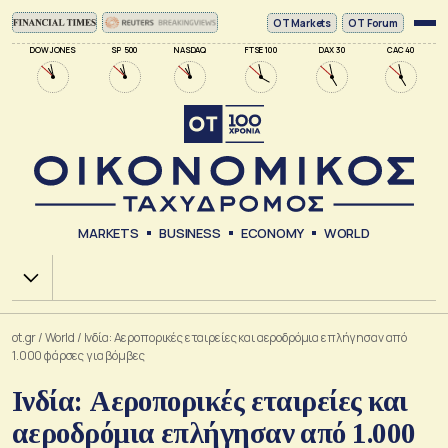
ΟΤ Markets
OT Forum
DOW JONES
SP 500
NASDAQ
FTSE 100
DAX 30
CAC 40
MARKETS
BUSINESS
ECONOMY
WORLD
Χ.Α.
ot.gr
/
World
/
Ινδία: Αεροπορικές εταιρείες και αεροδρόμια επλήγησαν από
1.000 φάρσες για βόμβες
Ινδία: Αεροπορικές εταιρείες και
αεροδρόμια επλήγησαν από 1.000