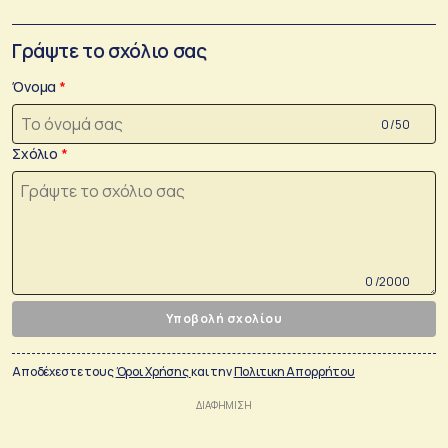
Γράψτε το σχόλιο σας
Όνομα
0 /50
Σχόλιο
0 /2000
Υποβολή σχολίου
Αποδέχεστε τους
Όροι Χρήσης
και την
Πολιτικη Απορρήτου