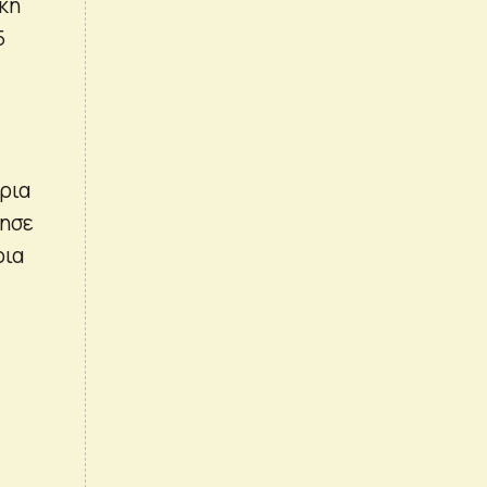
κή
5
ρια
γησε
ρια