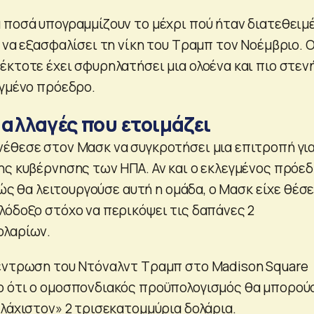
 ποσά υπογραμμίζουν το μέχρι πού ήταν διατεθειμ
 να εξασφαλίσει τη νίκη του Τραμπ τον Νοέμβριο. 
έκτοτε έχει σφυρηλατήσει μια ολοένα και πιο στεν
εγμένο πρόεδρο.
 αλλαγές που ετοιμάζει
έθεσε στον Μασκ να συγκροτήσει μια επιτροπή γι
ης κυβέρνησης των ΗΠΑ. Αν και ο εκλεγμένος πρόε
 πώς θα λειτουργούσε αυτή η ομάδα, ο Μασκ είχε θέσε
λόδοξο στόχο να περικόψει τις δαπάνες 2
ολαρίων.
έντρωση του Ντόναλντ Τραμπ στο Madison Square
ο ότι ο ομοσπονδιακός προϋπολογισμός θα μπορού
υλάχιστον» 2 τρισεκατομμύρια δολάρια.