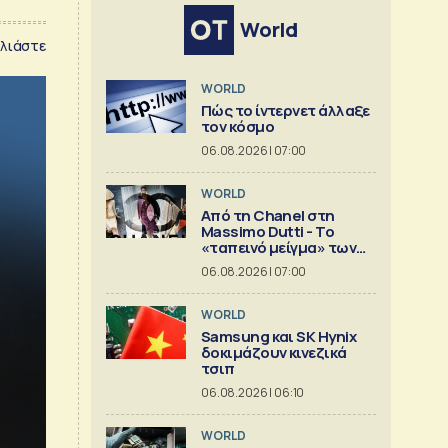
World
λιάστε
WORLD
Πώς το ίντερνετ άλλαξε
τον κόσμο
06.08.2026 | 07:00
WORLD
Από τη Chanel στη
Massimo Dutti - Το
«ταπεινό μείγμα» των
best seller
06.08.2026 | 07:00
WORLD
Samsung και SK Hynix
δοκιμάζουν κινεζικά
τσιπ
06.08.2026 | 06:10
WORLD