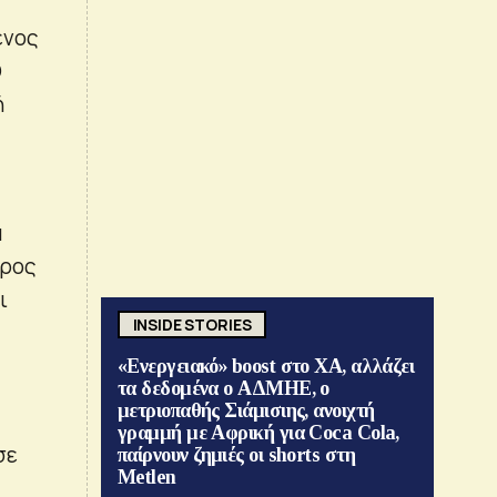
ένος
Ο
ή
α
δρος
ι
INSIDE STORIES
«Ενεργειακό» boost στο ΧΑ, αλλάζει
τα δεδομένα ο ΑΔΜΗΕ, ο
μετριοπαθής Σιάμισιης, ανοιχτή
γραμμή με Αφρική για Coca Cola,
σε
παίρνουν ζημιές οι shorts στη
Metlen