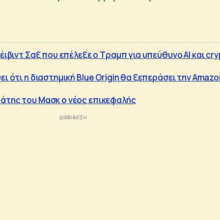
τέιβιντ Σαξ που επέλεξε ο Τραμπ για υπεύθυνο AI και cr
ει ότι η διαστημική Blue Origin θα ξεπεράσει την Amazo
άτης του Μασκ ο νέος επικεφαλής