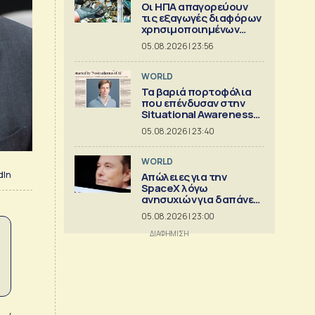
Οι ΗΠΑ απαγορεύουν
τις εξαγωγές διαφόρων
χρησιμοποιημένων
κρίσιμων ορυκτών
05.08.2026 | 23:56
WORLD
Τα βαριά πορτοφόλια
που επένδυσαν στην
Situational Awareness
πριν καταρρεύσει
05.08.2026 | 23:40
WORLD
dIn
Απώλειες για την
SpaceX λόγω
ανησυχιών για δαπάνες
ΑΙ
05.08.2026 | 23:00