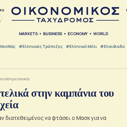
AQ
MARKETS
BUSINESS
ECONOMY
WORLD
Μισθός
#ελληνικές Τράπεζες
#Ελληνικό Μέλι
#Ελαιόλαδο
Τα επίσημα στοιχεία
τελικά στην καμπάνια του
χεία
αν διατεθειμένος να φτάσει ο Μασκ για να