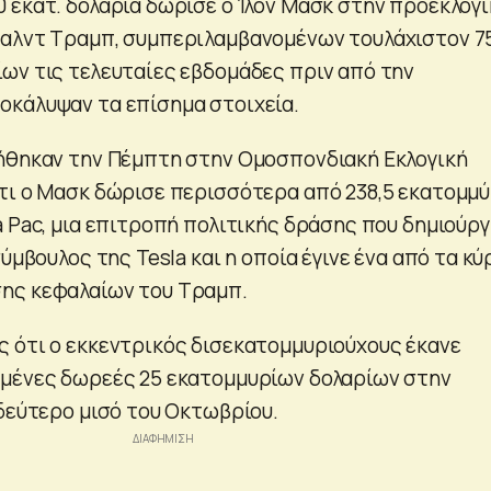
 εκατ. δολάρια δώρισε ο Ίλον Μασκ στην προεκλογι
ναλντ Τραμπ, συμπεριλαμβανομένων τουλάχιστον 7
ων τις τελευταίες εβδομάδες πριν από την
κάλυψαν τα επίσημα στοιχεία.
ήθηκαν την Πέμπτη στην Ομοσπονδιακή Εκλογική
τι ο Μασκ δώρισε περισσότερα από 238,5 εκατομμύ
a Pac, μια επιτροπή πολιτικής δράσης που δημιούρ
σύμβουλος της Tesla και η οποία έγινε ένα από τα κύ
ης κεφαλαίων του Τραμπ.
 ότι ο εκκεντρικός δισεκατομμυριούχους έκανε
ωμένες δωρεές 25 εκατομμυρίων δολαρίων στην
 δεύτερο μισό του Οκτωβρίου.