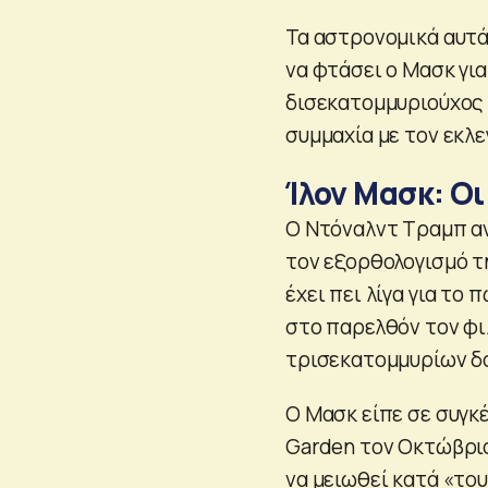
Τα αστρονομικά αυτά
να φτάσει ο Μασκ για
δισεκατομμυριούχος 
συμμαχία με τον εκλ
Ίλον Μασκ: Οι
Ο Ντόναλντ Τραμπ αν
τον εξορθολογισμό τ
έχει πει λίγα για το
στο παρελθόν τον φι
τρισεκατομμυρίων δ
Ο Μασκ είπε σε συγκ
Garden τον Οκτώβρι
να μειωθεί κατά «το