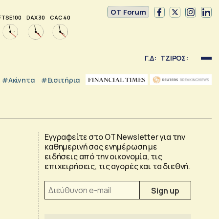
OT Forum
FTSE 100
DAX 30
CAC 40
Γ.Δ:
ΤΖΙΡΟΣ:
#Ακίνητα
#εισιτήρια
Εγγραφείτε στο OT Newsletter για την
καθημερινή σας ενημέρωση με
ειδήσεις από την οικονομία, τις
επιχειρήσεις, τις αγορές και τα διεθνή.