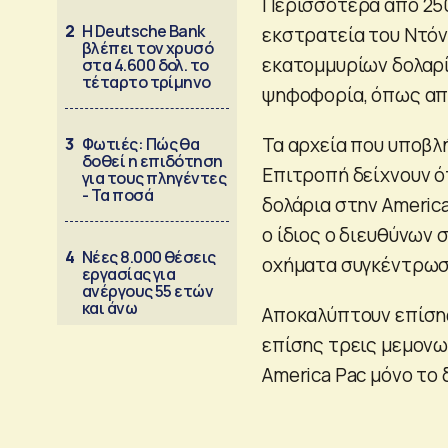
Περισσότερα από 250
2
Η Deutsche Bank
εκστρατεία του Ντό
βλέπει τον χρυσό
εκατομμυρίων δολαρί
στα 4.600 δολ. το
τέταρτο τρίμηνο
ψηφοφορία, όπως απο
Τα αρχεία που υποβλ
3
Φωτιές: Πώς θα
δοθεί η επιδότηση
Επιτροπή δείχνουν ό
για τους πληγέντες
- Τα ποσά
δολάρια στην Americ
ο ίδιος ο διευθύνων 
4
Νέες 8.000 θέσεις
οχήματα συγκέντρωσ
εργασίας για
ανέργους 55 ετών
και άνω
Αποκαλύπτουν επίσης
επίσης τρεις μεμον
America Pac μόνο το