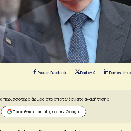
Post on Facebook
Post on X
Post on Linke
ε περισσότερα άρθρα στα αποτελέσματα αναζήτησης
Προσθήκη του ot.gr στην Google