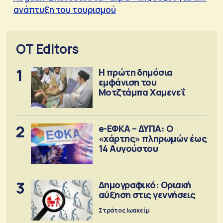
ανάπτυξη του τουρισμού
OT Editors
1
Η πρώτη δημόσια
εμφάνιση του
Μοτζτάμπα Χαμενεΐ
2
e-ΕΦΚΑ – ΔΥΠΑ: Ο
«χάρτης» πληρωμών έως
14 Αυγούστου
3
Δημογραφικό: Οριακή
αύξηση στις γεννήσεις
Στράτος Ιωακείμ