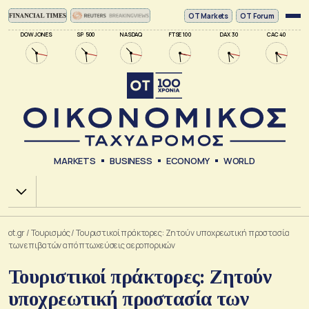
ΟΤ Markets
OT Forum
DOW JONES
SP 500
NASDAQ
FTSE 100
DAX 30
CAC 40
MARKETS
BUSINESS
ECONOMY
WORLD
Χ.Α.
ot.gr
/
Τουρισμός
/
Τουριστικοί πράκτορες: Ζητούν υποχρεωτική προστασία
των επιβατών από πτωχεύσεις αεροπορικών
Τουριστικοί πράκτορες: Ζητούν
υποχρεωτική προστασία των