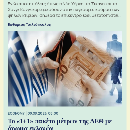
Ενώ κάποτε πόλεις όπως η Νέα Υόρκη, το Σικάγο και το
Χονγκ Κονγκ κυριαρχούσαν στην παγκόσμια κούρσα των
ψηλών κτιρίων, σήμερα το επίκεντρο έχει μετατοπιστεί
προς την Ασία
Ευθύμιος Τσιλιόπουλος
ECONOMY
09.08.2026, 08:00
Το «1+1» πακέτο μέτρων της ΔΕΘ με
άρωμα εκλογών