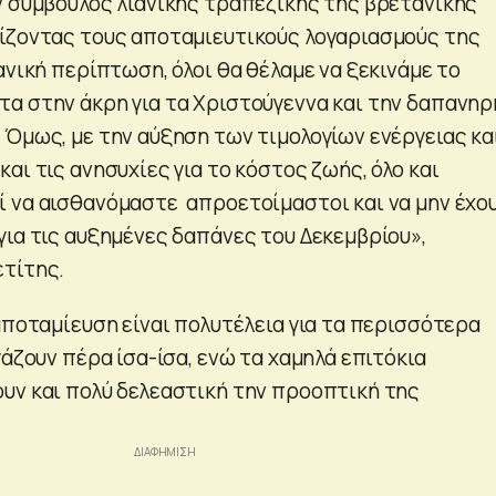
ν σύμβουλος λιανικής τραπεζικής της βρετανικής
ίζοντας τους αποταμιευτικούς λογαριασμούς της
ανική περίπτωση, όλοι θα θέλαμε να ξεκινάμε το
α στην άκρη για τα Χριστούγεννα και την δαπανηρ
 Όμως, με την αύξηση των τιμολογίων ενέργειας κα
αι τις ανησυχίες για το κόστος ζωής, όλο και
 να αισθανόμαστε απροετοίμαστοι και να μην έχο
για τις αυξημένες δαπάνες του Δεκεμβρίου»,
τίτης.
αποταμίευση είναι πολυτέλεια για τα περισσότερα
γάζουν πέρα ίσα-ίσα, ενώ τα χαμηλά επιτόκια
υν και πολύ δελεαστική την προοπτική της