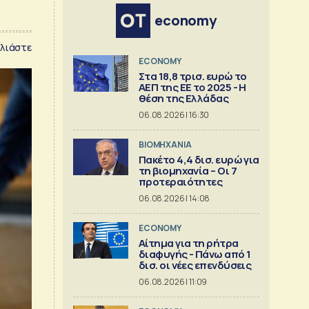
economy
λιάστε
ECONOMY
Στα 18,8 τρισ. ευρώ το
ΑΕΠ της ΕΕ το 2025 - Η
θέση της Ελλάδας
06.08.2026 | 16:30
ΒΙΟΜΗΧΑΝΙΑ
Πακέτο 4,4 δισ. ευρώ για
τη βιομηχανία – Οι 7
προτεραιότητες
06.08.2026 | 14:08
ECONOMY
Αίτημα για τη ρήτρα
διαφυγής - Πάνω από 1
δισ. οι νέες επενδύσεις
06.08.2026 | 11:09