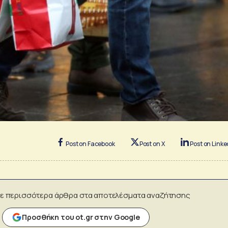
Post on Facebook
Post on X
Post on Linke
ε περισσότερα άρθρα στα αποτελέσματα αναζήτησης
Προσθήκη του ot.gr στην Google