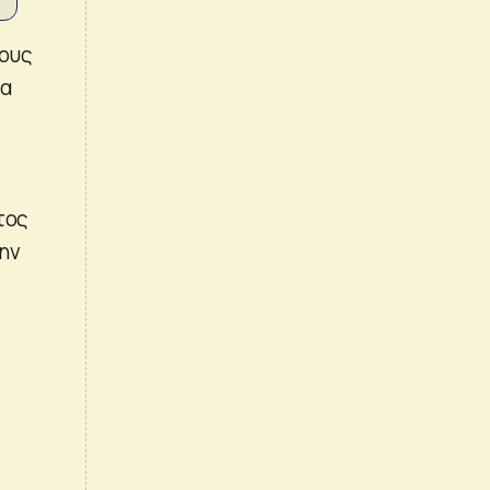
τους
τα
α
τος
την