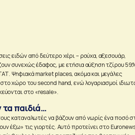
εις ειδών από δεύτερο χέρι – ρούχα, αξεσουάρ,
ζουν συνεχώς έδαφος, με ετήσια αύξηση τζίρου 59
ΑΤ. Ψηφιακά market places, ακόμα και μεγάλες
ι στο χώρο του second hand, ενώ λογαριασμοί ιδιω
κεύονται στο «resale».
 τα παιδιά…
τους καταναλωτές να βάζουν από νωρίς ένα ποσό σ
σουν έξω» τις γιορτές. Αυτό προτείνει στο Εuronew