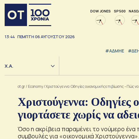
DOW JONES
SP 500
NASD
13:44
ΠΕΜΠΤΗ
06
ΑΥΓΟΥΣΤΟΥ
2026
#ΑΔΜΗΕ
#ΔΕ
Χ.Α.
ot.gr
/
Economy
/
Xριστούγεννα: Οδηγίες οικονομικής επιβίωσης – Πώς να 
Xριστούγεννα: Οδηγίες ο
γιορτάσετε χωρίς να αδει
Όσο η ακρίβεια παραμένει το νούμερο ένα 
συμβουλές για «οικονομικά Χριστούγεννα».