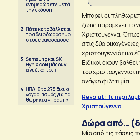
ενημερώσετε μετά
την έκδοση
Μπορεί οι πληθωριστ
ζωής παραμένει το ν
2
Πότε καταβάλλεται
Χριστούγεννα. Όπως 
το αδειοδωρόσημο
στους οικοδόμους
στις δύο οικογένειες
χριστουγεννιάτικα έ
3
Samsung και SK
Ειδικοί έχουν βαλθε
Hynix δοκιμάζουν
κινεζικά τσιπ
του χριστουγεννιάτι
ανάγκη φιλοτιμία.
4
ΗΠΑ: Στα 275 δισ. ο
λογαριασμός για τα
Revolut: Τι περιλαμ
θωρηκτά «Τραμπ»
Χριστούγεννα
Δώρα από… (δ
Μία από τις τάσεις π