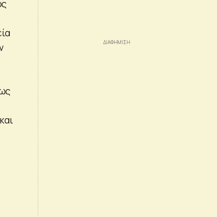
ός
εία
ν
ίως
 και