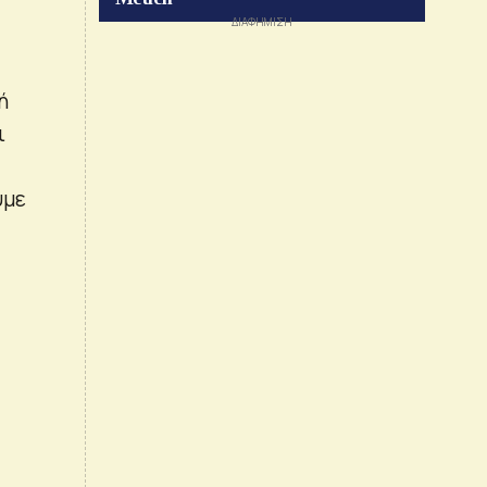
ή
ι
υμε