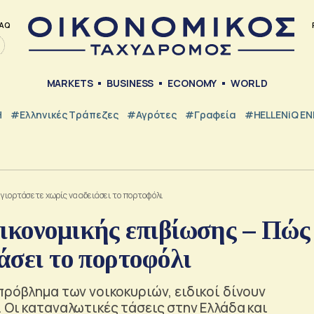
AQ
MARKETS
BUSINESS
ECONOMY
WORLD
Η
#ελληνικές Τράπεζες
#Αγρότες
#Γραφεία
#HELLENiQ E
γιορτάσετε χωρίς να αδειάσει το πορτοφόλι
ικονομικής επιβίωσης – Πώς
άσει το πορτοφόλι
πρόβλημα των νοικοκυριών, ειδικοί δίνουν
 Οι καταναλωτικές τάσεις στην Ελλάδα και