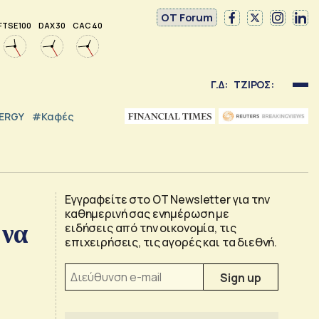
OT Forum
FTSE 100
DAX 30
CAC 40
Γ.Δ:
ΤΖΙΡΟΣ:
NERGY
#καφές
Εγγραφείτε στο OT Newsletter για την
καθημερινή σας ενημέρωση με
 να
ειδήσεις από την οικονομία, τις
επιχειρήσεις, τις αγορές και τα διεθνή.