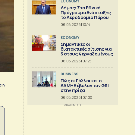
ECONOMY
Δήμας: Στο Εθνικό
Πρόγραμμα Ανάπτυξης
το Αεροδρόμιο Πάρου
06.08.2026 | 10:14
ECONOMY
Σημαντικές οι
διατακτικές σίτισης για
3 στους 4 εργαζομένους
06.08.2026 | 07:25
BUSINESS
Πώς οι Γάλλοι και ο
ΑΔΜΗΕ έβαλαν τον GSI
dIn
στην πρίζα
06.08.2026 | 07:00