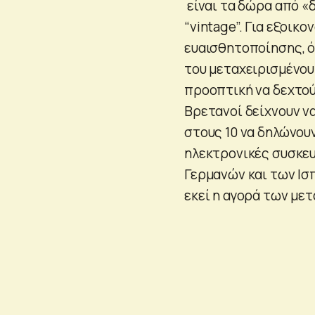
είναι τα δώρα από «δ
“vintage”. Για εξοικ
ευαισθητοποίησης, ό
του μεταχειρισμένου.
προοπτική να δεχτούν
Βρετανοί δείχνουν να
στους 10 να δηλώνουν
ηλεκτρονικές συσκευέ
Γερμανών και των Ισπα
εκεί η αγορά των μετ