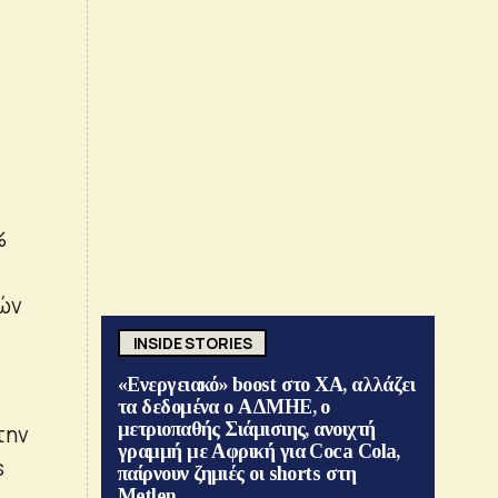
%
τών
INSIDE STORIES
«Ενεργειακό» boost στο ΧΑ, αλλάζει
τα δεδομένα ο ΑΔΜΗΕ, ο
μετριοπαθής Σιάμισιης, ανοιχτή
την
γραμμή με Αφρική για Coca Cola,
s
παίρνουν ζημιές οι shorts στη
Metlen