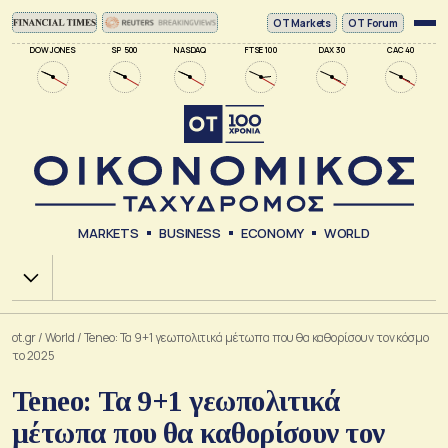
ΟΤ Markets
OT Forum
DOW JONES
SP 500
NASDAQ
FTSE 100
DAX 30
CAC 40
MARKETS
BUSINESS
ECONOMY
WORLD
Χ.Α.
ot.gr
/
World
/
Teneo: Τα 9+1 γεωπολιτικά μέτωπα που θα καθορίσουν τον κόσμο
το 2025
Teneo: Τα 9+1 γεωπολιτικά
μέτωπα που θα καθορίσουν τον